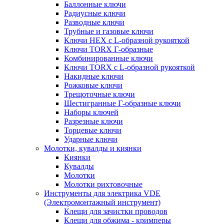
Баллонные ключи
Радиусные ключи
Разводные ключи
Трубные и газовые ключи
Ключи HEX с L-образной рукояткой
Ключи TORX Г-образные
Комбинированные ключи
Ключи TORX с L-образной рукояткой
Накидные ключи
Рожковые ключи
Трещоточные ключи
Шестигранные Г-образные ключи
Наборы ключей
Разрезные ключи
Торцевые ключи
Ударные ключи
Молотки, кувалды и киянки
Киянки
Кувалды
Молотки
Молотки рихтовочные
Инструменты для электрика VDE
(Электромонтажный инструмент)
Клещи для зачистки проводов
Клещи для обжима - кримперы