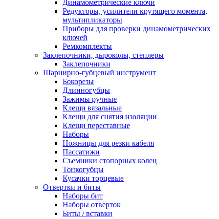
Динамометрические ключи
Редукторы, усилители крутящего момента,
мультипликаторы
Приборы для проверки динамометрических
ключей
Ремкомплекты
Заклепочники, дыроколы, степлеры
Заклепочники
Шарнирно-губцевый инструмент
Бокорезы
Длинногубцы
Зажимы ручные
Клещи вязальные
Клещи для снятия изоляции
Клещи переставные
Наборы
Ножницы для резки кабеля
Пассатижи
Съемники стопорных колец
Тонкогубцы
Кусачки торцевые
Отвертки и биты
Наборы бит
Наборы отверток
Биты / вставки