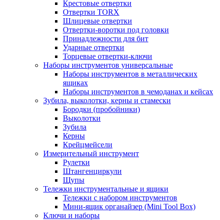
Крестовые отвертки
Отвертки TORX
Шлицевые отвертки
Отвертки-воротки под головки
Принадлежности для бит
Ударные отвертки
Торцевые отвертки-ключи
Наборы инструментов универсальные
Наборы инструментов в металлических
ящиках
Наборы инструментов в чемоданах и кейсах
Зубила, выколотки, керны и стамески
Бородки (пробойники)
Выколотки
Зубила
Керны
Крейцмейсели
Измерительный инструмент
Рулетки
Штангенциркули
Щупы
Тележки инструментальные и ящики
Тележки с набором инструментов
Мини-ящик органайзер (Mini Tool Box)
Ключи и наборы