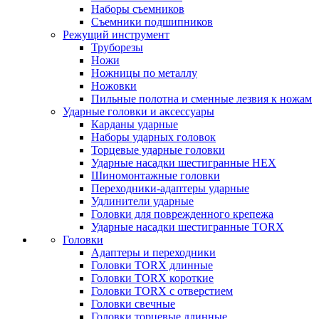
Наборы съемников
Съемники подшипников
Режущий инструмент
Труборезы
Ножи
Ножницы по металлу
Ножовки
Пильные полотна и сменные лезвия к ножам
Ударные головки и аксессуары
Карданы ударные
Наборы ударных головок
Торцевые ударные головки
Ударные насадки шестигранные HEX
Шиномонтажные головки
Переходники-адаптеры ударные
Удлинители ударные
Головки для поврежденного крепежа
Ударные насадки шестигранные TORX
Головки
Адаптеры и переходники
Головки TORX длинные
Головки TORX короткие
Головки TORX с отверстием
Головки свечные
Головки торцевые длинные