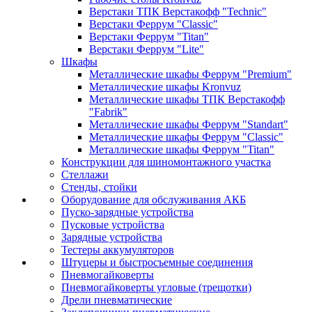
Верстаки ТПК Верстакофф "Technic"
Верстаки Феррум "Classic"
Верстаки Феррум "Titan"
Верстаки Феррум "Lite"
Шкафы
Металлические шкафы Феррум "Premium"
Металлические шкафы Kronvuz
Металлические шкафы ТПК Верстакофф
"Fabrik"
Металлические шкафы Феррум "Standart"
Металлические шкафы Феррум "Classic"
Металлические шкафы Феррум "Titan"
Конструкции для шиномонтажного участка
Стеллажи
Стенды, стойки
Оборудование для обслуживания АКБ
Пуско-зарядные устройства
Пусковые устройства
Зарядные устройства
Тестеры аккумуляторов
Штуцеры и быстросъемные соединения
Пневмогайковерты
Пневмогайковерты угловые (трещотки)
Дрели пневматические