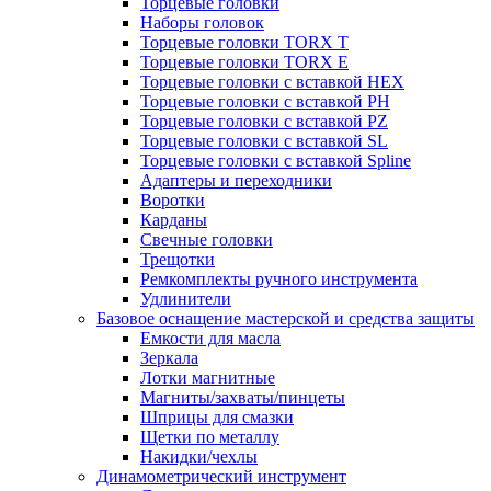
Торцевые головки
Наборы головок
Торцевые головки TORX T
Торцевые головки TORX Е
Торцевые головки с вставкой HEX
Торцевые головки с вставкой PH
Торцевые головки с вставкой PZ
Торцевые головки с вставкой SL
Торцевые головки с вставкой Spline
Адаптеры и переходники
Воротки
Карданы
Свечные головки
Трещотки
Ремкомплекты ручного инструмента
Удлинители
Базовое оснащение мастерской и средства защиты
Емкости для масла
Зеркала
Лотки магнитные
Магниты/захваты/пинцеты
Шприцы для смазки
Щетки по металлу
Накидки/чехлы
Динамометрический инструмент