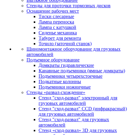
Вытяжное оборудование
Стенды для проточки тормозных дисков
Оснащение рабочих мест
Тиски слесарные
Лампа переноска
Лампа с катушкой
Сиденье механика
Табурет для ремонта
Точило (заточной станок)
Шиномонтажное оборудование для грузовых
автомобилей
Подъемное оборудование
Домкраты гидравлические
Канавные подъемники (ямные домкраты)
Подъемники четырехстоечные
Подкатные колонны
Подъемники ножничные
Стенды «развал-схождение»
Стенд "сход-развал" электронный для
грузовых автомобилей
Стенд "сход-развал" CCD (инфракрасный)
для грузовых автомобилей
Стенд "сход-развал" для грузовых
автомобилей
Стенд «сход-развал» 3D для грузовых