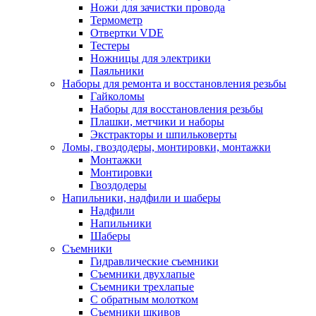
Ножи для зачистки провода
Термометр
Отвертки VDE
Тестеры
Ножницы для электрики
Паяльники
Наборы для ремонта и восстановления резьбы
Гайколомы
Наборы для восстановления резьбы
Плашки, метчики и наборы
Экстракторы и шпильковерты
Ломы, гвоздодеры, монтировки, монтажки
Монтажки
Монтировки
Гвоздодеры
Напильники, надфили и шаберы
Надфили
Напильники
Шаберы
Съемники
Гидравлические съемники
Съемники двухлапые
Съемники трехлапые
С обратным молотком
Съемники шкивов