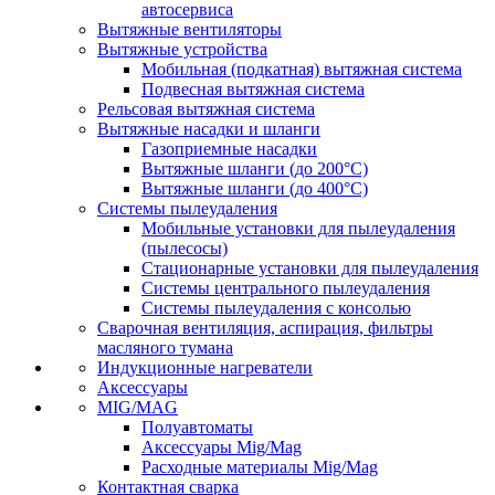
автосервиса
Вытяжные вентиляторы
Вытяжные устройства
Мобильная (подкатная) вытяжная система
Подвесная вытяжная система
Рельсовая вытяжная система
Вытяжные насадки и шланги
Газоприемные насадки
Вытяжные шланги (до 200°C)
Вытяжные шланги (до 400°C)
Системы пылеудаления
Мобильные установки для пылеудаления
(пылесосы)
Стационарные установки для пылеудаления
Системы центрального пылеудаления
Системы пылеудаления с консолью
Сварочная вентиляция, аспирация, фильтры
масляного тумана
Индукционные нагреватели
Аксессуары
MIG/MAG
Полуавтоматы
Аксессуары Mig/Mag
Расходные материалы Mig/Mag
Контактная сварка