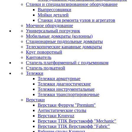
Станки и специализированное оборудование
Выпрессовщики
Мойки деталей
Станки для ремонта узлов и агрегатов
Моечное оборудование
Универсальный погрузчик
Мобильные домкраты (колонны)
Стационарные подпольные домкраты
Телескопические канавные домкраты
Круг поворотный
Кантователь
Стапель платформенный с подъемником
Стапель подкатной
Тележки
Тележки арматурные
Тележки диагностические
Тележки инструментальные
Тележки транспортировочные
Верстаки
Верстаки Феррум "Premium"
Антистатические столы
Верстаки Kronvuz
Верстаки ТПК Верстакофф "Mechanic"
Верстаки ТПК Верстакофф "Fabric"
Рабочие столы Kronvuz