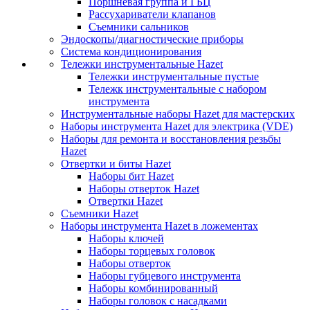
Поршневая группа и ГБЦ
Рассухариватели клапанов
Съемники сальников
Эндоскопы/диагностические приборы
Система кондиционирования
Тележки инструментальные Hazet
Тележки инструментальные пустые
Тележк инструментальные с набором
инструмента
Инструментальные наборы Hazet для мастерских
Наборы инструмента Hazet для электрика (VDE)
Наборы для ремонта и восстановления резьбы
Hazet
Отвертки и биты Hazet
Наборы бит Hazet
Наборы отверток Hazet
Отвертки Hazet
Съемники Hazet
Наборы инструмента Hazet в ложементах
Наборы ключей
Наборы торцевых головок
Наборы отверток
Наборы губцевого инструмента
Наборы комбинированный
Наборы головок с насадками