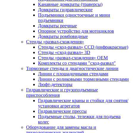
Канавные домкраты (траверсы)
Домкраты гидравлические
Подъемники одностоечные и мини
подъемники
Домкраты реечные
Опорное устройство для мотоциклов
Домкраты ромбовидные
Стенды «развал-схождения»
Стенды «сход-развал» CCD (инфракрасные)
Стенды «сход-развал» 3D
Стенды «развал-схождения» ОЕМ
Комплекты со стендами "сход-развал"
Тормозные стенды и диагностические линии
Линии с площадочными стендами
Линии с роликовыми тормозными стендами
Люфт-детекторы
Гидравлические и грузоподъемные
приспособления
Гидравлические краны и стойки для снятия/
установки агрегатов
Гидравлические прессы
Подъемные столы, тележки для подъема
колес
Оборудование для замены масла и
технологических жидкостей