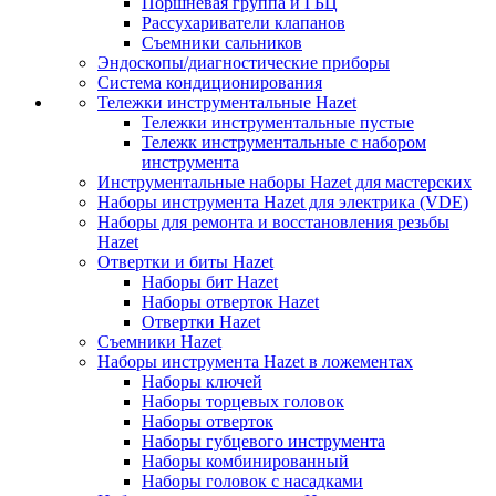
Поршневая группа и ГБЦ
Рассухариватели клапанов
Съемники сальников
Эндоскопы/диагностические приборы
Система кондиционирования
Тележки инструментальные Hazet
Тележки инструментальные пустые
Тележк инструментальные с набором
инструмента
Инструментальные наборы Hazet для мастерских
Наборы инструмента Hazet для электрика (VDE)
Наборы для ремонта и восстановления резьбы
Hazet
Отвертки и биты Hazet
Наборы бит Hazet
Наборы отверток Hazet
Отвертки Hazet
Съемники Hazet
Наборы инструмента Hazet в ложементах
Наборы ключей
Наборы торцевых головок
Наборы отверток
Наборы губцевого инструмента
Наборы комбинированный
Наборы головок с насадками