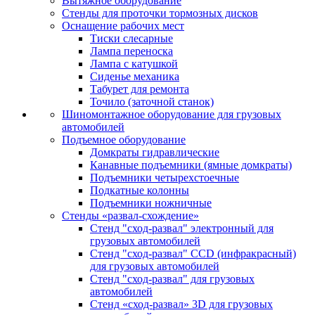
Вытяжное оборудование
Стенды для проточки тормозных дисков
Оснащение рабочих мест
Тиски слесарные
Лампа переноска
Лампа с катушкой
Сиденье механика
Табурет для ремонта
Точило (заточной станок)
Шиномонтажное оборудование для грузовых
автомобилей
Подъемное оборудование
Домкраты гидравлические
Канавные подъемники (ямные домкраты)
Подъемники четырехстоечные
Подкатные колонны
Подъемники ножничные
Стенды «развал-схождение»
Стенд "сход-развал" электронный для
грузовых автомобилей
Стенд "сход-развал" CCD (инфракрасный)
для грузовых автомобилей
Стенд "сход-развал" для грузовых
автомобилей
Стенд «сход-развал» 3D для грузовых