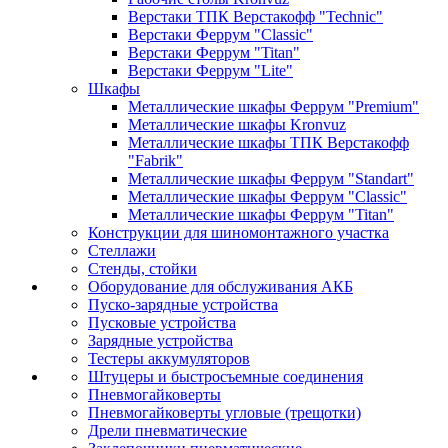
Верстаки ТПК Верстакофф "Technic"
Верстаки Феррум "Classic"
Верстаки Феррум "Titan"
Верстаки Феррум "Lite"
Шкафы
Металлические шкафы Феррум "Premium"
Металлические шкафы Kronvuz
Металлические шкафы ТПК Верстакофф
"Fabrik"
Металлические шкафы Феррум "Standart"
Металлические шкафы Феррум "Classic"
Металлические шкафы Феррум "Titan"
Конструкции для шиномонтажного участка
Стеллажи
Стенды, стойки
Оборудование для обслуживания АКБ
Пуско-зарядные устройства
Пусковые устройства
Зарядные устройства
Тестеры аккумуляторов
Штуцеры и быстросъемные соединения
Пневмогайковерты
Пневмогайковерты угловые (трещотки)
Дрели пневматические