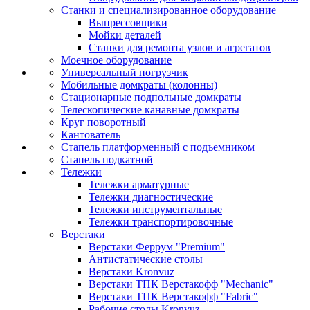
Станки и специализированное оборудование
Выпрессовщики
Мойки деталей
Станки для ремонта узлов и агрегатов
Моечное оборудование
Универсальный погрузчик
Мобильные домкраты (колонны)
Стационарные подпольные домкраты
Телескопические канавные домкраты
Круг поворотный
Кантователь
Стапель платформенный с подъемником
Стапель подкатной
Тележки
Тележки арматурные
Тележки диагностические
Тележки инструментальные
Тележки транспортировочные
Верстаки
Верстаки Феррум "Premium"
Антистатические столы
Верстаки Kronvuz
Верстаки ТПК Верстакофф "Mechanic"
Верстаки ТПК Верстакофф "Fabric"
Рабочие столы Kronvuz