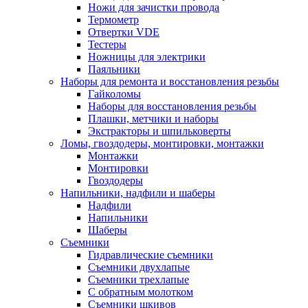
Ножи для зачистки провода
Термометр
Отвертки VDE
Тестеры
Ножницы для электрики
Паяльники
Наборы для ремонта и восстановления резьбы
Гайколомы
Наборы для восстановления резьбы
Плашки, метчики и наборы
Экстракторы и шпильковерты
Ломы, гвоздодеры, монтировки, монтажки
Монтажки
Монтировки
Гвоздодеры
Напильники, надфили и шаберы
Надфили
Напильники
Шаберы
Съемники
Гидравлические съемники
Съемники двухлапые
Съемники трехлапые
С обратным молотком
Съемники шкивов