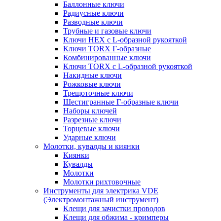
Баллонные ключи
Радиусные ключи
Разводные ключи
Трубные и газовые ключи
Ключи HEX с L-образной рукояткой
Ключи TORX Г-образные
Комбинированные ключи
Ключи TORX с L-образной рукояткой
Накидные ключи
Рожковые ключи
Трещоточные ключи
Шестигранные Г-образные ключи
Наборы ключей
Разрезные ключи
Торцевые ключи
Ударные ключи
Молотки, кувалды и киянки
Киянки
Кувалды
Молотки
Молотки рихтовочные
Инструменты для электрика VDE
(Электромонтажный инструмент)
Клещи для зачистки проводов
Клещи для обжима - кримперы