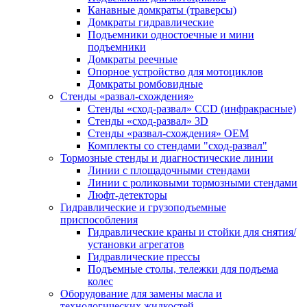
Канавные домкраты (траверсы)
Домкраты гидравлические
Подъемники одностоечные и мини
подъемники
Домкраты реечные
Опорное устройство для мотоциклов
Домкраты ромбовидные
Стенды «развал-схождения»
Стенды «сход-развал» CCD (инфракрасные)
Стенды «сход-развал» 3D
Стенды «развал-схождения» ОЕМ
Комплекты со стендами "сход-развал"
Тормозные стенды и диагностические линии
Линии с площадочными стендами
Линии с роликовыми тормозными стендами
Люфт-детекторы
Гидравлические и грузоподъемные
приспособления
Гидравлические краны и стойки для снятия/
установки агрегатов
Гидравлические прессы
Подъемные столы, тележки для подъема
колес
Оборудование для замены масла и
технологических жидкостей