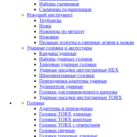
Наборы съемников
Съемники подшипников
Режущий инструмент
Труборезы
Ножи
Ножницы по металлу
Ножовки
Пильные полотна и сменные лезвия к ножам
Ударные головки и аксессуары
Карданы ударные
Наборы ударных головок
Торцевые ударные головки
Ударные насадки шестигранные HEX
Шиномонтажные головки
Переходники-адаптеры ударные
Удлинители ударные
Головки для поврежденного крепежа
Ударные насадки шестигранные TORX
Головки
Адаптеры и переходники
Головки TORX длинные
Головки TORX короткие
Головки TORX с отверстием
Головки свечные
Головки торцевые длинные