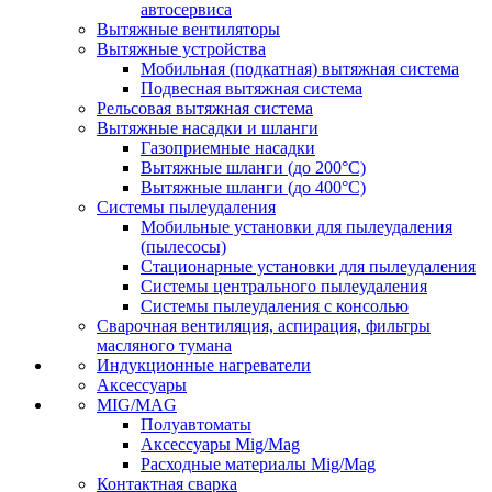
автосервиса
Вытяжные вентиляторы
Вытяжные устройства
Мобильная (подкатная) вытяжная система
Подвесная вытяжная система
Рельсовая вытяжная система
Вытяжные насадки и шланги
Газоприемные насадки
Вытяжные шланги (до 200°C)
Вытяжные шланги (до 400°C)
Системы пылеудаления
Мобильные установки для пылеудаления
(пылесосы)
Стационарные установки для пылеудаления
Системы центрального пылеудаления
Системы пылеудаления с консолью
Сварочная вентиляция, аспирация, фильтры
масляного тумана
Индукционные нагреватели
Аксессуары
MIG/MAG
Полуавтоматы
Аксессуары Mig/Mag
Расходные материалы Mig/Mag
Контактная сварка