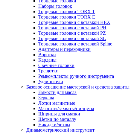
Торцевые головки
Наборы головок
Торцевые головки TORX T
Торцевые головки TORX Е
Торцевые головки с вставкой HEX
Торцевые головки с вставкой PH
Торцевые головки с вставкой PZ
Торцевые головки с вставкой SL
Торцевые головки с вставкой Spline
Адаптеры и переходники
Воротки
Карданы
Свечные головки
Трещотки
Ремкомплекты ручного инструмента
Удлинители
Базовое оснащение мастерской и средства защиты
Емкости для масла
Зеркала
Лотки магнитные
Магниты/захваты/пинцеты
Шприцы для смазки
Щетки по металлу
Накидки/чехлы
Динамометрический инструмент