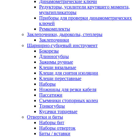
Динамометрические ключи
Редукторы, усилители крутящего момента,
мультипликаторы
Приборы для проверки динамометрических
ключей
Ремкомплекты
Заклепочники, дыроколы, степлеры
Заклепочники
Шарнирно-губцевый инструмент
Бокорезы
Длинногубцы
Зажимы ручные
Клещи вязальные
Клещи для снятия изоляции
Клещи переставные
Наборы
Ножницы для резки кабеля
Пассатижи
Съемники стопорных колец
Тонкогубцы
Кусачки торцевые
Отвертки и биты
Наборы бит
Наборы отверток
Биты / вставки