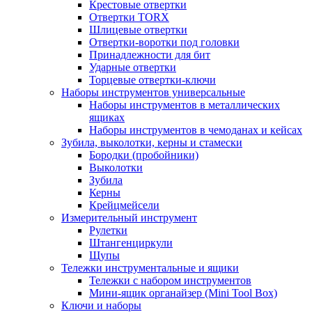
Крестовые отвертки
Отвертки TORX
Шлицевые отвертки
Отвертки-воротки под головки
Принадлежности для бит
Ударные отвертки
Торцевые отвертки-ключи
Наборы инструментов универсальные
Наборы инструментов в металлических
ящиках
Наборы инструментов в чемоданах и кейсах
Зубила, выколотки, керны и стамески
Бородки (пробойники)
Выколотки
Зубила
Керны
Крейцмейсели
Измерительный инструмент
Рулетки
Штангенциркули
Щупы
Тележки инструментальные и ящики
Тележки с набором инструментов
Мини-ящик органайзер (Mini Tool Box)
Ключи и наборы