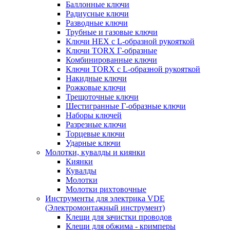
Баллонные ключи
Радиусные ключи
Разводные ключи
Трубные и газовые ключи
Ключи HEX с L-образной рукояткой
Ключи TORX Г-образные
Комбинированные ключи
Ключи TORX с L-образной рукояткой
Накидные ключи
Рожковые ключи
Трещоточные ключи
Шестигранные Г-образные ключи
Наборы ключей
Разрезные ключи
Торцевые ключи
Ударные ключи
Молотки, кувалды и киянки
Киянки
Кувалды
Молотки
Молотки рихтовочные
Инструменты для электрика VDE
(Электромонтажный инструмент)
Клещи для зачистки проводов
Клещи для обжима - кримперы