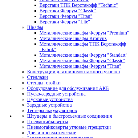
Верстаки ТПК Верстакофф "Technic"
Верстаки Феррум "Classic"
Верстаки Феррум "Titan"
Верстаки Феррум "Lite"
Шкафы
Металлические шкафы Феррум "Premium"
Металлические шкафы Kronvuz
Металлические шкафы ТПК Верстакофф
"Fabrik"
Металлические шкафы Феррум "Standart"
Металлические шкафы Феррум "Classic"
Металлические шкафы Феррум "Titan"
Конструкции для шиномонтажного участка
Стеллажи
Стенды, стойки
Оборудование для обслуживания АКБ
Пуско-зарядные устройства
Пусковые устройства
Зарядные устройства
Тестеры аккумуляторов
Штуцеры и быстросъемные соединения
Пневмогайковерты
Пневмогайковерты угловые (трещотки)
Дрели пневматические