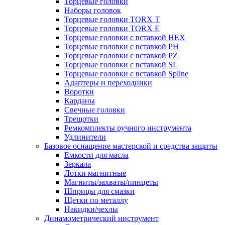
Торцевые головки
Наборы головок
Торцевые головки TORX T
Торцевые головки TORX Е
Торцевые головки с вставкой HEX
Торцевые головки с вставкой PH
Торцевые головки с вставкой PZ
Торцевые головки с вставкой SL
Торцевые головки с вставкой Spline
Адаптеры и переходники
Воротки
Карданы
Свечные головки
Трещотки
Ремкомплекты ручного инструмента
Удлинители
Базовое оснащение мастерской и средства защиты
Емкости для масла
Зеркала
Лотки магнитные
Магниты/захваты/пинцеты
Шприцы для смазки
Щетки по металлу
Накидки/чехлы
Динамометрический инструмент