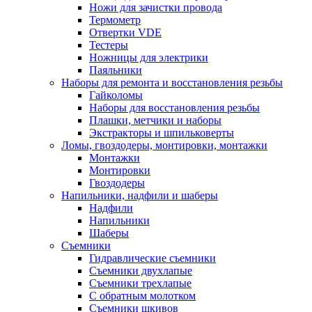
Ножи для зачистки провода
Термометр
Отвертки VDE
Тестеры
Ножницы для электрики
Паяльники
Наборы для ремонта и восстановления резьбы
Гайколомы
Наборы для восстановления резьбы
Плашки, метчики и наборы
Экстракторы и шпильковерты
Ломы, гвоздодеры, монтировки, монтажки
Монтажки
Монтировки
Гвоздодеры
Напильники, надфили и шаберы
Надфили
Напильники
Шаберы
Съемники
Гидравлические съемники
Съемники двухлапые
Съемники трехлапые
С обратным молотком
Съемники шкивов