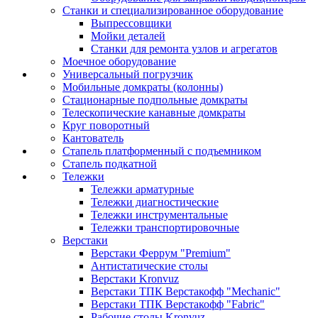
Станки и специализированное оборудование
Выпрессовщики
Мойки деталей
Станки для ремонта узлов и агрегатов
Моечное оборудование
Универсальный погрузчик
Мобильные домкраты (колонны)
Стационарные подпольные домкраты
Телескопические канавные домкраты
Круг поворотный
Кантователь
Стапель платформенный с подъемником
Стапель подкатной
Тележки
Тележки арматурные
Тележки диагностические
Тележки инструментальные
Тележки транспортировочные
Верстаки
Верстаки Феррум "Premium"
Антистатические столы
Верстаки Kronvuz
Верстаки ТПК Верстакофф "Mechanic"
Верстаки ТПК Верстакофф "Fabric"
Рабочие столы Kronvuz