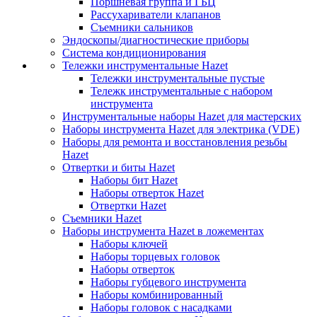
Поршневая группа и ГБЦ
Рассухариватели клапанов
Съемники сальников
Эндоскопы/диагностические приборы
Система кондиционирования
Тележки инструментальные Hazet
Тележки инструментальные пустые
Тележк инструментальные с набором
инструмента
Инструментальные наборы Hazet для мастерских
Наборы инструмента Hazet для электрика (VDE)
Наборы для ремонта и восстановления резьбы
Hazet
Отвертки и биты Hazet
Наборы бит Hazet
Наборы отверток Hazet
Отвертки Hazet
Съемники Hazet
Наборы инструмента Hazet в ложементах
Наборы ключей
Наборы торцевых головок
Наборы отверток
Наборы губцевого инструмента
Наборы комбинированный
Наборы головок с насадками