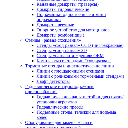
Канавные домкраты (траверсы)
Домкраты гидравлические
Подъемники одностоечные и мини
подъемники
Домкраты реечные
Опорное устройство для мотоциклов
Домкраты ромбовидные
Стенды «развал-схождения»
Стенды «сход-развал» CCD (инфракрасные)
Стенды «сход-развал» 3D
Стенды «развал-схождения» ОЕМ
Комплекты со стендами "сход-развал"
Тормозные стенды и диагностические линии
Линии с площадочными стендами
Линии с роликовыми тормозными стендами
Люфт-детекторы
Гидравлические и грузоподъемные
приспособления
Гидравлические краны и стойки для снятия/
установки агрегатов
Гидравлические прессы
Подъемные столы, тележки для подъема
колес
Оборудование для замены масла и
технологических жидкостей