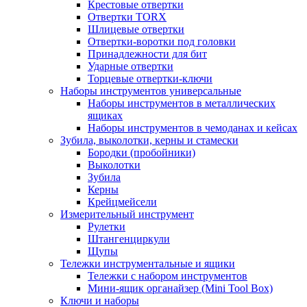
Крестовые отвертки
Отвертки TORX
Шлицевые отвертки
Отвертки-воротки под головки
Принадлежности для бит
Ударные отвертки
Торцевые отвертки-ключи
Наборы инструментов универсальные
Наборы инструментов в металлических
ящиках
Наборы инструментов в чемоданах и кейсах
Зубила, выколотки, керны и стамески
Бородки (пробойники)
Выколотки
Зубила
Керны
Крейцмейсели
Измерительный инструмент
Рулетки
Штангенциркули
Щупы
Тележки инструментальные и ящики
Тележки с набором инструментов
Мини-ящик органайзер (Mini Tool Box)
Ключи и наборы