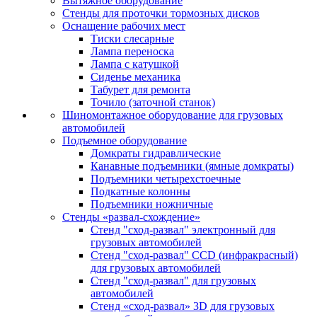
Вытяжное оборудование
Стенды для проточки тормозных дисков
Оснащение рабочих мест
Тиски слесарные
Лампа переноска
Лампа с катушкой
Сиденье механика
Табурет для ремонта
Точило (заточной станок)
Шиномонтажное оборудование для грузовых
автомобилей
Подъемное оборудование
Домкраты гидравлические
Канавные подъемники (ямные домкраты)
Подъемники четырехстоечные
Подкатные колонны
Подъемники ножничные
Стенды «развал-схождение»
Стенд "сход-развал" электронный для
грузовых автомобилей
Стенд "сход-развал" CCD (инфракрасный)
для грузовых автомобилей
Стенд "сход-развал" для грузовых
автомобилей
Стенд «сход-развал» 3D для грузовых