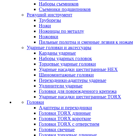
Наборы съемников
Съемники подшипников
Режущий инструмент
Труборезы
Ножи
Ножницы по металлу
Ножовки
Пильные полотна и сменные лезвия к ножам
Ударные головки и аксессуары
Карданы ударные
Наборы ударных головок
Торцевые ударные головки
Ударные насадки шестигранные HEX
Шиномонтажные головки
Переходники-адаптеры ударные
Удлинители ударные
Головки для поврежденного крепежа
Ударные насадки шестигранные TORX
Головки
Адаптеры и переходники
Головки TORX длинные
Головки TORX короткие
Головки TORX с отверстием
Головки свечные
Головки торцевые длинные