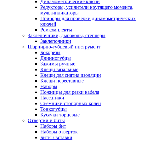
Динамометрические ключи
Редукторы, усилители крутящего момента,
мультипликаторы
Приборы для проверки динамометрических
ключей
Ремкомплекты
Заклепочники, дыроколы, степлеры
Заклепочники
Шарнирно-губцевый инструмент
Бокорезы
Длинногубцы
Зажимы ручные
Клещи вязальные
Клещи для снятия изоляции
Клещи переставные
Наборы
Ножницы для резки кабеля
Пассатижи
Съемники стопорных колец
Тонкогубцы
Кусачки торцевые
Отвертки и биты
Наборы бит
Наборы отверток
Биты / вставки