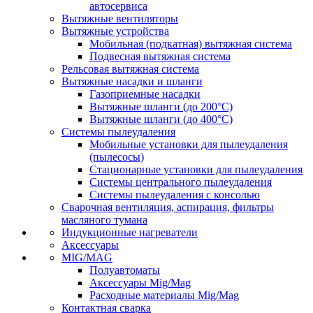
автосервиса
Вытяжные вентиляторы
Вытяжные устройства
Мобильная (подкатная) вытяжная система
Подвесная вытяжная система
Рельсовая вытяжная система
Вытяжные насадки и шланги
Газоприемные насадки
Вытяжные шланги (до 200°C)
Вытяжные шланги (до 400°C)
Системы пылеудаления
Мобильные установки для пылеудаления
(пылесосы)
Стационарные установки для пылеудаления
Системы центрального пылеудаления
Системы пылеудаления с консолью
Сварочная вентиляция, аспирация, фильтры
масляного тумана
Индукционные нагреватели
Аксессуары
MIG/MAG
Полуавтоматы
Аксессуары Mig/Mag
Расходные материалы Mig/Mag
Контактная сварка