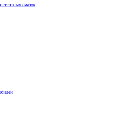
систентных смазок
обилей