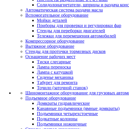
Солидолонагнетатели, шприцы и раздача кон
Автоматическая система раздачи масла
Вспомогательное оборудование
Мойки деталей
Приборы для проверки и регулировки фар
Стенды для переборки двигателей
Тележки для перемещения автомобилей
Компрессорное оборудование
Вытяжное оборудование
Стенды для проточки тормозных дисков
Оснащение рабочих мест
Тиски слесарные
Лампа переноска
Лампа с катушкой
Сиденье механика
Табурет для ремонта
Точило (заточной станок)
Шиномонтажное оборудование для грузовых автом
Подъемное оборудование
Домкраты гидравлические
Канавные подъемники (ямные домкраты)
Подъемники четырехстоечные
Подкатные колонны
Подъемники ножничные