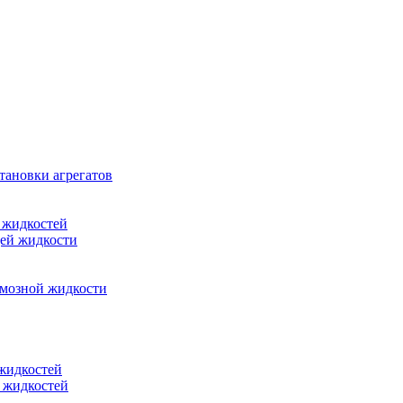
тановки агрегатов
 жидкостей
щей жидкости
рмозной жидкости
 жидкостей
 жидкостей