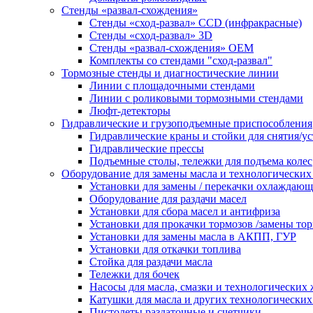
Стенды «развал-схождения»
Стенды «сход-развал» CCD (инфракрасные)
Стенды «сход-развал» 3D
Стенды «развал-схождения» ОЕМ
Комплекты со стендами "сход-развал"
Тормозные стенды и диагностические линии
Линии с площадочными стендами
Линии с роликовыми тормозными стендами
Люфт-детекторы
Гидравлические и грузоподъемные приспособления
Гидравлические краны и стойки для снятия/ус
Гидравлические прессы
Подъемные столы, тележки для подъема колес
Оборудование для замены масла и технологических
Установки для замены / перекачки охлаждаю
Оборудование для раздачи масел
Установки для сбора масел и антифриза
Установки для прокачки тормозов /замены то
Установки для замены масла в АКПП, ГУР
Установки для откачки топлива
Стойка для раздачи масла
Тележки для бочек
Насосы для масла, смазки и технологических
Катушки для масла и других технологических
Пистолеты раздаточные и счетчики