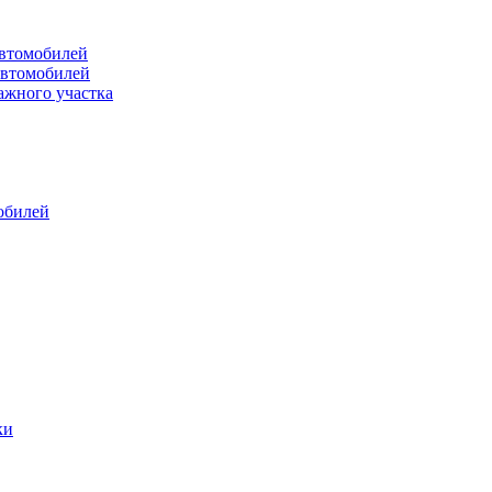
втомобилей
автомобилей
ажного участка
обилей
ки