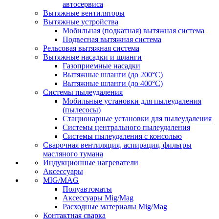
автосервиса
Вытяжные вентиляторы
Вытяжные устройства
Мобильная (подкатная) вытяжная система
Подвесная вытяжная система
Рельсовая вытяжная система
Вытяжные насадки и шланги
Газоприемные насадки
Вытяжные шланги (до 200°C)
Вытяжные шланги (до 400°C)
Системы пылеудаления
Мобильные установки для пылеудаления
(пылесосы)
Стационарные установки для пылеудаления
Системы центрального пылеудаления
Системы пылеудаления с консолью
Сварочная вентиляция, аспирация, фильтры
масляного тумана
Индукционные нагреватели
Аксессуары
MIG/MAG
Полуавтоматы
Аксессуары Mig/Mag
Расходные материалы Mig/Mag
Контактная сварка