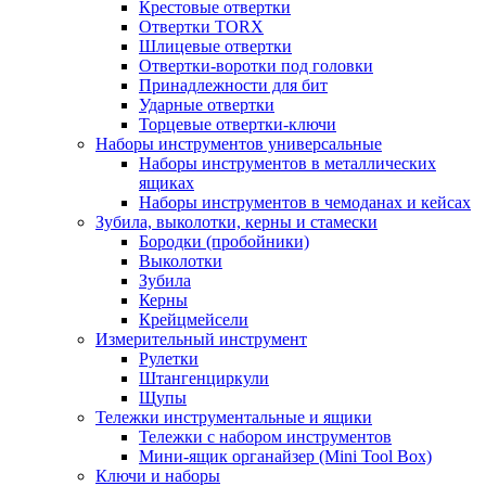
Крестовые отвертки
Отвертки TORX
Шлицевые отвертки
Отвертки-воротки под головки
Принадлежности для бит
Ударные отвертки
Торцевые отвертки-ключи
Наборы инструментов универсальные
Наборы инструментов в металлических
ящиках
Наборы инструментов в чемоданах и кейсах
Зубила, выколотки, керны и стамески
Бородки (пробойники)
Выколотки
Зубила
Керны
Крейцмейсели
Измерительный инструмент
Рулетки
Штангенциркули
Щупы
Тележки инструментальные и ящики
Тележки с набором инструментов
Мини-ящик органайзер (Mini Tool Box)
Ключи и наборы