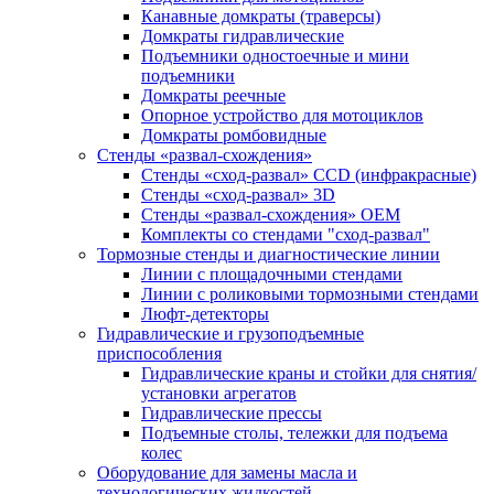
Канавные домкраты (траверсы)
Домкраты гидравлические
Подъемники одностоечные и мини
подъемники
Домкраты реечные
Опорное устройство для мотоциклов
Домкраты ромбовидные
Стенды «развал-схождения»
Стенды «сход-развал» CCD (инфракрасные)
Стенды «сход-развал» 3D
Стенды «развал-схождения» ОЕМ
Комплекты со стендами "сход-развал"
Тормозные стенды и диагностические линии
Линии с площадочными стендами
Линии с роликовыми тормозными стендами
Люфт-детекторы
Гидравлические и грузоподъемные
приспособления
Гидравлические краны и стойки для снятия/
установки агрегатов
Гидравлические прессы
Подъемные столы, тележки для подъема
колес
Оборудование для замены масла и
технологических жидкостей