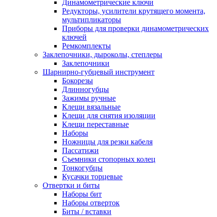
Динамометрические ключи
Редукторы, усилители крутящего момента,
мультипликаторы
Приборы для проверки динамометрических
ключей
Ремкомплекты
Заклепочники, дыроколы, степлеры
Заклепочники
Шарнирно-губцевый инструмент
Бокорезы
Длинногубцы
Зажимы ручные
Клещи вязальные
Клещи для снятия изоляции
Клещи переставные
Наборы
Ножницы для резки кабеля
Пассатижи
Съемники стопорных колец
Тонкогубцы
Кусачки торцевые
Отвертки и биты
Наборы бит
Наборы отверток
Биты / вставки