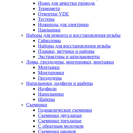
Ножи для зачистки провода
Термометр
Отвертки VDE
Тестеры
Ножницы для электрики
Паяльники
Наборы для ремонта и восстановления резьбы
Гайколомы
Наборы для восстановления резьбы
Плашки, метчики и наборы
Экстракторы и шпильковерты
Ломы, гвоздодеры, монтировки, монтажки
Монтажки
Монтировки
Гвоздодеры
Напильники, надфили и шаберы
Надфили
Напильники
Шаберы
Съемники
Гидравлические съемники
Съемники двухлапые
Съемники трехлапые
С обратным молотком
Съемники шкивов