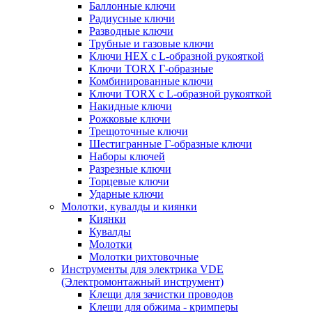
Баллонные ключи
Радиусные ключи
Разводные ключи
Трубные и газовые ключи
Ключи HEX с L-образной рукояткой
Ключи TORX Г-образные
Комбинированные ключи
Ключи TORX с L-образной рукояткой
Накидные ключи
Рожковые ключи
Трещоточные ключи
Шестигранные Г-образные ключи
Наборы ключей
Разрезные ключи
Торцевые ключи
Ударные ключи
Молотки, кувалды и киянки
Киянки
Кувалды
Молотки
Молотки рихтовочные
Инструменты для электрика VDE
(Электромонтажный инструмент)
Клещи для зачистки проводов
Клещи для обжима - кримперы