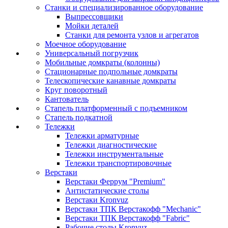
Станки и специализированное оборудование
Выпрессовщики
Мойки деталей
Станки для ремонта узлов и агрегатов
Моечное оборудование
Универсальный погрузчик
Мобильные домкраты (колонны)
Стационарные подпольные домкраты
Телескопические канавные домкраты
Круг поворотный
Кантователь
Стапель платформенный с подъемником
Стапель подкатной
Тележки
Тележки арматурные
Тележки диагностические
Тележки инструментальные
Тележки транспортировочные
Верстаки
Верстаки Феррум "Premium"
Антистатические столы
Верстаки Kronvuz
Верстаки ТПК Верстакофф "Mechanic"
Верстаки ТПК Верстакофф "Fabric"
Рабочие столы Kronvuz