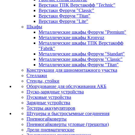
Верстаки ТПК Верстакофф "Technic"
Верстаки Феррум "Classic"
Верстаки Феррум "Titan"
Верстаки Феррум "Lite"
Шкафы
Металлические шкафы Феррум "Premium"
Металлические шкафы Kronvuz
Металлические шкафы ТПК Верстакофф
"Fabrik"
Металлические шкафы Феррум "Standart"
Металлические шкафы Феррум "Classic"
Металлические шкафы Феррум "Titan"
Конструкции для шиномонтажного участка
Стеллажи
Стенды, стойки
Оборудование для обслуживания АКБ
Пуско-зарядные устройства
Пусковые устройства
Зарядные устройства
Тестеры аккумуляторов
Штуцеры и быстросъемные соединения
Пневмогайковерты
Пневмогайковерты угловые (трещотки)
Дрели пневматические