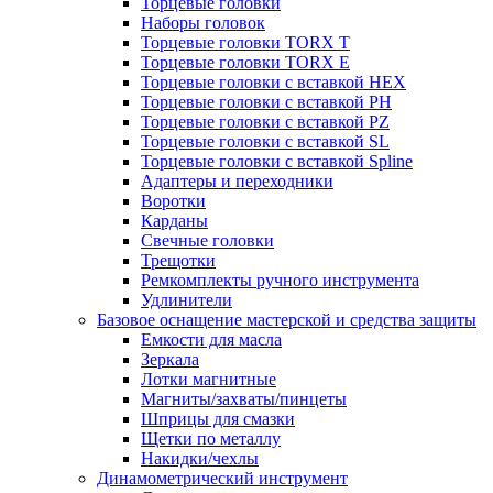
Торцевые головки
Наборы головок
Торцевые головки TORX T
Торцевые головки TORX Е
Торцевые головки с вставкой HEX
Торцевые головки с вставкой PH
Торцевые головки с вставкой PZ
Торцевые головки с вставкой SL
Торцевые головки с вставкой Spline
Адаптеры и переходники
Воротки
Карданы
Свечные головки
Трещотки
Ремкомплекты ручного инструмента
Удлинители
Базовое оснащение мастерской и средства защиты
Емкости для масла
Зеркала
Лотки магнитные
Магниты/захваты/пинцеты
Шприцы для смазки
Щетки по металлу
Накидки/чехлы
Динамометрический инструмент