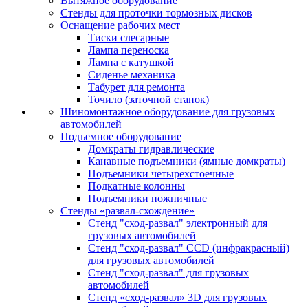
Вытяжное оборудование
Стенды для проточки тормозных дисков
Оснащение рабочих мест
Тиски слесарные
Лампа переноска
Лампа с катушкой
Сиденье механика
Табурет для ремонта
Точило (заточной станок)
Шиномонтажное оборудование для грузовых
автомобилей
Подъемное оборудование
Домкраты гидравлические
Канавные подъемники (ямные домкраты)
Подъемники четырехстоечные
Подкатные колонны
Подъемники ножничные
Стенды «развал-схождение»
Стенд "сход-развал" электронный для
грузовых автомобилей
Стенд "сход-развал" CCD (инфракрасный)
для грузовых автомобилей
Стенд "сход-развал" для грузовых
автомобилей
Стенд «сход-развал» 3D для грузовых