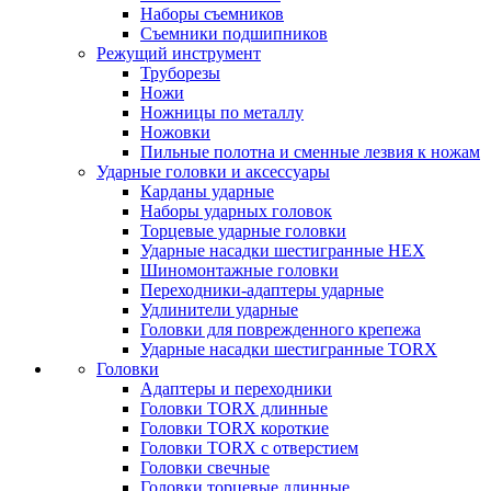
Наборы съемников
Съемники подшипников
Режущий инструмент
Труборезы
Ножи
Ножницы по металлу
Ножовки
Пильные полотна и сменные лезвия к ножам
Ударные головки и аксессуары
Карданы ударные
Наборы ударных головок
Торцевые ударные головки
Ударные насадки шестигранные HEX
Шиномонтажные головки
Переходники-адаптеры ударные
Удлинители ударные
Головки для поврежденного крепежа
Ударные насадки шестигранные TORX
Головки
Адаптеры и переходники
Головки TORX длинные
Головки TORX короткие
Головки TORX с отверстием
Головки свечные
Головки торцевые длинные