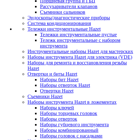
Поршневая группа и ГБЦ
Рассухариватели клапанов
Съемники сальников
Эндоскопы/диагностические приборы
Система кондиционирования
Тележки инструментальные Hazet
Тележки инструментальные пустые
Тележк инструментальные с набором
инструмента
Инструментальные наборы Hazet для мастерских
Наборы инструмента Hazet для электрика (VDE)
Наборы для ремонта и восстановления резьбы
Hazet
Отвертки и биты Hazet
Наборы бит Hazet
Наборы отверток Hazet
Отвертки Hazet
Съемники Hazet
Наборы инструмента Hazet в ложементах
Наборы ключей
Наборы торцевых головок
Наборы отверток
Наборы губцевого инструмента
Наборы комбинированный
Наборы головок с насадками