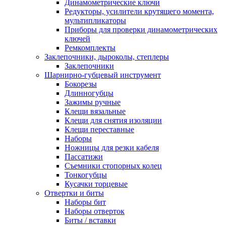
Динамометрические ключи
Редукторы, усилители крутящего момента,
мультипликаторы
Приборы для проверки динамометрических
ключей
Ремкомплекты
Заклепочники, дыроколы, степлеры
Заклепочники
Шарнирно-губцевый инструмент
Бокорезы
Длинногубцы
Зажимы ручные
Клещи вязальные
Клещи для снятия изоляции
Клещи переставные
Наборы
Ножницы для резки кабеля
Пассатижи
Съемники стопорных колец
Тонкогубцы
Кусачки торцевые
Отвертки и биты
Наборы бит
Наборы отверток
Биты / вставки