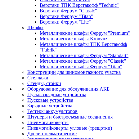
Верстаки ТПК Верстакофф "Technic"
Верстаки Феррум "Classic"
Верстаки Феррум "Titan"
Верстаки Феррум "Lite"
Шкафы
Металлические шкафы Феррум "Premium"
Металлические шкафы Kronvuz
Металлические шкафы ТПК Верстакофф
"Fabrik"
Металлические шкафы Феррум "Standart"
Металлические шкафы Феррум "Classic"
Металлические шкафы Феррум "Titan"
Конструкции для шиномонтажного участка
Стеллажи
Стенды, стойки
Оборудование для обслуживания АКБ
Пуско-зарядные устройства
Пусковые устройства
Зарядные устройства
Тестеры аккумуляторов
Штуцеры и быстросъемные соединения
Пневмогайковерты
Пневмогайковерты угловые (трещотки)
Дрели пневматические