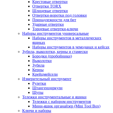
Крестовые отвертки
Отвертки TORX
Шлицевые отвертки
Отвертки-воротки под головки
Принадлежности для бит
Ударные отвертки
Торцевые отвертки-ключи
Наборы инструментов универсальные
Наборы инструментов в металлических
ящиках
Наборы инструментов в чемоданах и кейсах
Зубила, выколотки, керны и стамески
Бородки (пробойники)
Выколотки
Зубила
Керны
Крейцмейсели
Измерительный инструмент
Рулетки
Штангенциркули
Щупы
Тележки инструментальные и ящики
Тележки с набором инструментов
Мини-ящик органайзер (Mini Tool Box)
Ключи и наборы