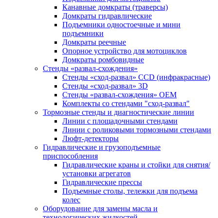
Канавные домкраты (траверсы)
Домкраты гидравлические
Подъемники одностоечные и мини
подъемники
Домкраты реечные
Опорное устройство для мотоциклов
Домкраты ромбовидные
Стенды «развал-схождения»
Стенды «сход-развал» CCD (инфракрасные)
Стенды «сход-развал» 3D
Стенды «развал-схождения» ОЕМ
Комплекты со стендами "сход-развал"
Тормозные стенды и диагностические линии
Линии с площадочными стендами
Линии с роликовыми тормозными стендами
Люфт-детекторы
Гидравлические и грузоподъемные
приспособления
Гидравлические краны и стойки для снятия/
установки агрегатов
Гидравлические прессы
Подъемные столы, тележки для подъема
колес
Оборудование для замены масла и
технологических жидкостей