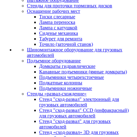
Вытяжное оборудование
Стенды для проточки тормозных дисков
Оснащение рабочих мест
Тиски слесарные
Лампа переноска
Лампа с катушкой
Сиденье механика
Табурет для ремонта
Точило (заточной станок)
Шиномонтажное оборудование для грузовых
автомобилей
Подъемное оборудование
Домкраты гидравлические
Канавные подъемники (ямные домкраты)
Подъемники четырехстоечные
Подкатные колонны
Подъемники ножничные
Стенды «развал-схождение»
Стенд "сход-развал" электронный для
грузовых автомобилей
Стенд "сход-развал" CCD (инфракрасный)
для грузовых автомобилей
Стенд "сход-развал" для грузовых
автомобилей
Стенд «сход-развал» 3D для грузовых