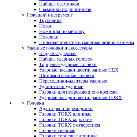
Наборы съемников
Съемники подшипников
Режущий инструмент
Труборезы
Ножи
Ножницы по металлу
Ножовки
Пильные полотна и сменные лезвия к ножам
Ударные головки и аксессуары
Карданы ударные
Наборы ударных головок
Торцевые ударные головки
Ударные насадки шестигранные HEX
Шиномонтажные головки
Переходники-адаптеры ударные
Удлинители ударные
Головки для поврежденного крепежа
Ударные насадки шестигранные TORX
Головки
Адаптеры и переходники
Головки TORX длинные
Головки TORX короткие
Головки TORX с отверстием
Головки свечные
Головки торцевые длинные