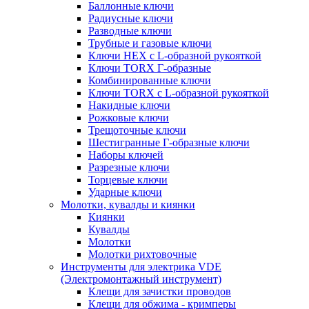
Баллонные ключи
Радиусные ключи
Разводные ключи
Трубные и газовые ключи
Ключи HEX с L-образной рукояткой
Ключи TORX Г-образные
Комбинированные ключи
Ключи TORX с L-образной рукояткой
Накидные ключи
Рожковые ключи
Трещоточные ключи
Шестигранные Г-образные ключи
Наборы ключей
Разрезные ключи
Торцевые ключи
Ударные ключи
Молотки, кувалды и киянки
Киянки
Кувалды
Молотки
Молотки рихтовочные
Инструменты для электрика VDE
(Электромонтажный инструмент)
Клещи для зачистки проводов
Клещи для обжима - кримперы