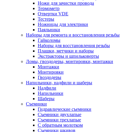
Ножи для зачистки провода
Термометр
Отвертки VDE
Тестеры
Ножницы для электрики
Паяльники
Наборы для ремонта и восстановления резьбы
Гайколомы
Наборы для восстановления резьбы
Плашки, метчики и наборы
Экстракторы и шпильковерты
Ломы, гвоздодеры, монтировки, монтажки
Монтажки
Монтировки
Гвоздодеры
Напильники, надфили и шаберы
Надфили
Напильники
Шаберы
Съемники
Гидравлические съемники
Съемники двухлапые
Съемники трехлапые
С обратным молотком
Съемники шкивов