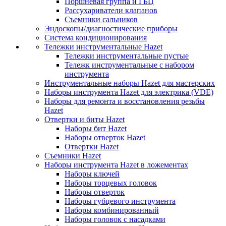
Поршневая группа и ГБЦ
Рассухариватели клапанов
Съемники сальников
Эндоскопы/диагностические приборы
Система кондиционирования
Тележки инструментальные Hazet
Тележки инструментальные пустые
Тележк инструментальные с набором
инструмента
Инструментальные наборы Hazet для мастерских
Наборы инструмента Hazet для электрика (VDE)
Наборы для ремонта и восстановления резьбы
Hazet
Отвертки и биты Hazet
Наборы бит Hazet
Наборы отверток Hazet
Отвертки Hazet
Съемники Hazet
Наборы инструмента Hazet в ложементах
Наборы ключей
Наборы торцевых головок
Наборы отверток
Наборы губцевого инструмента
Наборы комбинированный
Наборы головок с насадками