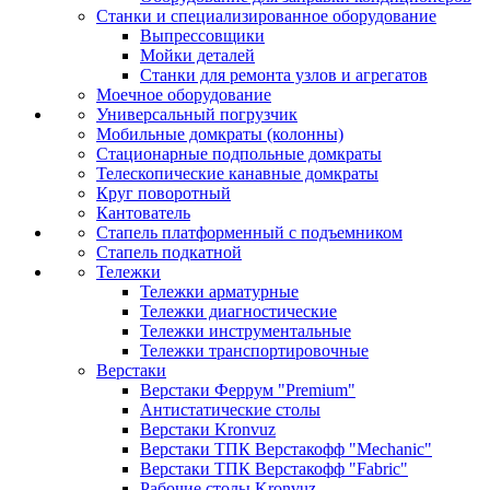
Станки и специализированное оборудование
Выпрессовщики
Мойки деталей
Станки для ремонта узлов и агрегатов
Моечное оборудование
Универсальный погрузчик
Мобильные домкраты (колонны)
Стационарные подпольные домкраты
Телескопические канавные домкраты
Круг поворотный
Кантователь
Стапель платформенный с подъемником
Стапель подкатной
Тележки
Тележки арматурные
Тележки диагностические
Тележки инструментальные
Тележки транспортировочные
Верстаки
Верстаки Феррум "Premium"
Антистатические столы
Верстаки Kronvuz
Верстаки ТПК Верстакофф "Mechanic"
Верстаки ТПК Верстакофф "Fabric"
Рабочие столы Kronvuz