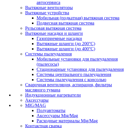
автосервиса
Вытяжные вентиляторы
Вытяжные устройства
Мобильная (подкатная) вытяжная система
Подвесная вытяжная система
Рельсовая вытяжная система
Вытяжные насадки и шланги
Газоприемные насадки
Вытяжные шланги (до 200°C)
Вытяжные шланги (до 400°C)
Системы пылеудаления
Мобильные установки для пылеудаления
(пылесосы)
Стационарные установки для пылеудаления
Системы центрального пылеудаления
Системы пылеудаления с консолью
Сварочная вентиляция, аспирация, фильтры
масляного тумана
Индукционные нагреватели
Аксессуары
MIG/MAG
Полуавтоматы
Аксессуары Mig/Mag
Расходные материалы Mig/Mag
Контактная сварка