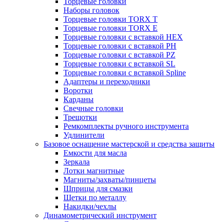
Торцевые головки
Наборы головок
Торцевые головки TORX T
Торцевые головки TORX Е
Торцевые головки с вставкой HEX
Торцевые головки с вставкой PH
Торцевые головки с вставкой PZ
Торцевые головки с вставкой SL
Торцевые головки с вставкой Spline
Адаптеры и переходники
Воротки
Карданы
Свечные головки
Трещотки
Ремкомплекты ручного инструмента
Удлинители
Базовое оснащение мастерской и средства защиты
Емкости для масла
Зеркала
Лотки магнитные
Магниты/захваты/пинцеты
Шприцы для смазки
Щетки по металлу
Накидки/чехлы
Динамометрический инструмент