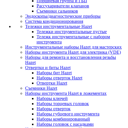
Поршневая группа и ГБЦ
Рассухариватели клапанов
Съемники сальников
Эндоскопы/диагностические приборы
Система кондиционирования
Тележки инструментальные Hazet
Тележки инструментальные пустые
Тележк инструментальные с набором
инструмента
Инструментальные наборы Hazet для мастерских
Наборы инструмента Hazet для электрика (VDE)
Наборы для ремонта и восстановления резьбы
Hazet
Отвертки и биты Hazet
Наборы бит Hazet
Наборы отверток Hazet
Отвертки Hazet
Съемники Hazet
Наборы инструмента Hazet в ложементах
Наборы ключей
Наборы торцевых головок
Наборы отверток
Наборы губцевого инструмента
Наборы комбинированный
Наборы головок с насадками