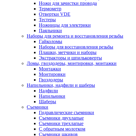
Ножи для зачистки провода
Термометр
Отвертки VDE
Тестеры
Ножницы для электрики
Паяльники
Наборы для ремонта и восстановления резьбы
Гайколомы
Наборы для восстановления резьбы
Плашки, метчики и наборы
Экстракторы и шпильковерты
Ломы, гвоздодеры, монтировки, монтажки
Монтажки
Монтировки
Гвоздодеры
Напильники, надфили и шаберы
Надфили
Напильники
Шаберы
Съемники
Гидравлические съемники
Съемники двухлапые
Съемники трехлапые
С обратным молотком
Съемники шкивов