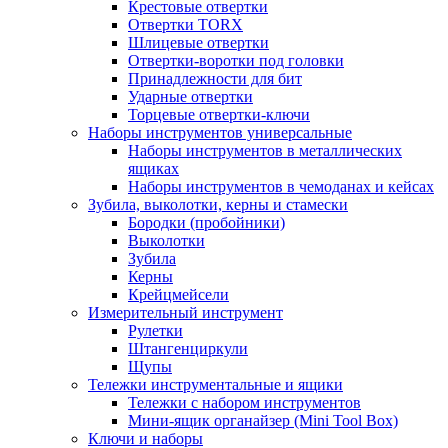
Крестовые отвертки
Отвертки TORX
Шлицевые отвертки
Отвертки-воротки под головки
Принадлежности для бит
Ударные отвертки
Торцевые отвертки-ключи
Наборы инструментов универсальные
Наборы инструментов в металлических
ящиках
Наборы инструментов в чемоданах и кейсах
Зубила, выколотки, керны и стамески
Бородки (пробойники)
Выколотки
Зубила
Керны
Крейцмейсели
Измерительный инструмент
Рулетки
Штангенциркули
Щупы
Тележки инструментальные и ящики
Тележки с набором инструментов
Мини-ящик органайзер (Mini Tool Box)
Ключи и наборы