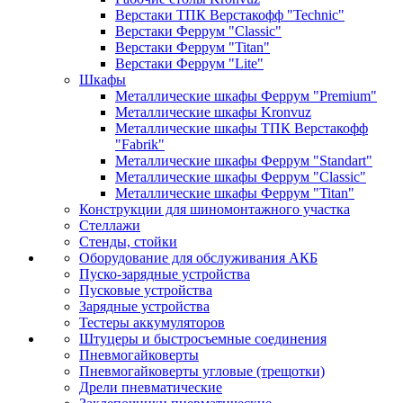
Верстаки ТПК Верстакофф "Technic"
Верстаки Феррум "Classic"
Верстаки Феррум "Titan"
Верстаки Феррум "Lite"
Шкафы
Металлические шкафы Феррум "Premium"
Металлические шкафы Kronvuz
Металлические шкафы ТПК Верстакофф
"Fabrik"
Металлические шкафы Феррум "Standart"
Металлические шкафы Феррум "Classic"
Металлические шкафы Феррум "Titan"
Конструкции для шиномонтажного участка
Стеллажи
Стенды, стойки
Оборудование для обслуживания АКБ
Пуско-зарядные устройства
Пусковые устройства
Зарядные устройства
Тестеры аккумуляторов
Штуцеры и быстросъемные соединения
Пневмогайковерты
Пневмогайковерты угловые (трещотки)
Дрели пневматические