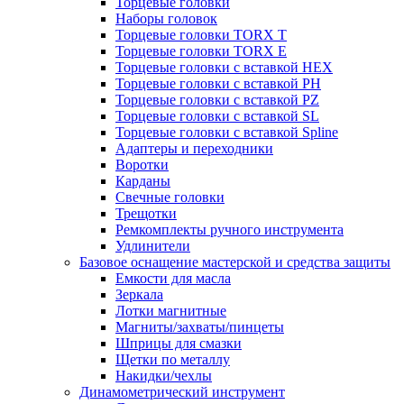
Торцевые головки
Наборы головок
Торцевые головки TORX T
Торцевые головки TORX Е
Торцевые головки с вставкой HEX
Торцевые головки с вставкой PH
Торцевые головки с вставкой PZ
Торцевые головки с вставкой SL
Торцевые головки с вставкой Spline
Адаптеры и переходники
Воротки
Карданы
Свечные головки
Трещотки
Ремкомплекты ручного инструмента
Удлинители
Базовое оснащение мастерской и средства защиты
Емкости для масла
Зеркала
Лотки магнитные
Магниты/захваты/пинцеты
Шприцы для смазки
Щетки по металлу
Накидки/чехлы
Динамометрический инструмент