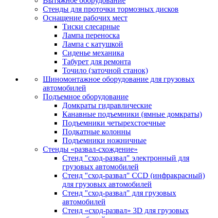
Вытяжное оборудование
Стенды для проточки тормозных дисков
Оснащение рабочих мест
Тиски слесарные
Лампа переноска
Лампа с катушкой
Сиденье механика
Табурет для ремонта
Точило (заточной станок)
Шиномонтажное оборудование для грузовых
автомобилей
Подъемное оборудование
Домкраты гидравлические
Канавные подъемники (ямные домкраты)
Подъемники четырехстоечные
Подкатные колонны
Подъемники ножничные
Стенды «развал-схождение»
Стенд "сход-развал" электронный для
грузовых автомобилей
Стенд "сход-развал" CCD (инфракрасный)
для грузовых автомобилей
Стенд "сход-развал" для грузовых
автомобилей
Стенд «сход-развал» 3D для грузовых