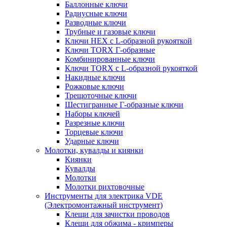
Баллонные ключи
Радиусные ключи
Разводные ключи
Трубные и газовые ключи
Ключи HEX с L-образной рукояткой
Ключи TORX Г-образные
Комбинированные ключи
Ключи TORX с L-образной рукояткой
Накидные ключи
Рожковые ключи
Трещоточные ключи
Шестигранные Г-образные ключи
Наборы ключей
Разрезные ключи
Торцевые ключи
Ударные ключи
Молотки, кувалды и киянки
Киянки
Кувалды
Молотки
Молотки рихтовочные
Инструменты для электрика VDE
(Электромонтажный инструмент)
Клещи для зачистки проводов
Клещи для обжима - кримперы