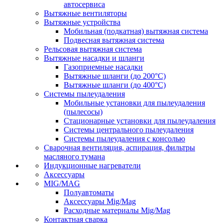
автосервиса
Вытяжные вентиляторы
Вытяжные устройства
Мобильная (подкатная) вытяжная система
Подвесная вытяжная система
Рельсовая вытяжная система
Вытяжные насадки и шланги
Газоприемные насадки
Вытяжные шланги (до 200°C)
Вытяжные шланги (до 400°C)
Системы пылеудаления
Мобильные установки для пылеудаления
(пылесосы)
Стационарные установки для пылеудаления
Системы центрального пылеудаления
Системы пылеудаления с консолью
Сварочная вентиляция, аспирация, фильтры
масляного тумана
Индукционные нагреватели
Аксессуары
MIG/MAG
Полуавтоматы
Аксессуары Mig/Mag
Расходные материалы Mig/Mag
Контактная сварка