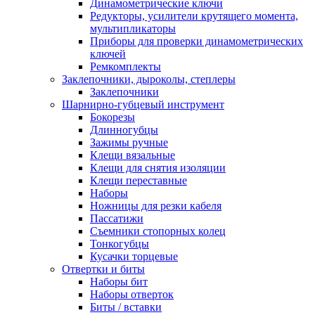
Динамометрические ключи
Редукторы, усилители крутящего момента,
мультипликаторы
Приборы для проверки динамометрических
ключей
Ремкомплекты
Заклепочники, дыроколы, степлеры
Заклепочники
Шарнирно-губцевый инструмент
Бокорезы
Длинногубцы
Зажимы ручные
Клещи вязальные
Клещи для снятия изоляции
Клещи переставные
Наборы
Ножницы для резки кабеля
Пассатижи
Съемники стопорных колец
Тонкогубцы
Кусачки торцевые
Отвертки и биты
Наборы бит
Наборы отверток
Биты / вставки