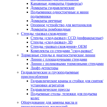
Канавные домкраты (траверсы)
Домкраты гидравлические
Подъемники одностоечные и мини
подъемники
Домкраты реечные
Опорное устройство для мотоциклов
Домкраты ромбовидные
Стенды «развал-схождения»
Стенды «сход-развал» CCD (инфракрасные)
Стенды «сход-развал» 3D
Стенды «развал-схождения» ОЕМ
Комплекты со стендами "сход-развал"
Тормозные стенды и диагностические линии
Линии с площадочными стендами
Линии с роликовыми тормозными стендами
Люфт-детекторы
Гидравлические и грузоподъемные
приспособления
Гидравлические краны и стойки для снятия/
установки агрегатов
Гидравлические прессы
Подъемные столы, тележки для подъема
колес
Оборудование для замены масла и
технологических жидкостей