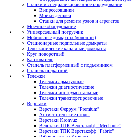
Станки и специализированное оборудование
Выпрессовщики
Мойки деталей
Станки для ремонта узлов и агрегатов
Моечное оборудование
Универсальный погрузчик
Мобильные домкраты (колонны)
Стационарные подпольные домкраты
Телескопические канавные домкраты
Круг поворотный
Кантователь
Стапель платформенный с подъемником
Стапель подкатной
Тележки
Тележки арматурные
Тележки диагностические
Тележки инструментальные
Тележки транспортировочные
Верстаки
Верстаки Феррум "Premium"
Антистатические столы
Верстаки Kronvuz
Верстаки ТПК Верстакофф "Mechanic"
Верстаки ТПК Верстакофф "Fabric"
Рабочие столы Kronvuz