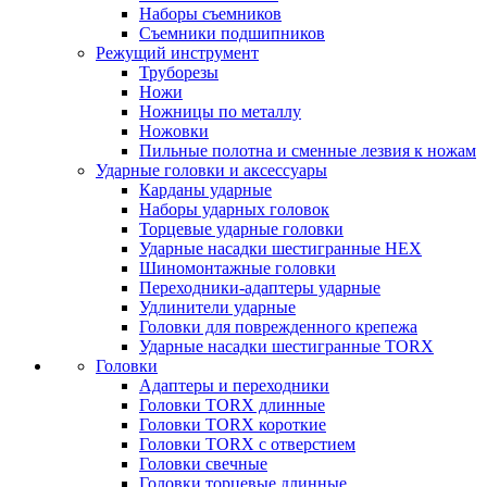
Наборы съемников
Съемники подшипников
Режущий инструмент
Труборезы
Ножи
Ножницы по металлу
Ножовки
Пильные полотна и сменные лезвия к ножам
Ударные головки и аксессуары
Карданы ударные
Наборы ударных головок
Торцевые ударные головки
Ударные насадки шестигранные HEX
Шиномонтажные головки
Переходники-адаптеры ударные
Удлинители ударные
Головки для поврежденного крепежа
Ударные насадки шестигранные TORX
Головки
Адаптеры и переходники
Головки TORX длинные
Головки TORX короткие
Головки TORX с отверстием
Головки свечные
Головки торцевые длинные