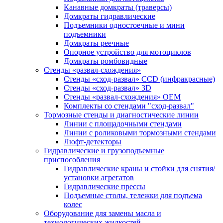
Канавные домкраты (траверсы)
Домкраты гидравлические
Подъемники одностоечные и мини
подъемники
Домкраты реечные
Опорное устройство для мотоциклов
Домкраты ромбовидные
Стенды «развал-схождения»
Стенды «сход-развал» CCD (инфракрасные)
Стенды «сход-развал» 3D
Стенды «развал-схождения» ОЕМ
Комплекты со стендами "сход-развал"
Тормозные стенды и диагностические линии
Линии с площадочными стендами
Линии с роликовыми тормозными стендами
Люфт-детекторы
Гидравлические и грузоподъемные
приспособления
Гидравлические краны и стойки для снятия/
установки агрегатов
Гидравлические прессы
Подъемные столы, тележки для подъема
колес
Оборудование для замены масла и
технологических жидкостей