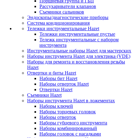
Поршневая группа и ГБЦ
Рассухариватели клапанов
Съемники сальников
Эндоскопы/диагностические приборы
Система кондиционирования
Тележки инструментальные Hazet
Тележки инструментальные пустые
Тележк инструментальные с набором
инструмента
Инструментальные наборы Hazet для мастерских
Наборы инструмента Hazet для электрика (VDE)
Наборы для ремонта и восстановления резьбы
Hazet
Отвертки и биты Hazet
Наборы бит Hazet
Наборы отверток Hazet
Отвертки Hazet
Съемники Hazet
Наборы инструмента Hazet в ложементах
Наборы ключей
Наборы торцевых головок
Наборы отверток
Наборы губцевого инструмента
Наборы комбинированный
Наборы головок с насадками