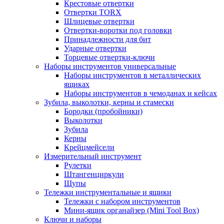
Крестовые отвертки
Отвертки TORX
Шлицевые отвертки
Отвертки-воротки под головки
Принадлежности для бит
Ударные отвертки
Торцевые отвертки-ключи
Наборы инструментов универсальные
Наборы инструментов в металлических
ящиках
Наборы инструментов в чемоданах и кейсах
Зубила, выколотки, керны и стамески
Бородки (пробойники)
Выколотки
Зубила
Керны
Крейцмейсели
Измерительный инструмент
Рулетки
Штангенциркули
Щупы
Тележки инструментальные и ящики
Тележки с набором инструментов
Мини-ящик органайзер (Mini Tool Box)
Ключи и наборы