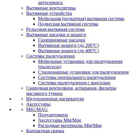
автосервиса
Вытяжные вентиляторы
Вытяжные устройства
Мобильная (подкатная) вытяжная система
Подвесная вытяжная система
Рельсовая вытяжная система
Вытяжные насадки и шланги
Газоприемные насадки
Вытяжные шланги (до 200°C)
Вытяжные шланги (до 400°C)
Системы пылеудаления
Мобильные установки для пылеудаления
(пылесосы)
Стационарные установки для пылеудаления
Системы центрального пылеудаления
Системы пылеудаления с консолью
Сварочная вентиляция, аспирация, фильтры
масляного тумана
Индукционные нагреватели
Аксессуары
MIG/MAG
Полуавтоматы
Аксессуары Mig/Mag
Расходные материалы Mig/Mag
Контактная сварка