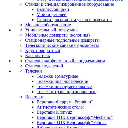
Станки и специализированное оборудование
Выпрессовщики
Мойки деталей
Станки для ремонта узлов и агрегатов
Моечное оборудование
Универсальный погрузчик
Мобильные домкраты (колонны)
Стационарные подпольные домкраты
Телескопические канавные домкраты
Круг поворотный
Кантователь
Стапель платформенный с подъемником
Стапель подкатной
Тележки
Тележки арматурные
Тележки диагностические
Тележки инструментальные
Тележки транспортировочные
Верстаки
Верстаки Феррум "Premium"
Антистатические столы
Верстаки Kronvuz
Верстаки ТПК Верстакофф "Mechanic"
Верстаки ТПК Верстакофф "Fabric"
Рабочие столы Kronvuz