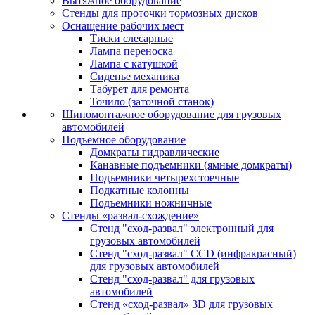
Вытяжное оборудование
Стенды для проточки тормозных дисков
Оснащение рабочих мест
Тиски слесарные
Лампа переноска
Лампа с катушкой
Сиденье механика
Табурет для ремонта
Точило (заточной станок)
Шиномонтажное оборудование для грузовых
автомобилей
Подъемное оборудование
Домкраты гидравлические
Канавные подъемники (ямные домкраты)
Подъемники четырехстоечные
Подкатные колонны
Подъемники ножничные
Стенды «развал-схождение»
Стенд "сход-развал" электронный для
грузовых автомобилей
Стенд "сход-развал" CCD (инфракрасный)
для грузовых автомобилей
Стенд "сход-развал" для грузовых
автомобилей
Стенд «сход-развал» 3D для грузовых