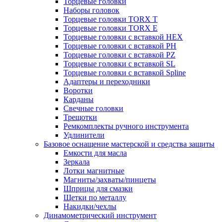
Торцевые головки
Наборы головок
Торцевые головки TORX T
Торцевые головки TORX Е
Торцевые головки с вставкой HEX
Торцевые головки с вставкой PH
Торцевые головки с вставкой PZ
Торцевые головки с вставкой SL
Торцевые головки с вставкой Spline
Адаптеры и переходники
Воротки
Карданы
Свечные головки
Трещотки
Ремкомплекты ручного инструмента
Удлинители
Базовое оснащение мастерской и средства защиты
Емкости для масла
Зеркала
Лотки магнитные
Магниты/захваты/пинцеты
Шприцы для смазки
Щетки по металлу
Накидки/чехлы
Динамометрический инструмент