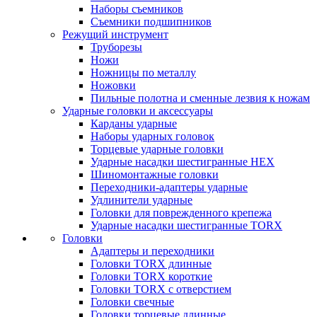
Наборы съемников
Съемники подшипников
Режущий инструмент
Труборезы
Ножи
Ножницы по металлу
Ножовки
Пильные полотна и сменные лезвия к ножам
Ударные головки и аксессуары
Карданы ударные
Наборы ударных головок
Торцевые ударные головки
Ударные насадки шестигранные HEX
Шиномонтажные головки
Переходники-адаптеры ударные
Удлинители ударные
Головки для поврежденного крепежа
Ударные насадки шестигранные TORX
Головки
Адаптеры и переходники
Головки TORX длинные
Головки TORX короткие
Головки TORX с отверстием
Головки свечные
Головки торцевые длинные