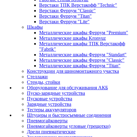
Верстаки ТПК Верстакофф "Technic"
Верстаки Феррум "Classic"
Верстаки Феррум "Titan"
Верстаки Феррум "Lite"
Шкафы
Металлические шкафы Феррум "Premium"
Металлические шкафы Kronvuz
Металлические шкафы ТПК Верстакофф
"Fabrik"
Металлические шкафы Феррум "Standart"
Металлические шкафы Феррум "Classic"
Металлические шкафы Феррум "Titan"
Конструкции для шиномонтажного участка
Стеллажи
Стенды, стойки
Оборудование для обслуживания АКБ
Пуско-зарядные устройства
Пусковые устройства
Зарядные устройства
Тестеры аккумуляторов
Штуцеры и быстросъемные соединения
Пневмогайковерты
Пневмогайковерты угловые (трещотки)
Дрели пневматические