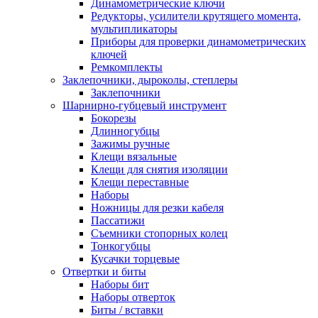
Динамометрические ключи
Редукторы, усилители крутящего момента,
мультипликаторы
Приборы для проверки динамометрических
ключей
Ремкомплекты
Заклепочники, дыроколы, степлеры
Заклепочники
Шарнирно-губцевый инструмент
Бокорезы
Длинногубцы
Зажимы ручные
Клещи вязальные
Клещи для снятия изоляции
Клещи переставные
Наборы
Ножницы для резки кабеля
Пассатижи
Съемники стопорных колец
Тонкогубцы
Кусачки торцевые
Отвертки и биты
Наборы бит
Наборы отверток
Биты / вставки