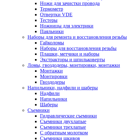
Ножи для зачистки провода
Термометр
Отвертки VDE
Тестеры
Ножницы для электрики
Паяльники
Наборы для ремонта и восстановления резьбы
Гайколомы
Наборы для восстановления резьбы
Плашки, метчики и наборы
Экстракторы и шпильковерты
Ломы, гвоздодеры, монтировки, монтажки
Монтажки
Монтировки
Гвоздодеры
Напильники, надфили и шаберы
Надфили
Напильники
Шаберы
Съемники
Гидравлические съемники
Съемники двухлапые
Съемники трехлапые
С обратным молотком
Съемники шкивов