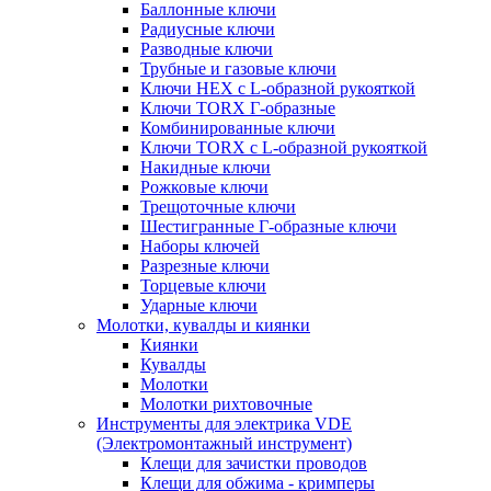
Баллонные ключи
Радиусные ключи
Разводные ключи
Трубные и газовые ключи
Ключи HEX с L-образной рукояткой
Ключи TORX Г-образные
Комбинированные ключи
Ключи TORX с L-образной рукояткой
Накидные ключи
Рожковые ключи
Трещоточные ключи
Шестигранные Г-образные ключи
Наборы ключей
Разрезные ключи
Торцевые ключи
Ударные ключи
Молотки, кувалды и киянки
Киянки
Кувалды
Молотки
Молотки рихтовочные
Инструменты для электрика VDE
(Электромонтажный инструмент)
Клещи для зачистки проводов
Клещи для обжима - кримперы