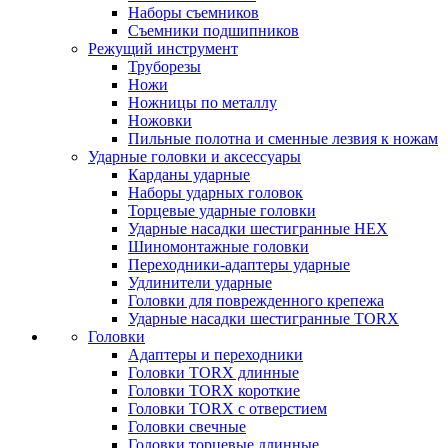
Наборы съемников
Съемники подшипников
Режущий инструмент
Труборезы
Ножи
Ножницы по металлу
Ножовки
Пильные полотна и сменные лезвия к ножам
Ударные головки и аксессуары
Карданы ударные
Наборы ударных головок
Торцевые ударные головки
Ударные насадки шестигранные HEX
Шиномонтажные головки
Переходники-адаптеры ударные
Удлинители ударные
Головки для поврежденного крепежа
Ударные насадки шестигранные TORX
Головки
Адаптеры и переходники
Головки TORX длинные
Головки TORX короткие
Головки TORX с отверстием
Головки свечные
Головки торцевые длинные