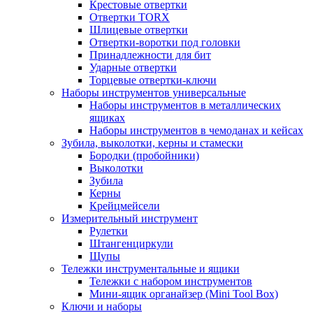
Крестовые отвертки
Отвертки TORX
Шлицевые отвертки
Отвертки-воротки под головки
Принадлежности для бит
Ударные отвертки
Торцевые отвертки-ключи
Наборы инструментов универсальные
Наборы инструментов в металлических
ящиках
Наборы инструментов в чемоданах и кейсах
Зубила, выколотки, керны и стамески
Бородки (пробойники)
Выколотки
Зубила
Керны
Крейцмейсели
Измерительный инструмент
Рулетки
Штангенциркули
Щупы
Тележки инструментальные и ящики
Тележки с набором инструментов
Мини-ящик органайзер (Mini Tool Box)
Ключи и наборы