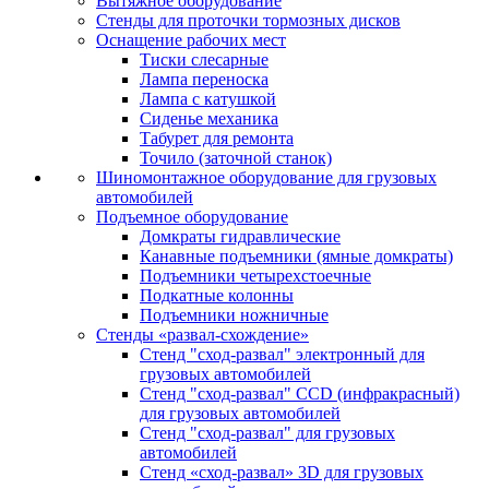
Вытяжное оборудование
Стенды для проточки тормозных дисков
Оснащение рабочих мест
Тиски слесарные
Лампа переноска
Лампа с катушкой
Сиденье механика
Табурет для ремонта
Точило (заточной станок)
Шиномонтажное оборудование для грузовых
автомобилей
Подъемное оборудование
Домкраты гидравлические
Канавные подъемники (ямные домкраты)
Подъемники четырехстоечные
Подкатные колонны
Подъемники ножничные
Стенды «развал-схождение»
Стенд "сход-развал" электронный для
грузовых автомобилей
Стенд "сход-развал" CCD (инфракрасный)
для грузовых автомобилей
Стенд "сход-развал" для грузовых
автомобилей
Стенд «сход-развал» 3D для грузовых