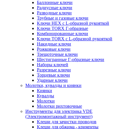
Баллонные ключи
Радиусные ключи
Разводные ключи
Трубные и газовые ключи
Ключи HEX с L-образной рукояткой
Ключи TORX Г-образные
Комбинированные ключи
Ключи TORX с L-образной рукояткой
Накидные ключи
Рожковые ключи
Трещоточные ключи
Шестигранные Г-образные ключи
Наборы ключей
Разрезные ключи
Торцевые ключи
Ударные ключи
Молотки, кувалды и киянки
Киянки
Кувалды
Молотки
Молотки рихтовочные
Инструменты для электрика VDE
(Электромонтажный инструмент)
Клещи для зачистки проводов
Клещи для обжима - кримперы