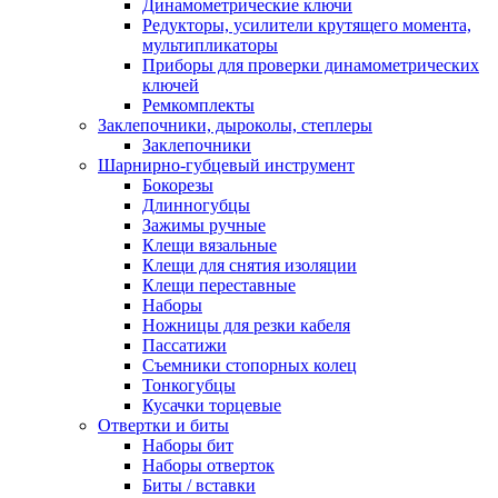
Динамометрические ключи
Редукторы, усилители крутящего момента,
мультипликаторы
Приборы для проверки динамометрических
ключей
Ремкомплекты
Заклепочники, дыроколы, степлеры
Заклепочники
Шарнирно-губцевый инструмент
Бокорезы
Длинногубцы
Зажимы ручные
Клещи вязальные
Клещи для снятия изоляции
Клещи переставные
Наборы
Ножницы для резки кабеля
Пассатижи
Съемники стопорных колец
Тонкогубцы
Кусачки торцевые
Отвертки и биты
Наборы бит
Наборы отверток
Биты / вставки