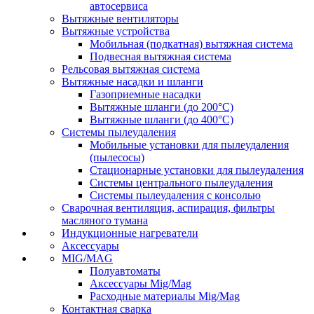
автосервиса
Вытяжные вентиляторы
Вытяжные устройства
Мобильная (подкатная) вытяжная система
Подвесная вытяжная система
Рельсовая вытяжная система
Вытяжные насадки и шланги
Газоприемные насадки
Вытяжные шланги (до 200°C)
Вытяжные шланги (до 400°C)
Системы пылеудаления
Мобильные установки для пылеудаления
(пылесосы)
Стационарные установки для пылеудаления
Системы центрального пылеудаления
Системы пылеудаления с консолью
Сварочная вентиляция, аспирация, фильтры
масляного тумана
Индукционные нагреватели
Аксессуары
MIG/MAG
Полуавтоматы
Аксессуары Mig/Mag
Расходные материалы Mig/Mag
Контактная сварка