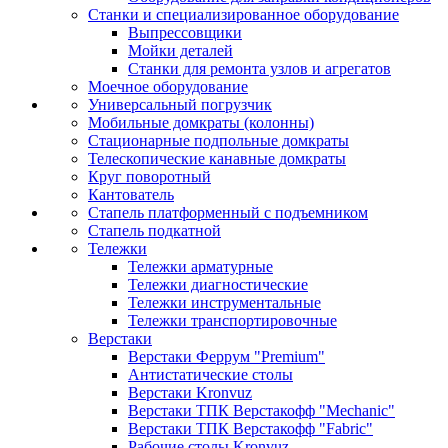
Станки и специализированное оборудование
Выпрессовщики
Мойки деталей
Станки для ремонта узлов и агрегатов
Моечное оборудование
Универсальный погрузчик
Мобильные домкраты (колонны)
Стационарные подпольные домкраты
Телескопические канавные домкраты
Круг поворотный
Кантователь
Стапель платформенный с подъемником
Стапель подкатной
Тележки
Тележки арматурные
Тележки диагностические
Тележки инструментальные
Тележки транспортировочные
Верстаки
Верстаки Феррум "Premium"
Антистатические столы
Верстаки Kronvuz
Верстаки ТПК Верстакофф "Mechanic"
Верстаки ТПК Верстакофф "Fabric"
Рабочие столы Kronvuz