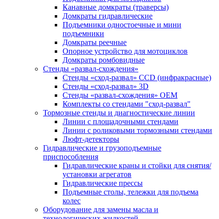
Канавные домкраты (траверсы)
Домкраты гидравлические
Подъемники одностоечные и мини
подъемники
Домкраты реечные
Опорное устройство для мотоциклов
Домкраты ромбовидные
Стенды «развал-схождения»
Стенды «сход-развал» CCD (инфракрасные)
Стенды «сход-развал» 3D
Стенды «развал-схождения» ОЕМ
Комплекты со стендами "сход-развал"
Тормозные стенды и диагностические линии
Линии с площадочными стендами
Линии с роликовыми тормозными стендами
Люфт-детекторы
Гидравлические и грузоподъемные
приспособления
Гидравлические краны и стойки для снятия/
установки агрегатов
Гидравлические прессы
Подъемные столы, тележки для подъема
колес
Оборудование для замены масла и
технологических жидкостей