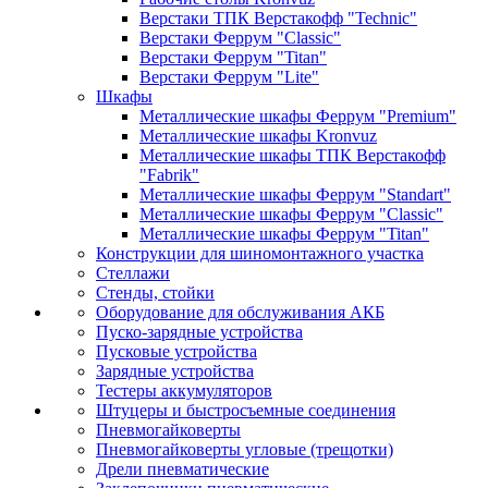
Верстаки ТПК Верстакофф "Technic"
Верстаки Феррум "Classic"
Верстаки Феррум "Titan"
Верстаки Феррум "Lite"
Шкафы
Металлические шкафы Феррум "Premium"
Металлические шкафы Kronvuz
Металлические шкафы ТПК Верстакофф
"Fabrik"
Металлические шкафы Феррум "Standart"
Металлические шкафы Феррум "Classic"
Металлические шкафы Феррум "Titan"
Конструкции для шиномонтажного участка
Стеллажи
Стенды, стойки
Оборудование для обслуживания АКБ
Пуско-зарядные устройства
Пусковые устройства
Зарядные устройства
Тестеры аккумуляторов
Штуцеры и быстросъемные соединения
Пневмогайковерты
Пневмогайковерты угловые (трещотки)
Дрели пневматические