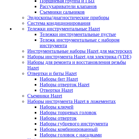
Поршневая группа и ГБЦ
Рассухариватели клапанов
Съемники сальников
Эндоскопы/диагностические приборы
Система кондиционирования
Тележки инструментальные Hazet
Тележки инструментальные пустые
Тележк инструментальные с набором
инструмента
Инструментальные наборы Hazet для мастерских
Наборы инструмента Hazet для электрика (VDE)
Наборы для ремонта и восстановления резьбы
Hazet
Отвертки и биты Hazet
Наборы бит Hazet
Наборы отверток Hazet
Отвертки Hazet
Съемники Hazet
Наборы инструмента Hazet в ложементах
Наборы ключей
Наборы торцевых головок
Наборы отверток
Наборы губцевого инструмента
Наборы комбинированный
Наборы головок с насадками