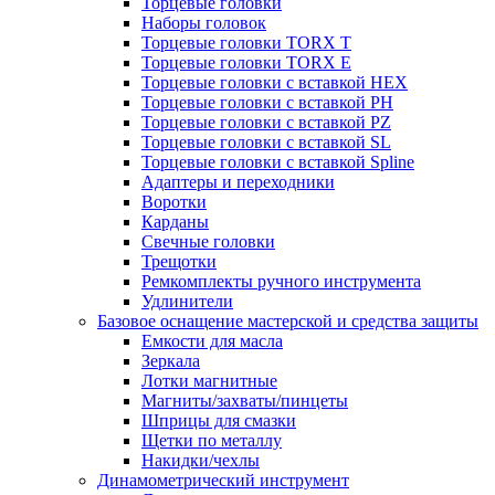
Торцевые головки
Наборы головок
Торцевые головки TORX T
Торцевые головки TORX Е
Торцевые головки с вставкой HEX
Торцевые головки с вставкой PH
Торцевые головки с вставкой PZ
Торцевые головки с вставкой SL
Торцевые головки с вставкой Spline
Адаптеры и переходники
Воротки
Карданы
Свечные головки
Трещотки
Ремкомплекты ручного инструмента
Удлинители
Базовое оснащение мастерской и средства защиты
Емкости для масла
Зеркала
Лотки магнитные
Магниты/захваты/пинцеты
Шприцы для смазки
Щетки по металлу
Накидки/чехлы
Динамометрический инструмент