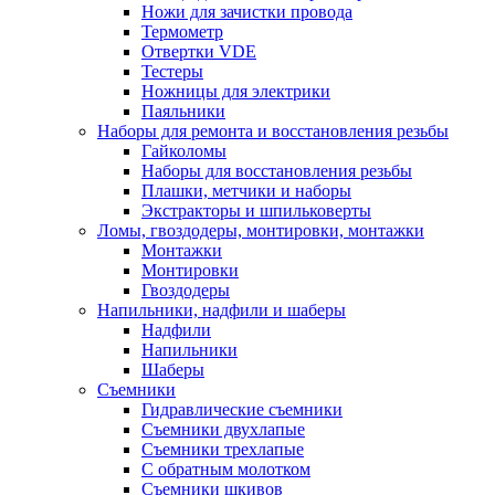
Ножи для зачистки провода
Термометр
Отвертки VDE
Тестеры
Ножницы для электрики
Паяльники
Наборы для ремонта и восстановления резьбы
Гайколомы
Наборы для восстановления резьбы
Плашки, метчики и наборы
Экстракторы и шпильковерты
Ломы, гвоздодеры, монтировки, монтажки
Монтажки
Монтировки
Гвоздодеры
Напильники, надфили и шаберы
Надфили
Напильники
Шаберы
Съемники
Гидравлические съемники
Съемники двухлапые
Съемники трехлапые
С обратным молотком
Съемники шкивов