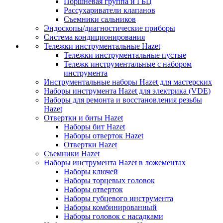
Поршневая группа и ГБЦ
Рассухариватели клапанов
Съемники сальников
Эндоскопы/диагностические приборы
Система кондиционирования
Тележки инструментальные Hazet
Тележки инструментальные пустые
Тележк инструментальные с набором
инструмента
Инструментальные наборы Hazet для мастерских
Наборы инструмента Hazet для электрика (VDE)
Наборы для ремонта и восстановления резьбы
Hazet
Отвертки и биты Hazet
Наборы бит Hazet
Наборы отверток Hazet
Отвертки Hazet
Съемники Hazet
Наборы инструмента Hazet в ложементах
Наборы ключей
Наборы торцевых головок
Наборы отверток
Наборы губцевого инструмента
Наборы комбинированный
Наборы головок с насадками