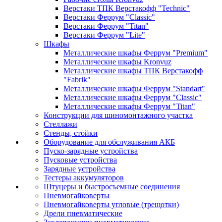
Верстаки ТПК Верстакофф "Technic"
Верстаки Феррум "Classic"
Верстаки Феррум "Titan"
Верстаки Феррум "Lite"
Шкафы
Металлические шкафы Феррум "Premium"
Металлические шкафы Kronvuz
Металлические шкафы ТПК Верстакофф
"Fabrik"
Металлические шкафы Феррум "Standart"
Металлические шкафы Феррум "Classic"
Металлические шкафы Феррум "Titan"
Конструкции для шиномонтажного участка
Стеллажи
Стенды, стойки
Оборудование для обслуживания АКБ
Пуско-зарядные устройства
Пусковые устройства
Зарядные устройства
Тестеры аккумуляторов
Штуцеры и быстросъемные соединения
Пневмогайковерты
Пневмогайковерты угловые (трещотки)
Дрели пневматические