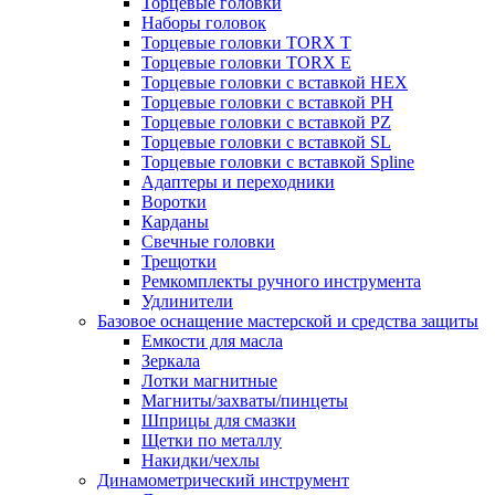
Торцевые головки
Наборы головок
Торцевые головки TORX T
Торцевые головки TORX Е
Торцевые головки с вставкой HEX
Торцевые головки с вставкой PH
Торцевые головки с вставкой PZ
Торцевые головки с вставкой SL
Торцевые головки с вставкой Spline
Адаптеры и переходники
Воротки
Карданы
Свечные головки
Трещотки
Ремкомплекты ручного инструмента
Удлинители
Базовое оснащение мастерской и средства защиты
Емкости для масла
Зеркала
Лотки магнитные
Магниты/захваты/пинцеты
Шприцы для смазки
Щетки по металлу
Накидки/чехлы
Динамометрический инструмент