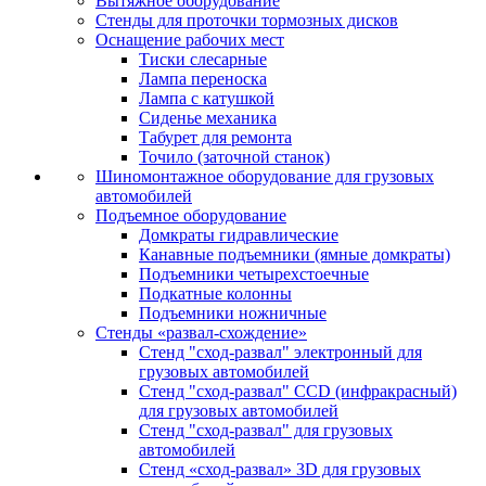
Вытяжное оборудование
Стенды для проточки тормозных дисков
Оснащение рабочих мест
Тиски слесарные
Лампа переноска
Лампа с катушкой
Сиденье механика
Табурет для ремонта
Точило (заточной станок)
Шиномонтажное оборудование для грузовых
автомобилей
Подъемное оборудование
Домкраты гидравлические
Канавные подъемники (ямные домкраты)
Подъемники четырехстоечные
Подкатные колонны
Подъемники ножничные
Стенды «развал-схождение»
Стенд "сход-развал" электронный для
грузовых автомобилей
Стенд "сход-развал" CCD (инфракрасный)
для грузовых автомобилей
Стенд "сход-развал" для грузовых
автомобилей
Стенд «сход-развал» 3D для грузовых