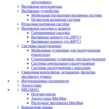
автосервиса
Вытяжные вентиляторы
Вытяжные устройства
Мобильная (подкатная) вытяжная система
Подвесная вытяжная система
Рельсовая вытяжная система
Вытяжные насадки и шланги
Газоприемные насадки
Вытяжные шланги (до 200°C)
Вытяжные шланги (до 400°C)
Системы пылеудаления
Мобильные установки для пылеудаления
(пылесосы)
Стационарные установки для пылеудаления
Системы центрального пылеудаления
Системы пылеудаления с консолью
Сварочная вентиляция, аспирация, фильтры
масляного тумана
Индукционные нагреватели
Аксессуары
MIG/MAG
Полуавтоматы
Аксессуары Mig/Mag
Расходные материалы Mig/Mag
Контактная сварка