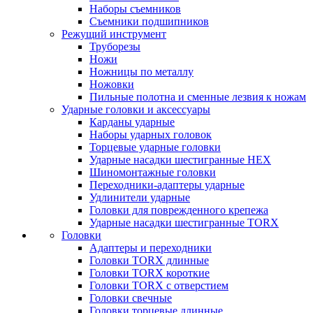
Наборы съемников
Съемники подшипников
Режущий инструмент
Труборезы
Ножи
Ножницы по металлу
Ножовки
Пильные полотна и сменные лезвия к ножам
Ударные головки и аксессуары
Карданы ударные
Наборы ударных головок
Торцевые ударные головки
Ударные насадки шестигранные HEX
Шиномонтажные головки
Переходники-адаптеры ударные
Удлинители ударные
Головки для поврежденного крепежа
Ударные насадки шестигранные TORX
Головки
Адаптеры и переходники
Головки TORX длинные
Головки TORX короткие
Головки TORX с отверстием
Головки свечные
Головки торцевые длинные