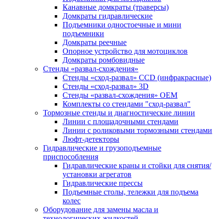
Канавные домкраты (траверсы)
Домкраты гидравлические
Подъемники одностоечные и мини
подъемники
Домкраты реечные
Опорное устройство для мотоциклов
Домкраты ромбовидные
Стенды «развал-схождения»
Стенды «сход-развал» CCD (инфракрасные)
Стенды «сход-развал» 3D
Стенды «развал-схождения» ОЕМ
Комплекты со стендами "сход-развал"
Тормозные стенды и диагностические линии
Линии с площадочными стендами
Линии с роликовыми тормозными стендами
Люфт-детекторы
Гидравлические и грузоподъемные
приспособления
Гидравлические краны и стойки для снятия/
установки агрегатов
Гидравлические прессы
Подъемные столы, тележки для подъема
колес
Оборудование для замены масла и
технологических жидкостей