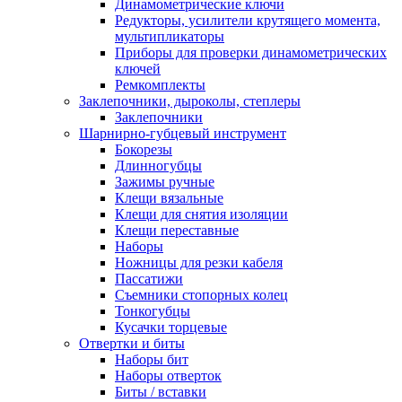
Динамометрические ключи
Редукторы, усилители крутящего момента,
мультипликаторы
Приборы для проверки динамометрических
ключей
Ремкомплекты
Заклепочники, дыроколы, степлеры
Заклепочники
Шарнирно-губцевый инструмент
Бокорезы
Длинногубцы
Зажимы ручные
Клещи вязальные
Клещи для снятия изоляции
Клещи переставные
Наборы
Ножницы для резки кабеля
Пассатижи
Съемники стопорных колец
Тонкогубцы
Кусачки торцевые
Отвертки и биты
Наборы бит
Наборы отверток
Биты / вставки