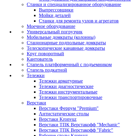
Станки и специализированное оборудование
Выпрессовщики
Мойки деталей
Станки для ремонта узлов и агрегатов
Моечное оборудование
Универсальный погрузчик
Мобильные домкраты (колонны)
Стационарные подпольные домкраты
Телескопические канавные домкраты
Круг поворотный
Кантователь
Стапель платформенный с подъемником
Стапель подкатной
Тележки
Тележки арматурные
Тележки диагностические
Тележки инструментальные
Тележки транспортировочные
Верстаки
Верстаки Феррум "Premium"
Антистатические столы
Верстаки Kronvuz
Верстаки ТПК Верстакофф "Mechanic"
Верстаки ТПК Верстакофф "Fabric"
Рабочие столы Kronvuz