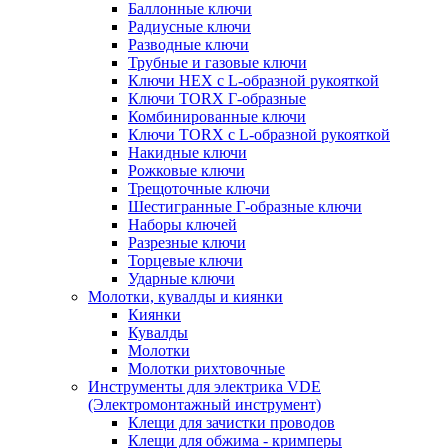
Баллонные ключи
Радиусные ключи
Разводные ключи
Трубные и газовые ключи
Ключи HEX с L-образной рукояткой
Ключи TORX Г-образные
Комбинированные ключи
Ключи TORX с L-образной рукояткой
Накидные ключи
Рожковые ключи
Трещоточные ключи
Шестигранные Г-образные ключи
Наборы ключей
Разрезные ключи
Торцевые ключи
Ударные ключи
Молотки, кувалды и киянки
Киянки
Кувалды
Молотки
Молотки рихтовочные
Инструменты для электрика VDE
(Электромонтажный инструмент)
Клещи для зачистки проводов
Клещи для обжима - кримперы