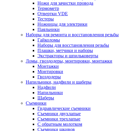
Ножи для зачистки провода
Термометр
Отвертки VDE
Тестеры
Ножницы для электрики
Паяльники
Наборы для ремонта и восстановления резьбы
Гайколомы
Наборы для восстановления резьбы
Плашки, метчики и наборы
Экстракторы и шпильковерты
Ломы, гвоздодеры, монтировки, монтажки
Монтажки
Монтировки
Гвоздодеры
Напильники, надфили и шаберы
Надфили
Напильники
Шаберы
Съемники
Гидравлические съемники
Съемники двухлапые
Съемники трехлапые
С обратным молотком
Съемники шкивов