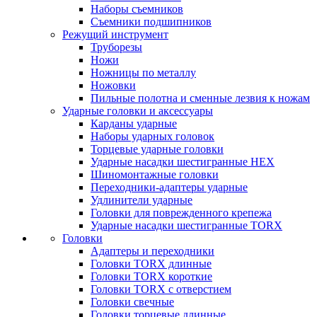
Наборы съемников
Съемники подшипников
Режущий инструмент
Труборезы
Ножи
Ножницы по металлу
Ножовки
Пильные полотна и сменные лезвия к ножам
Ударные головки и аксессуары
Карданы ударные
Наборы ударных головок
Торцевые ударные головки
Ударные насадки шестигранные HEX
Шиномонтажные головки
Переходники-адаптеры ударные
Удлинители ударные
Головки для поврежденного крепежа
Ударные насадки шестигранные TORX
Головки
Адаптеры и переходники
Головки TORX длинные
Головки TORX короткие
Головки TORX с отверстием
Головки свечные
Головки торцевые длинные