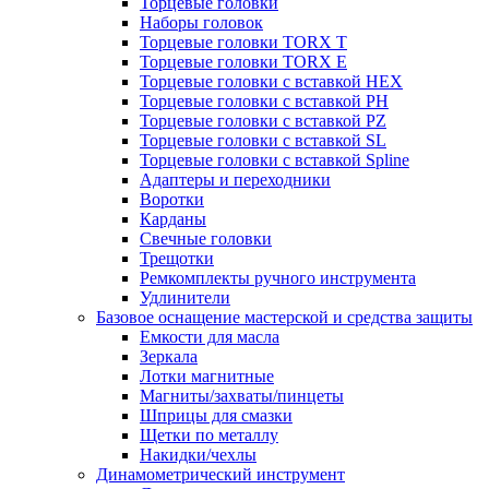
Торцевые головки
Наборы головок
Торцевые головки TORX T
Торцевые головки TORX Е
Торцевые головки с вставкой HEX
Торцевые головки с вставкой PH
Торцевые головки с вставкой PZ
Торцевые головки с вставкой SL
Торцевые головки с вставкой Spline
Адаптеры и переходники
Воротки
Карданы
Свечные головки
Трещотки
Ремкомплекты ручного инструмента
Удлинители
Базовое оснащение мастерской и средства защиты
Емкости для масла
Зеркала
Лотки магнитные
Магниты/захваты/пинцеты
Шприцы для смазки
Щетки по металлу
Накидки/чехлы
Динамометрический инструмент