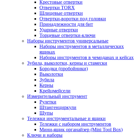
Крестовые отвертки
Отвертки TORX
Шлицевые отвертки
Отвертки-воротки под головки
Принадлежности для бит
Ударные отвертки
Торцевые отвертки-ключи
Наборы инструментов универсальные
Наборы инструментов в металлических
ящиках
Наборы инструментов в чемоданах и кейсах
Зубила, выколотки, керны и стамески
Бородки (пробойники)
Выколотки
Зубила
Керны
Крейцмейсели
Измерительный инструмент
Рулетки
Штангенциркули
Щупы
Тележки инструментальные и ящики
Тележки с набором инструментов
Мини-ящик органайзер (Mini Tool Box)
Ключи и наборы