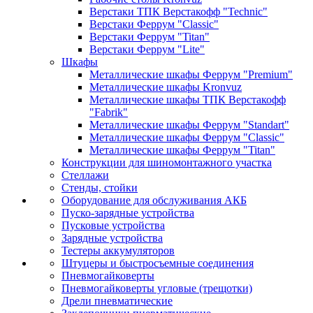
Верстаки ТПК Верстакофф "Technic"
Верстаки Феррум "Classic"
Верстаки Феррум "Titan"
Верстаки Феррум "Lite"
Шкафы
Металлические шкафы Феррум "Premium"
Металлические шкафы Kronvuz
Металлические шкафы ТПК Верстакофф
"Fabrik"
Металлические шкафы Феррум "Standart"
Металлические шкафы Феррум "Classic"
Металлические шкафы Феррум "Titan"
Конструкции для шиномонтажного участка
Стеллажи
Стенды, стойки
Оборудование для обслуживания АКБ
Пуско-зарядные устройства
Пусковые устройства
Зарядные устройства
Тестеры аккумуляторов
Штуцеры и быстросъемные соединения
Пневмогайковерты
Пневмогайковерты угловые (трещотки)
Дрели пневматические