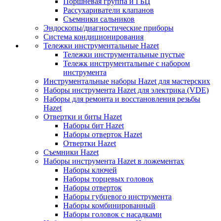
Поршневая группа и ГБЦ
Рассухариватели клапанов
Съемники сальников
Эндоскопы/диагностические приборы
Система кондиционирования
Тележки инструментальные Hazet
Тележки инструментальные пустые
Тележк инструментальные с набором
инструмента
Инструментальные наборы Hazet для мастерских
Наборы инструмента Hazet для электрика (VDE)
Наборы для ремонта и восстановления резьбы
Hazet
Отвертки и биты Hazet
Наборы бит Hazet
Наборы отверток Hazet
Отвертки Hazet
Съемники Hazet
Наборы инструмента Hazet в ложементах
Наборы ключей
Наборы торцевых головок
Наборы отверток
Наборы губцевого инструмента
Наборы комбинированный
Наборы головок с насадками