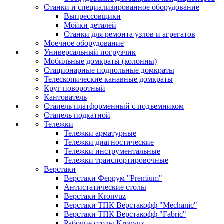
Станки и специализированное оборудование
Выпрессовщики
Мойки деталей
Станки для ремонта узлов и агрегатов
Моечное оборудование
Универсальный погрузчик
Мобильные домкраты (колонны)
Стационарные подпольные домкраты
Телескопические канавные домкраты
Круг поворотный
Кантователь
Стапель платформенный с подъемником
Стапель подкатной
Тележки
Тележки арматурные
Тележки диагностические
Тележки инструментальные
Тележки транспортировочные
Верстаки
Верстаки Феррум "Premium"
Антистатические столы
Верстаки Kronvuz
Верстаки ТПК Верстакофф "Mechanic"
Верстаки ТПК Верстакофф "Fabric"
Рабочие столы Kronvuz