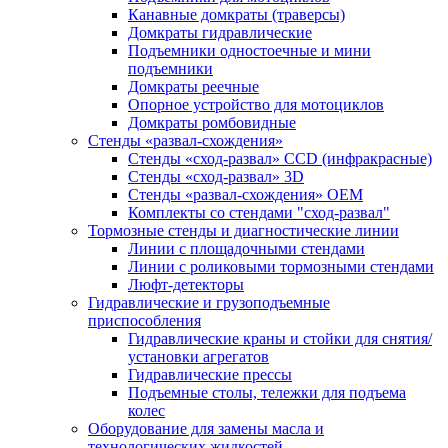
Канавные домкраты (траверсы)
Домкраты гидравлические
Подъемники одностоечные и мини
подъемники
Домкраты реечные
Опорное устройство для мотоциклов
Домкраты ромбовидные
Стенды «развал-схождения»
Стенды «сход-развал» CCD (инфракрасные)
Стенды «сход-развал» 3D
Стенды «развал-схождения» ОЕМ
Комплекты со стендами "сход-развал"
Тормозные стенды и диагностические линии
Линии с площадочными стендами
Линии с роликовыми тормозными стендами
Люфт-детекторы
Гидравлические и грузоподъемные
приспособления
Гидравлические краны и стойки для снятия/
установки агрегатов
Гидравлические прессы
Подъемные столы, тележки для подъема
колес
Оборудование для замены масла и
технологических жидкостей