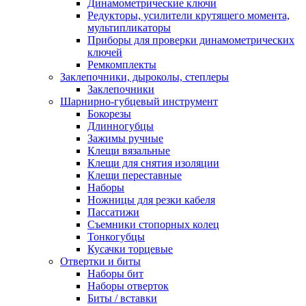
Динамометрические ключи
Редукторы, усилители крутящего момента,
мультипликаторы
Приборы для проверки динамометрических
ключей
Ремкомплекты
Заклепочники, дыроколы, степлеры
Заклепочники
Шарнирно-губцевый инструмент
Бокорезы
Длинногубцы
Зажимы ручные
Клещи вязальные
Клещи для снятия изоляции
Клещи переставные
Наборы
Ножницы для резки кабеля
Пассатижи
Съемники стопорных колец
Тонкогубцы
Кусачки торцевые
Отвертки и биты
Наборы бит
Наборы отверток
Биты / вставки