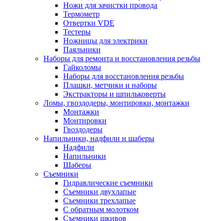
Ножи для зачистки провода
Термометр
Отвертки VDE
Тестеры
Ножницы для электрики
Паяльники
Наборы для ремонта и восстановления резьбы
Гайколомы
Наборы для восстановления резьбы
Плашки, метчики и наборы
Экстракторы и шпильковерты
Ломы, гвоздодеры, монтировки, монтажки
Монтажки
Монтировки
Гвоздодеры
Напильники, надфили и шаберы
Надфили
Напильники
Шаберы
Съемники
Гидравлические съемники
Съемники двухлапые
Съемники трехлапые
С обратным молотком
Съемники шкивов