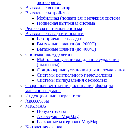
автосервиса
Вытяжные вентиляторы
Вытяжные устройства
Мобильная (подкатная) вытяжная система
Подвесная вытяжная система
Рельсовая вытяжная система
Вытяжные насадки и шланги
Газоприемные насадки
Вытяжные шланги (до 200°C)
Вытяжные шланги (до 400°C)
Системы пылеудаления
Мобильные установки для пылеудаления
(пылесосы)
Стационарные установки для пылеудаления
Системы центрального пылеудаления
Системы пылеудаления с консолью
Сварочная вентиляция, аспирация, фильтры
масляного тумана
Индукционные нагреватели
Аксессуары
MIG/MAG
Полуавтоматы
Аксессуары Mig/Mag
Расходные материалы Mig/Mag
Контактная сварка