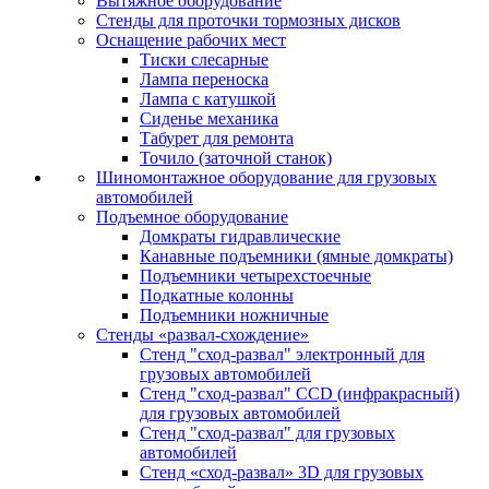
Вытяжное оборудование
Стенды для проточки тормозных дисков
Оснащение рабочих мест
Тиски слесарные
Лампа переноска
Лампа с катушкой
Сиденье механика
Табурет для ремонта
Точило (заточной станок)
Шиномонтажное оборудование для грузовых
автомобилей
Подъемное оборудование
Домкраты гидравлические
Канавные подъемники (ямные домкраты)
Подъемники четырехстоечные
Подкатные колонны
Подъемники ножничные
Стенды «развал-схождение»
Стенд "сход-развал" электронный для
грузовых автомобилей
Стенд "сход-развал" CCD (инфракрасный)
для грузовых автомобилей
Стенд "сход-развал" для грузовых
автомобилей
Стенд «сход-развал» 3D для грузовых