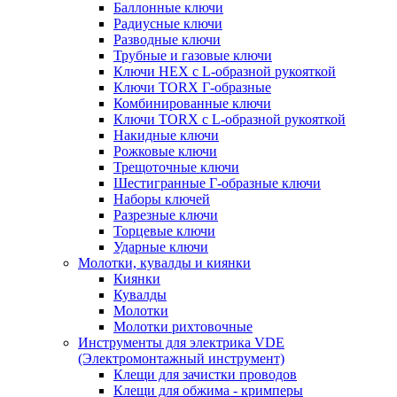
Баллонные ключи
Радиусные ключи
Разводные ключи
Трубные и газовые ключи
Ключи HEX с L-образной рукояткой
Ключи TORX Г-образные
Комбинированные ключи
Ключи TORX с L-образной рукояткой
Накидные ключи
Рожковые ключи
Трещоточные ключи
Шестигранные Г-образные ключи
Наборы ключей
Разрезные ключи
Торцевые ключи
Ударные ключи
Молотки, кувалды и киянки
Киянки
Кувалды
Молотки
Молотки рихтовочные
Инструменты для электрика VDE
(Электромонтажный инструмент)
Клещи для зачистки проводов
Клещи для обжима - кримперы