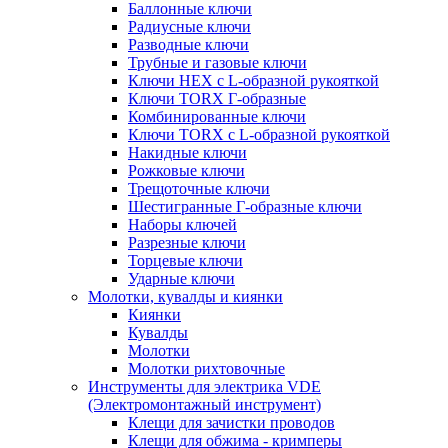
Баллонные ключи
Радиусные ключи
Разводные ключи
Трубные и газовые ключи
Ключи HEX с L-образной рукояткой
Ключи TORX Г-образные
Комбинированные ключи
Ключи TORX с L-образной рукояткой
Накидные ключи
Рожковые ключи
Трещоточные ключи
Шестигранные Г-образные ключи
Наборы ключей
Разрезные ключи
Торцевые ключи
Ударные ключи
Молотки, кувалды и киянки
Киянки
Кувалды
Молотки
Молотки рихтовочные
Инструменты для электрика VDE
(Электромонтажный инструмент)
Клещи для зачистки проводов
Клещи для обжима - кримперы