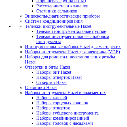
Поршневая группа и ГБЦ
Рассухариватели клапанов
Съемники сальников
Эндоскопы/диагностические приборы
Система кондиционирования
Тележки инструментальные Hazet
Тележки инструментальные пустые
Тележк инструментальные с набором
инструмента
Инструментальные наборы Hazet для мастерских
Наборы инструмента Hazet для электрика (VDE)
Наборы для ремонта и восстановления резьбы
Hazet
Отвертки и биты Hazet
Наборы бит Hazet
Наборы отверток Hazet
Отвертки Hazet
Съемники Hazet
Наборы инструмента Hazet в ложементах
Наборы ключей
Наборы торцевых головок
Наборы отверток
Наборы губцевого инструмента
Наборы комбинированный
Наборы головок с насадками