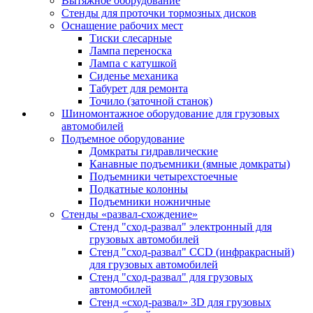
Вытяжное оборудование
Стенды для проточки тормозных дисков
Оснащение рабочих мест
Тиски слесарные
Лампа переноска
Лампа с катушкой
Сиденье механика
Табурет для ремонта
Точило (заточной станок)
Шиномонтажное оборудование для грузовых
автомобилей
Подъемное оборудование
Домкраты гидравлические
Канавные подъемники (ямные домкраты)
Подъемники четырехстоечные
Подкатные колонны
Подъемники ножничные
Стенды «развал-схождение»
Стенд "сход-развал" электронный для
грузовых автомобилей
Стенд "сход-развал" CCD (инфракрасный)
для грузовых автомобилей
Стенд "сход-развал" для грузовых
автомобилей
Стенд «сход-развал» 3D для грузовых