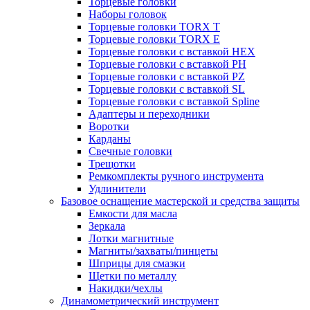
Торцевые головки
Наборы головок
Торцевые головки TORX T
Торцевые головки TORX Е
Торцевые головки с вставкой HEX
Торцевые головки с вставкой PH
Торцевые головки с вставкой PZ
Торцевые головки с вставкой SL
Торцевые головки с вставкой Spline
Адаптеры и переходники
Воротки
Карданы
Свечные головки
Трещотки
Ремкомплекты ручного инструмента
Удлинители
Базовое оснащение мастерской и средства защиты
Емкости для масла
Зеркала
Лотки магнитные
Магниты/захваты/пинцеты
Шприцы для смазки
Щетки по металлу
Накидки/чехлы
Динамометрический инструмент