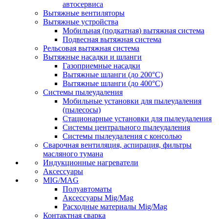
автосервиса
Вытяжные вентиляторы
Вытяжные устройства
Мобильная (подкатная) вытяжная система
Подвесная вытяжная система
Рельсовая вытяжная система
Вытяжные насадки и шланги
Газоприемные насадки
Вытяжные шланги (до 200°C)
Вытяжные шланги (до 400°C)
Системы пылеудаления
Мобильные установки для пылеудаления
(пылесосы)
Стационарные установки для пылеудаления
Системы центрального пылеудаления
Системы пылеудаления с консолью
Сварочная вентиляция, аспирация, фильтры
масляного тумана
Индукционные нагреватели
Аксессуары
MIG/MAG
Полуавтоматы
Аксессуары Mig/Mag
Расходные материалы Mig/Mag
Контактная сварка