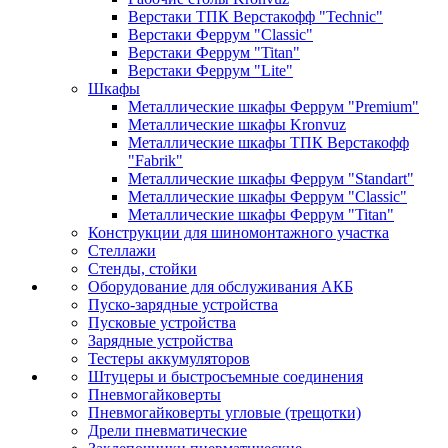
Верстаки ТПК Верстакофф "Technic"
Верстаки Феррум "Classic"
Верстаки Феррум "Titan"
Верстаки Феррум "Lite"
Шкафы
Металлические шкафы Феррум "Premium"
Металлические шкафы Kronvuz
Металлические шкафы ТПК Верстакофф
"Fabrik"
Металлические шкафы Феррум "Standart"
Металлические шкафы Феррум "Classic"
Металлические шкафы Феррум "Titan"
Конструкции для шиномонтажного участка
Стеллажи
Стенды, стойки
Оборудование для обслуживания АКБ
Пуско-зарядные устройства
Пусковые устройства
Зарядные устройства
Тестеры аккумуляторов
Штуцеры и быстросъемные соединения
Пневмогайковерты
Пневмогайковерты угловые (трещотки)
Дрели пневматические