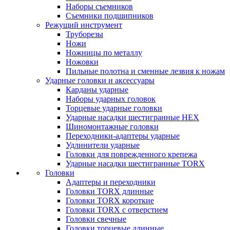
Наборы съемников
Съемники подшипников
Режущий инструмент
Труборезы
Ножи
Ножницы по металлу
Ножовки
Пильные полотна и сменные лезвия к ножам
Ударные головки и аксессуары
Карданы ударные
Наборы ударных головок
Торцевые ударные головки
Ударные насадки шестигранные HEX
Шиномонтажные головки
Переходники-адаптеры ударные
Удлинители ударные
Головки для поврежденного крепежа
Ударные насадки шестигранные TORX
Головки
Адаптеры и переходники
Головки TORX длинные
Головки TORX короткие
Головки TORX с отверстием
Головки свечные
Головки торцевые длинные