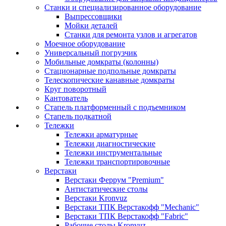
Станки и специализированное оборудование
Выпрессовщики
Мойки деталей
Станки для ремонта узлов и агрегатов
Моечное оборудование
Универсальный погрузчик
Мобильные домкраты (колонны)
Стационарные подпольные домкраты
Телескопические канавные домкраты
Круг поворотный
Кантователь
Стапель платформенный с подъемником
Стапель подкатной
Тележки
Тележки арматурные
Тележки диагностические
Тележки инструментальные
Тележки транспортировочные
Верстаки
Верстаки Феррум "Premium"
Антистатические столы
Верстаки Kronvuz
Верстаки ТПК Верстакофф "Mechanic"
Верстаки ТПК Верстакофф "Fabric"
Рабочие столы Kronvuz