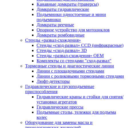
Канавные домкраты (траверсы)
Домкраты гидравлические
Подъемники одностоечные и мини
подъемники
Домкраты реечные
Опорное устройство для мотоциклов
Домкраты ромбовидные
Стенды «развал-схождения»
Стенды «сход-развал» CCD (инфракрасные)
Стенды «сход-развал» 3D
Стенды «развал-схождения» ОЕМ
Комплекты со стендами "сход-развал"
Тормозные стенды и диагностические линии
Линии с площадочными стендами
Линии с роликовыми тормозными стендами
Люфт-детекторы
Гидравлические и грузоподъемные
приспособления
Гидравлические краны и стойки для снятия/
установки агрегатов
Гидравлические прессы
Подъемные столы, тележки для подъема
колес
Оборудование для замены масла и
технологических жидкостей