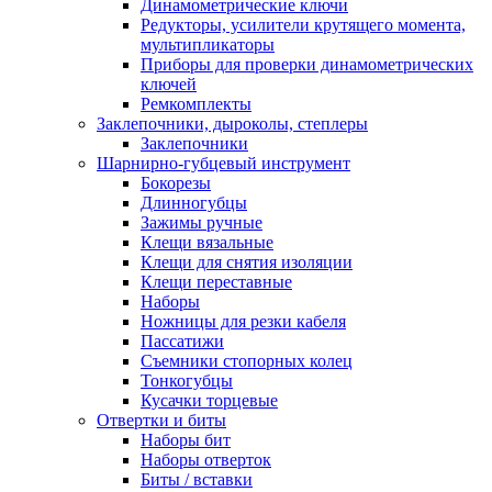
Динамометрические ключи
Редукторы, усилители крутящего момента,
мультипликаторы
Приборы для проверки динамометрических
ключей
Ремкомплекты
Заклепочники, дыроколы, степлеры
Заклепочники
Шарнирно-губцевый инструмент
Бокорезы
Длинногубцы
Зажимы ручные
Клещи вязальные
Клещи для снятия изоляции
Клещи переставные
Наборы
Ножницы для резки кабеля
Пассатижи
Съемники стопорных колец
Тонкогубцы
Кусачки торцевые
Отвертки и биты
Наборы бит
Наборы отверток
Биты / вставки