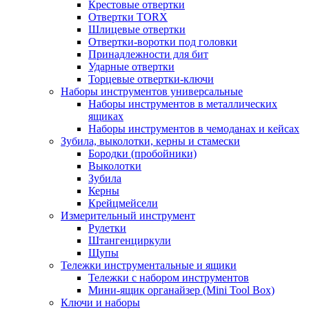
Крестовые отвертки
Отвертки TORX
Шлицевые отвертки
Отвертки-воротки под головки
Принадлежности для бит
Ударные отвертки
Торцевые отвертки-ключи
Наборы инструментов универсальные
Наборы инструментов в металлических
ящиках
Наборы инструментов в чемоданах и кейсах
Зубила, выколотки, керны и стамески
Бородки (пробойники)
Выколотки
Зубила
Керны
Крейцмейсели
Измерительный инструмент
Рулетки
Штангенциркули
Щупы
Тележки инструментальные и ящики
Тележки с набором инструментов
Мини-ящик органайзер (Mini Tool Box)
Ключи и наборы