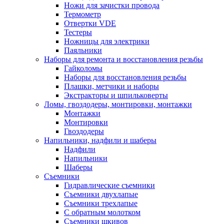
Ножи для зачистки провода
Термометр
Отвертки VDE
Тестеры
Ножницы для электрики
Паяльники
Наборы для ремонта и восстановления резьбы
Гайколомы
Наборы для восстановления резьбы
Плашки, метчики и наборы
Экстракторы и шпильковерты
Ломы, гвоздодеры, монтировки, монтажки
Монтажки
Монтировки
Гвоздодеры
Напильники, надфили и шаберы
Надфили
Напильники
Шаберы
Съемники
Гидравлические съемники
Съемники двухлапые
Съемники трехлапые
С обратным молотком
Съемники шкивов