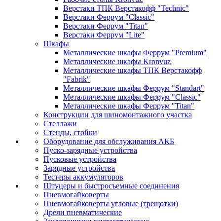
Верстаки ТПК Верстакофф "Technic"
Верстаки Феррум "Classic"
Верстаки Феррум "Titan"
Верстаки Феррум "Lite"
Шкафы
Металлические шкафы Феррум "Premium"
Металлические шкафы Kronvuz
Металлические шкафы ТПК Верстакофф
"Fabrik"
Металлические шкафы Феррум "Standart"
Металлические шкафы Феррум "Classic"
Металлические шкафы Феррум "Titan"
Конструкции для шиномонтажного участка
Стеллажи
Стенды, стойки
Оборудование для обслуживания АКБ
Пуско-зарядные устройства
Пусковые устройства
Зарядные устройства
Тестеры аккумуляторов
Штуцеры и быстросъемные соединения
Пневмогайковерты
Пневмогайковерты угловые (трещотки)
Дрели пневматические