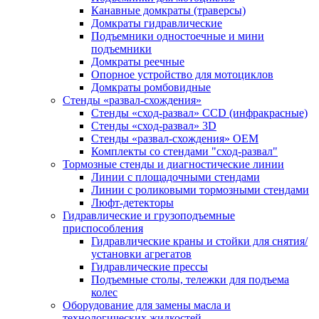
Канавные домкраты (траверсы)
Домкраты гидравлические
Подъемники одностоечные и мини
подъемники
Домкраты реечные
Опорное устройство для мотоциклов
Домкраты ромбовидные
Стенды «развал-схождения»
Стенды «сход-развал» CCD (инфракрасные)
Стенды «сход-развал» 3D
Стенды «развал-схождения» ОЕМ
Комплекты со стендами "сход-развал"
Тормозные стенды и диагностические линии
Линии с площадочными стендами
Линии с роликовыми тормозными стендами
Люфт-детекторы
Гидравлические и грузоподъемные
приспособления
Гидравлические краны и стойки для снятия/
установки агрегатов
Гидравлические прессы
Подъемные столы, тележки для подъема
колес
Оборудование для замены масла и
технологических жидкостей