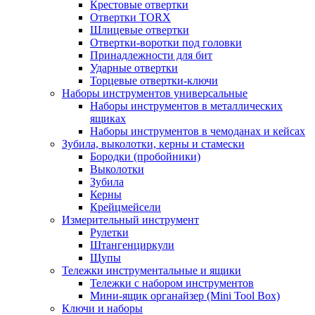
Крестовые отвертки
Отвертки TORX
Шлицевые отвертки
Отвертки-воротки под головки
Принадлежности для бит
Ударные отвертки
Торцевые отвертки-ключи
Наборы инструментов универсальные
Наборы инструментов в металлических
ящиках
Наборы инструментов в чемоданах и кейсах
Зубила, выколотки, керны и стамески
Бородки (пробойники)
Выколотки
Зубила
Керны
Крейцмейсели
Измерительный инструмент
Рулетки
Штангенциркули
Щупы
Тележки инструментальные и ящики
Тележки с набором инструментов
Мини-ящик органайзер (Mini Tool Box)
Ключи и наборы