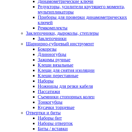
Динамометрические ключи
Редукторы, усилители крутящего момента,
мультипликаторы
Приборы для проверки динамометрических
ключей
Ремкомплекты
Заклепочники, дыроколы, степлеры
Заклепочники
Шарнирно-губцевый инструмент
Бокорезы
Длинногубцы
Зажимы ручные
Клещи вязальные
Клещи для снятия изоляции
Клещи переставные
Наборы
Ножницы для резки кабеля
Пассатижи
Съемники стопорных колец
Тонкогубцы
Кусачки торцевые
Отвертки и биты
Наборы бит
Наборы отверток
Биты / вставки