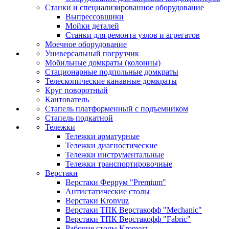
Станки и специализированное оборудование
Выпрессовщики
Мойки деталей
Станки для ремонта узлов и агрегатов
Моечное оборудование
Универсальный погрузчик
Мобильные домкраты (колонны)
Стационарные подпольные домкраты
Телескопические канавные домкраты
Круг поворотный
Кантователь
Стапель платформенный с подъемником
Стапель подкатной
Тележки
Тележки арматурные
Тележки диагностические
Тележки инструментальные
Тележки транспортировочные
Верстаки
Верстаки Феррум "Premium"
Антистатические столы
Верстаки Kronvuz
Верстаки ТПК Верстакофф "Mechanic"
Верстаки ТПК Верстакофф "Fabric"
Рабочие столы Kronvuz