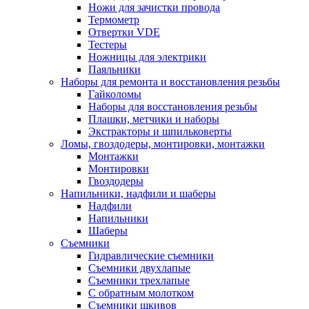
Ножи для зачистки провода
Термометр
Отвертки VDE
Тестеры
Ножницы для электрики
Паяльники
Наборы для ремонта и восстановления резьбы
Гайколомы
Наборы для восстановления резьбы
Плашки, метчики и наборы
Экстракторы и шпильковерты
Ломы, гвоздодеры, монтировки, монтажки
Монтажки
Монтировки
Гвоздодеры
Напильники, надфили и шаберы
Надфили
Напильники
Шаберы
Съемники
Гидравлические съемники
Съемники двухлапые
Съемники трехлапые
С обратным молотком
Съемники шкивов