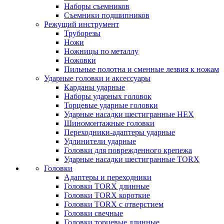
Наборы съемников
Съемники подшипников
Режущий инструмент
Труборезы
Ножи
Ножницы по металлу
Ножовки
Пильные полотна и сменные лезвия к ножам
Ударные головки и аксессуары
Карданы ударные
Наборы ударных головок
Торцевые ударные головки
Ударные насадки шестигранные HEX
Шиномонтажные головки
Переходники-адаптеры ударные
Удлинители ударные
Головки для поврежденного крепежа
Ударные насадки шестигранные TORX
Головки
Адаптеры и переходники
Головки TORX длинные
Головки TORX короткие
Головки TORX с отверстием
Головки свечные
Головки торцевые длинные