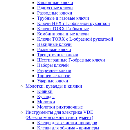
Баллонные ключи
Радиусные ключи
Разводные ключи
Трубные и газовые ключи
Ключи HEX с L-образной рукояткой
Ключи TORX Г-образные
Комбинированные ключи
Ключи TORX с L-образной рукояткой
Накидные ключи
Рожковые ключи
Трещоточные ключи
Шестигранные Г-образные ключи
Наборы ключей
Разрезные ключи
Торцевые ключи
Ударные ключи
Молотки, кувалды и киянки
Киянки
Кувалды
Молотки
Молотки рихтовочные
Инструменты для электрика VDE
(Электромонтажный инструмент)
Клещи для зачистки проводов
Клещи для обжима - кримперы