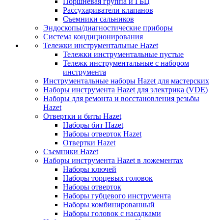
Поршневая группа и ГБЦ
Рассухариватели клапанов
Съемники сальников
Эндоскопы/диагностические приборы
Система кондиционирования
Тележки инструментальные Hazet
Тележки инструментальные пустые
Тележк инструментальные с набором
инструмента
Инструментальные наборы Hazet для мастерских
Наборы инструмента Hazet для электрика (VDE)
Наборы для ремонта и восстановления резьбы
Hazet
Отвертки и биты Hazet
Наборы бит Hazet
Наборы отверток Hazet
Отвертки Hazet
Съемники Hazet
Наборы инструмента Hazet в ложементах
Наборы ключей
Наборы торцевых головок
Наборы отверток
Наборы губцевого инструмента
Наборы комбинированный
Наборы головок с насадками