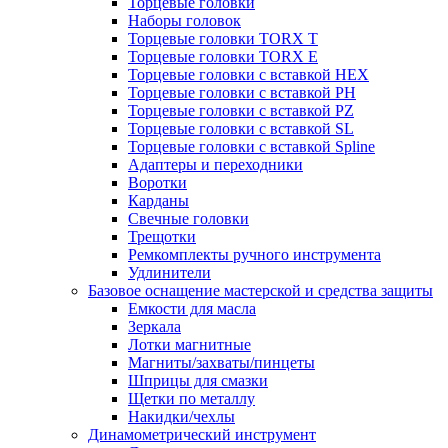
Торцевые головки
Наборы головок
Торцевые головки TORX T
Торцевые головки TORX Е
Торцевые головки с вставкой HEX
Торцевые головки с вставкой PH
Торцевые головки с вставкой PZ
Торцевые головки с вставкой SL
Торцевые головки с вставкой Spline
Адаптеры и переходники
Воротки
Карданы
Свечные головки
Трещотки
Ремкомплекты ручного инструмента
Удлинители
Базовое оснащение мастерской и средства защиты
Емкости для масла
Зеркала
Лотки магнитные
Магниты/захваты/пинцеты
Шприцы для смазки
Щетки по металлу
Накидки/чехлы
Динамометрический инструмент