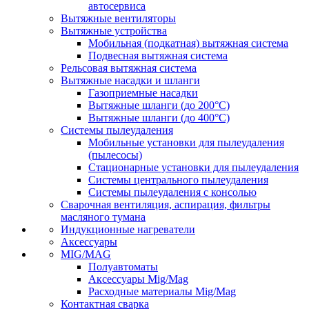
автосервиса
Вытяжные вентиляторы
Вытяжные устройства
Мобильная (подкатная) вытяжная система
Подвесная вытяжная система
Рельсовая вытяжная система
Вытяжные насадки и шланги
Газоприемные насадки
Вытяжные шланги (до 200°C)
Вытяжные шланги (до 400°C)
Системы пылеудаления
Мобильные установки для пылеудаления
(пылесосы)
Стационарные установки для пылеудаления
Системы центрального пылеудаления
Системы пылеудаления с консолью
Сварочная вентиляция, аспирация, фильтры
масляного тумана
Индукционные нагреватели
Аксессуары
MIG/MAG
Полуавтоматы
Аксессуары Mig/Mag
Расходные материалы Mig/Mag
Контактная сварка