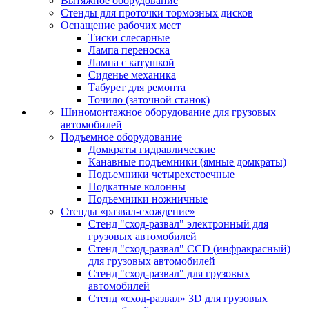
Вытяжное оборудование
Стенды для проточки тормозных дисков
Оснащение рабочих мест
Тиски слесарные
Лампа переноска
Лампа с катушкой
Сиденье механика
Табурет для ремонта
Точило (заточной станок)
Шиномонтажное оборудование для грузовых
автомобилей
Подъемное оборудование
Домкраты гидравлические
Канавные подъемники (ямные домкраты)
Подъемники четырехстоечные
Подкатные колонны
Подъемники ножничные
Стенды «развал-схождение»
Стенд "сход-развал" электронный для
грузовых автомобилей
Стенд "сход-развал" CCD (инфракрасный)
для грузовых автомобилей
Стенд "сход-развал" для грузовых
автомобилей
Стенд «сход-развал» 3D для грузовых