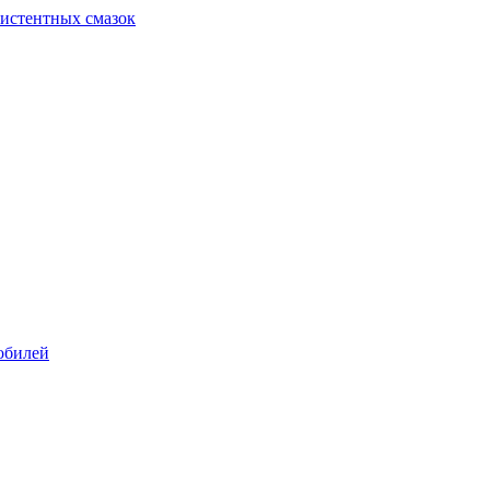
систентных смазок
обилей