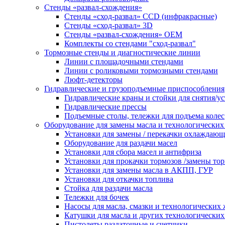
Стенды «развал-схождения»
Стенды «сход-развал» CCD (инфракрасные)
Стенды «сход-развал» 3D
Стенды «развал-схождения» ОЕМ
Комплекты со стендами "сход-развал"
Тормозные стенды и диагностические линии
Линии с площадочными стендами
Линии с роликовыми тормозными стендами
Люфт-детекторы
Гидравлические и грузоподъемные приспособления
Гидравлические краны и стойки для снятия/ус
Гидравлические прессы
Подъемные столы, тележки для подъема колес
Оборудование для замены масла и технологических
Установки для замены / перекачки охлаждаю
Оборудование для раздачи масел
Установки для сбора масел и антифриза
Установки для прокачки тормозов /замены то
Установки для замены масла в АКПП, ГУР
Установки для откачки топлива
Стойка для раздачи масла
Тележки для бочек
Насосы для масла, смазки и технологических
Катушки для масла и других технологических
Пистолеты раздаточные и счетчики