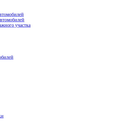
втомобилей
автомобилей
ажного участка
обилей
ки