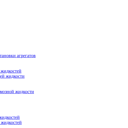
тановки агрегатов
 жидкостей
щей жидкости
рмозной жидкости
 жидкостей
 жидкостей