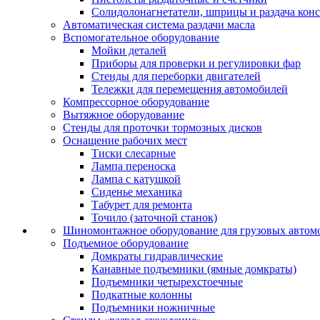
Солидолонагнетатели, шприцы и раздача кон
Автоматическая система раздачи масла
Вспомогательное оборудование
Мойки деталей
Приборы для проверки и регулировки фар
Стенды для переборки двигателей
Тележки для перемещения автомобилей
Компрессорное оборудование
Вытяжное оборудование
Стенды для проточки тормозных дисков
Оснащение рабочих мест
Тиски слесарные
Лампа переноска
Лампа с катушкой
Сиденье механика
Табурет для ремонта
Точило (заточной станок)
Шиномонтажное оборудование для грузовых автом
Подъемное оборудование
Домкраты гидравлические
Канавные подъемники (ямные домкраты)
Подъемники четырехстоечные
Подкатные колонны
Подъемники ножничные