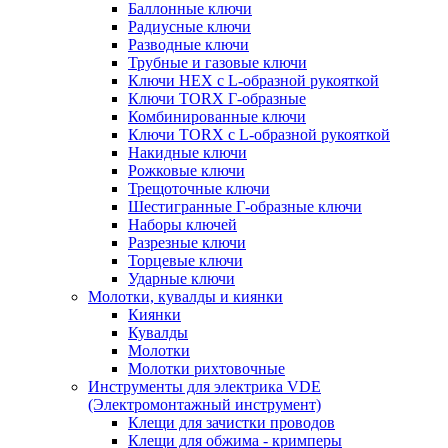
Баллонные ключи
Радиусные ключи
Разводные ключи
Трубные и газовые ключи
Ключи HEX с L-образной рукояткой
Ключи TORX Г-образные
Комбинированные ключи
Ключи TORX с L-образной рукояткой
Накидные ключи
Рожковые ключи
Трещоточные ключи
Шестигранные Г-образные ключи
Наборы ключей
Разрезные ключи
Торцевые ключи
Ударные ключи
Молотки, кувалды и киянки
Киянки
Кувалды
Молотки
Молотки рихтовочные
Инструменты для электрика VDE
(Электромонтажный инструмент)
Клещи для зачистки проводов
Клещи для обжима - кримперы