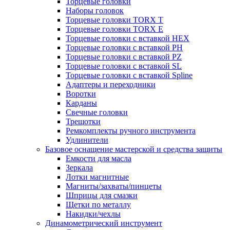
Торцевые головки
Наборы головок
Торцевые головки TORX T
Торцевые головки TORX Е
Торцевые головки с вставкой HEX
Торцевые головки с вставкой PH
Торцевые головки с вставкой PZ
Торцевые головки с вставкой SL
Торцевые головки с вставкой Spline
Адаптеры и переходники
Воротки
Карданы
Свечные головки
Трещотки
Ремкомплекты ручного инструмента
Удлинители
Базовое оснащение мастерской и средства защиты
Емкости для масла
Зеркала
Лотки магнитные
Магниты/захваты/пинцеты
Шприцы для смазки
Щетки по металлу
Накидки/чехлы
Динамометрический инструмент