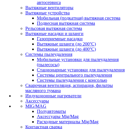
автосервиса
Вытяжные вентиляторы
Вытяжные устройства
Мобильная (подкатная) вытяжная система
Подвесная вытяжная система
Рельсовая вытяжная система
Вытяжные насадки и шланги
Газоприемные насадки
Вытяжные шланги (до 200°C)
Вытяжные шланги (до 400°C)
Системы пылеудаления
Мобильные установки для пылеудаления
(пылесосы)
Стационарные установки для пылеудаления
Системы центрального пылеудаления
Системы пылеудаления с консолью
Сварочная вентиляция, аспирация, фильтры
масляного тумана
Индукционные нагреватели
Аксессуары
MIG/MAG
Полуавтоматы
Аксессуары Mig/Mag
Расходные материалы Mig/Mag
Контактная сварка