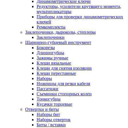
Динамометрические ключи
Редукторы, усилители крутящего момента,
мультипликаторы
Приборы для проверки динамометрических
ключей
Ремкомплекты
Заклепочники, дыроколы, степлеры
Заклепочники
Шарнирно-губцевый инструмент
Бокорезы
Длинногубцы
Зажимы ручные
Клещи вязальные
Клещи для снятия изоляции
Клещи переставные
Наборы
Ножницы для резки кабеля
Пассатижи
Съемники стопорных колец
Тонкогубцы
Кусачки торцевые
Отвертки и биты
Наборы бит
Наборы отверток
Биты / вставки