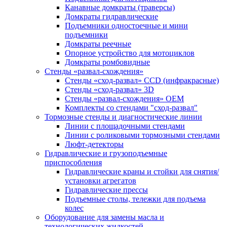
Канавные домкраты (траверсы)
Домкраты гидравлические
Подъемники одностоечные и мини
подъемники
Домкраты реечные
Опорное устройство для мотоциклов
Домкраты ромбовидные
Стенды «развал-схождения»
Стенды «сход-развал» CCD (инфракрасные)
Стенды «сход-развал» 3D
Стенды «развал-схождения» ОЕМ
Комплекты со стендами "сход-развал"
Тормозные стенды и диагностические линии
Линии с площадочными стендами
Линии с роликовыми тормозными стендами
Люфт-детекторы
Гидравлические и грузоподъемные
приспособления
Гидравлические краны и стойки для снятия/
установки агрегатов
Гидравлические прессы
Подъемные столы, тележки для подъема
колес
Оборудование для замены масла и
технологических жидкостей