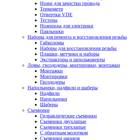
Ножи для зачистки провода
Термометр
Отвертки VDE
Тестеры
Ножницы для электрики
Паяльники
Наборы для ремонта и восстановления резьбы
Гайколомы
Наборы для восстановления резьбы
Плашки, метчики и наборы
Экстракторы и шпильковерты
Ломы, гвоздодеры, монтировки, монтажки
Монтажки
Монтировки
Гвоздодеры
Напильники, надфили и шаберы
Надфили
Напильники
Шаберы
Съемники
Гидравлические съемники
Съемники двухлапые
Съемники трехлапые
С обратным молотком
Съемники шкивов