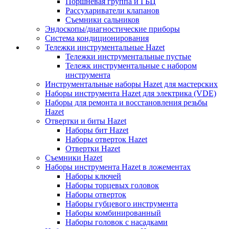
Поршневая группа и ГБЦ
Рассухариватели клапанов
Съемники сальников
Эндоскопы/диагностические приборы
Система кондиционирования
Тележки инструментальные Hazet
Тележки инструментальные пустые
Тележк инструментальные с набором
инструмента
Инструментальные наборы Hazet для мастерских
Наборы инструмента Hazet для электрика (VDE)
Наборы для ремонта и восстановления резьбы
Hazet
Отвертки и биты Hazet
Наборы бит Hazet
Наборы отверток Hazet
Отвертки Hazet
Съемники Hazet
Наборы инструмента Hazet в ложементах
Наборы ключей
Наборы торцевых головок
Наборы отверток
Наборы губцевого инструмента
Наборы комбинированный
Наборы головок с насадками