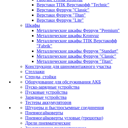
Верстаки ТПК Верстакофф "Technic"
Верстаки Феррум "Classic"
Верстаки Феррум "Titan"
Верстаки Феррум "Lite"
Шкафы
Металлические шкафы Феррум "Premium"
Металлические шкафы Kronvuz
Металлические шкафы ТПК Верстакофф
"Fabrik"
Металлические шкафы Феррум "Standart"
Металлические шкафы Феррум "Classic"
Металлические шкафы Феррум "Titan"
Конструкции для шиномонтажного участка
Стеллажи
Стенды, стойки
Оборудование для обслуживания АКБ
Пуско-зарядные устройства
Пусковые устройства
Зарядные устройства
Тестеры аккумуляторов
Штуцеры и быстросъемные соединения
Пневмогайковерты
Пневмогайковерты угловые (трещотки)
Дрели пневматические