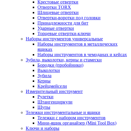
Крестовые отвертки
Отвертки TORX
Шлицевые отвертки
Отвертки-воротки под головки
Принадлежности для бит
Ударные отвертки
Торцевые отвертки-ключи
Наборы инструментов универсальные
Наборы инструментов в металлических
ящиках
Наборы инструментов в чемоданах и кейсах
Зубила, выколотки, керны и стамески
Бородки (пробойники)
Выколотки
Зубила
Керны
Крейцмейсели
Измерительный инструмент
Рулетки
Штангенциркули
Щупы
Тележки инструментальные и ящики
Тележки с набором инструментов
Мини-ящик органайзер (Mini Tool Box)
Ключи и наборы