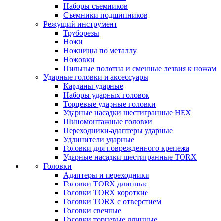
Наборы съемников
Съемники подшипников
Режущий инструмент
Труборезы
Ножи
Ножницы по металлу
Ножовки
Пильные полотна и сменные лезвия к ножам
Ударные головки и аксессуары
Карданы ударные
Наборы ударных головок
Торцевые ударные головки
Ударные насадки шестигранные HEX
Шиномонтажные головки
Переходники-адаптеры ударные
Удлинители ударные
Головки для поврежденного крепежа
Ударные насадки шестигранные TORX
Головки
Адаптеры и переходники
Головки TORX длинные
Головки TORX короткие
Головки TORX с отверстием
Головки свечные
Головки торцевые длинные