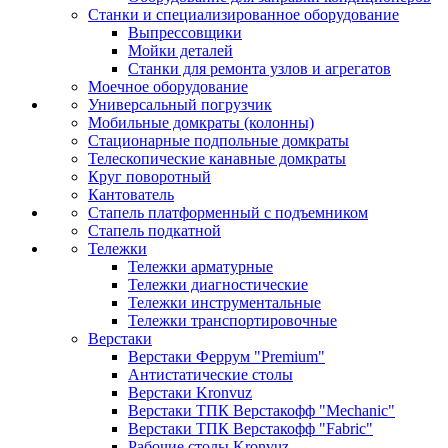
Станки и специализированное оборудование
Выпрессовщики
Мойки деталей
Станки для ремонта узлов и агрегатов
Моечное оборудование
Универсальный погрузчик
Мобильные домкраты (колонны)
Стационарные подпольные домкраты
Телескопические канавные домкраты
Круг поворотный
Кантователь
Стапель платформенный с подъемником
Стапель подкатной
Тележки
Тележки арматурные
Тележки диагностические
Тележки инструментальные
Тележки транспортировочные
Верстаки
Верстаки Феррум "Premium"
Антистатические столы
Верстаки Kronvuz
Верстаки ТПК Верстакофф "Mechanic"
Верстаки ТПК Верстакофф "Fabric"
Рабочие столы Kronvuz