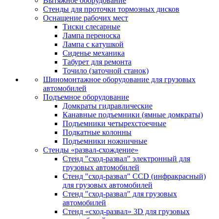
Вытяжное оборудование
Стенды для проточки тормозных дисков
Оснащение рабочих мест
Тиски слесарные
Лампа переноска
Лампа с катушкой
Сиденье механика
Табурет для ремонта
Точило (заточной станок)
Шиномонтажное оборудование для грузовых
автомобилей
Подъемное оборудование
Домкраты гидравлические
Канавные подъемники (ямные домкраты)
Подъемники четырехстоечные
Подкатные колонны
Подъемники ножничные
Стенды «развал-схождение»
Стенд "сход-развал" электронный для
грузовых автомобилей
Стенд "сход-развал" CCD (инфракрасный)
для грузовых автомобилей
Стенд "сход-развал" для грузовых
автомобилей
Стенд «сход-развал» 3D для грузовых