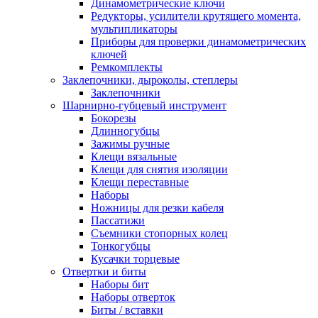
Динамометрические ключи
Редукторы, усилители крутящего момента,
мультипликаторы
Приборы для проверки динамометрических
ключей
Ремкомплекты
Заклепочники, дыроколы, степлеры
Заклепочники
Шарнирно-губцевый инструмент
Бокорезы
Длинногубцы
Зажимы ручные
Клещи вязальные
Клещи для снятия изоляции
Клещи переставные
Наборы
Ножницы для резки кабеля
Пассатижи
Съемники стопорных колец
Тонкогубцы
Кусачки торцевые
Отвертки и биты
Наборы бит
Наборы отверток
Биты / вставки