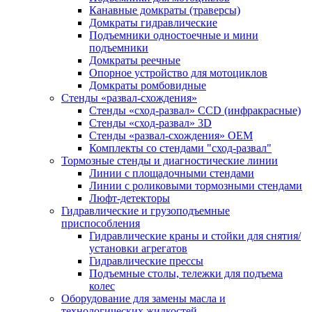
Канавные домкраты (траверсы)
Домкраты гидравлические
Подъемники одностоечные и мини
подъемники
Домкраты реечные
Опорное устройство для мотоциклов
Домкраты ромбовидные
Стенды «развал-схождения»
Стенды «сход-развал» CCD (инфракрасные)
Стенды «сход-развал» 3D
Стенды «развал-схождения» ОЕМ
Комплекты со стендами "сход-развал"
Тормозные стенды и диагностические линии
Линии с площадочными стендами
Линии с роликовыми тормозными стендами
Люфт-детекторы
Гидравлические и грузоподъемные
приспособления
Гидравлические краны и стойки для снятия/
установки агрегатов
Гидравлические прессы
Подъемные столы, тележки для подъема
колес
Оборудование для замены масла и
технологических жидкостей