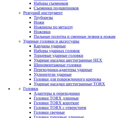
Наборы съемников
Съемники подшипников
Режущий инструмент
Труборезы
Ножи
Ножницы по металлу
Ножовки
Пильные полотна и сменные лезвия к ножам
Ударные головки и аксессуары
Карданы ударные
Наборы ударных головок
Торцевые ударные головки
Ударные насадки шестигранные HEX
Шиномонтажные головки
Переходники-адаптеры ударные
Удлинители ударные
Головки для поврежденного крепежа
Ударные насадки шестигранные TORX
Головки
Адаптеры и переходники
Головки TORX длинные
Головки TORX короткие
Головки TORX с отверстием
Головки свечные
Головки торцевые длинные