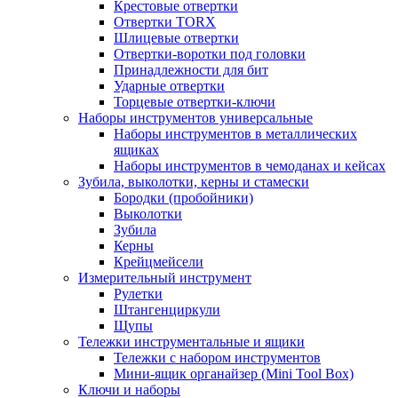
Крестовые отвертки
Отвертки TORX
Шлицевые отвертки
Отвертки-воротки под головки
Принадлежности для бит
Ударные отвертки
Торцевые отвертки-ключи
Наборы инструментов универсальные
Наборы инструментов в металлических
ящиках
Наборы инструментов в чемоданах и кейсах
Зубила, выколотки, керны и стамески
Бородки (пробойники)
Выколотки
Зубила
Керны
Крейцмейсели
Измерительный инструмент
Рулетки
Штангенциркули
Щупы
Тележки инструментальные и ящики
Тележки с набором инструментов
Мини-ящик органайзер (Mini Tool Box)
Ключи и наборы