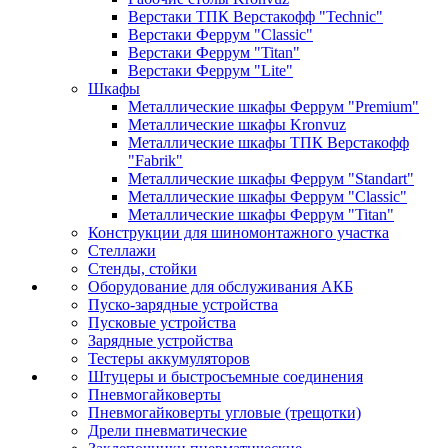
Верстаки ТПК Верстакофф "Technic"
Верстаки Феррум "Classic"
Верстаки Феррум "Titan"
Верстаки Феррум "Lite"
Шкафы
Металлические шкафы Феррум "Premium"
Металлические шкафы Kronvuz
Металлические шкафы ТПК Верстакофф
"Fabrik"
Металлические шкафы Феррум "Standart"
Металлические шкафы Феррум "Classic"
Металлические шкафы Феррум "Titan"
Конструкции для шиномонтажного участка
Стеллажи
Стенды, стойки
Оборудование для обслуживания АКБ
Пуско-зарядные устройства
Пусковые устройства
Зарядные устройства
Тестеры аккумуляторов
Штуцеры и быстросъемные соединения
Пневмогайковерты
Пневмогайковерты угловые (трещотки)
Дрели пневматические