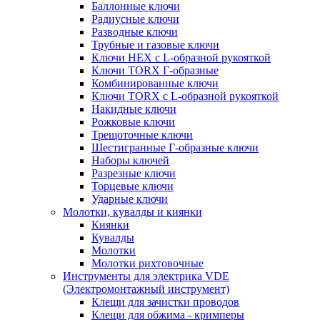
Баллонные ключи
Радиусные ключи
Разводные ключи
Трубные и газовые ключи
Ключи HEX с L-образной рукояткой
Ключи TORX Г-образные
Комбинированные ключи
Ключи TORX с L-образной рукояткой
Накидные ключи
Рожковые ключи
Трещоточные ключи
Шестигранные Г-образные ключи
Наборы ключей
Разрезные ключи
Торцевые ключи
Ударные ключи
Молотки, кувалды и киянки
Киянки
Кувалды
Молотки
Молотки рихтовочные
Инструменты для электрика VDE
(Электромонтажный инструмент)
Клещи для зачистки проводов
Клещи для обжима - кримперы