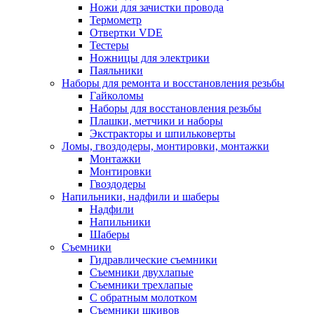
Ножи для зачистки провода
Термометр
Отвертки VDE
Тестеры
Ножницы для электрики
Паяльники
Наборы для ремонта и восстановления резьбы
Гайколомы
Наборы для восстановления резьбы
Плашки, метчики и наборы
Экстракторы и шпильковерты
Ломы, гвоздодеры, монтировки, монтажки
Монтажки
Монтировки
Гвоздодеры
Напильники, надфили и шаберы
Надфили
Напильники
Шаберы
Съемники
Гидравлические съемники
Съемники двухлапые
Съемники трехлапые
С обратным молотком
Съемники шкивов