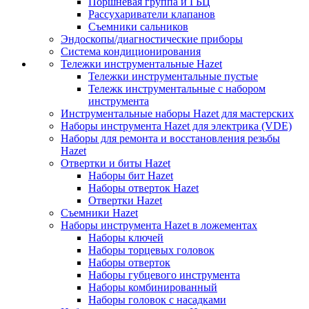
Поршневая группа и ГБЦ
Рассухариватели клапанов
Съемники сальников
Эндоскопы/диагностические приборы
Система кондиционирования
Тележки инструментальные Hazet
Тележки инструментальные пустые
Тележк инструментальные с набором
инструмента
Инструментальные наборы Hazet для мастерских
Наборы инструмента Hazet для электрика (VDE)
Наборы для ремонта и восстановления резьбы
Hazet
Отвертки и биты Hazet
Наборы бит Hazet
Наборы отверток Hazet
Отвертки Hazet
Съемники Hazet
Наборы инструмента Hazet в ложементах
Наборы ключей
Наборы торцевых головок
Наборы отверток
Наборы губцевого инструмента
Наборы комбинированный
Наборы головок с насадками