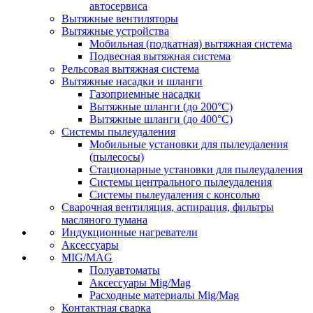
автосервиса
Вытяжные вентиляторы
Вытяжные устройства
Мобильная (подкатная) вытяжная система
Подвесная вытяжная система
Рельсовая вытяжная система
Вытяжные насадки и шланги
Газоприемные насадки
Вытяжные шланги (до 200°C)
Вытяжные шланги (до 400°C)
Системы пылеудаления
Мобильные установки для пылеудаления
(пылесосы)
Стационарные установки для пылеудаления
Системы центрального пылеудаления
Системы пылеудаления с консолью
Сварочная вентиляция, аспирация, фильтры
масляного тумана
Индукционные нагреватели
Аксессуары
MIG/MAG
Полуавтоматы
Аксессуары Mig/Mag
Расходные материалы Mig/Mag
Контактная сварка