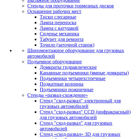
Вытяжное оборудование
Стенды для проточки тормозных дисков
Оснащение рабочих мест
Тиски слесарные
Лампа переноска
Лампа с катушкой
Сиденье механика
Табурет для ремонта
Точило (заточной станок)
Шиномонтажное оборудование для грузовых
автомобилей
Подъемное оборудование
Домкраты гидравлические
Канавные подъемники (ямные домкраты)
Подъемники четырехстоечные
Подкатные колонны
Подъемники ножничные
Стенды «развал-схождение»
Стенд "сход-развал" электронный для
грузовых автомобилей
Стенд "сход-развал" CCD (инфракрасный)
для грузовых автомобилей
Стенд "сход-развал" для грузовых
автомобилей
Стенд «сход-развал» 3D для грузовых