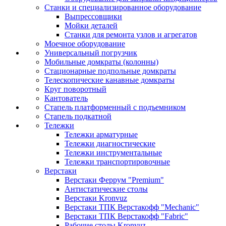
Станки и специализированное оборудование
Выпрессовщики
Мойки деталей
Станки для ремонта узлов и агрегатов
Моечное оборудование
Универсальный погрузчик
Мобильные домкраты (колонны)
Стационарные подпольные домкраты
Телескопические канавные домкраты
Круг поворотный
Кантователь
Стапель платформенный с подъемником
Стапель подкатной
Тележки
Тележки арматурные
Тележки диагностические
Тележки инструментальные
Тележки транспортировочные
Верстаки
Верстаки Феррум "Premium"
Антистатические столы
Верстаки Kronvuz
Верстаки ТПК Верстакофф "Mechanic"
Верстаки ТПК Верстакофф "Fabric"
Рабочие столы Kronvuz