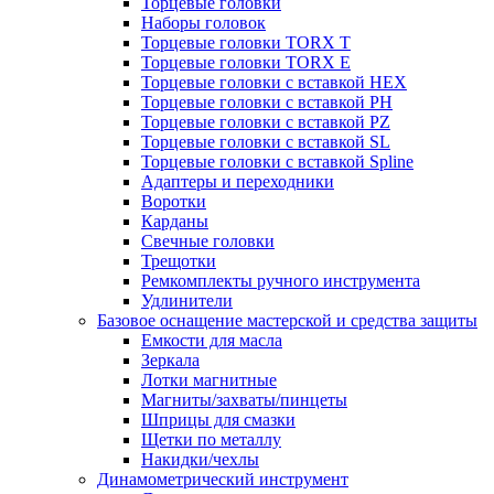
Торцевые головки
Наборы головок
Торцевые головки TORX T
Торцевые головки TORX Е
Торцевые головки с вставкой HEX
Торцевые головки с вставкой PH
Торцевые головки с вставкой PZ
Торцевые головки с вставкой SL
Торцевые головки с вставкой Spline
Адаптеры и переходники
Воротки
Карданы
Свечные головки
Трещотки
Ремкомплекты ручного инструмента
Удлинители
Базовое оснащение мастерской и средства защиты
Емкости для масла
Зеркала
Лотки магнитные
Магниты/захваты/пинцеты
Шприцы для смазки
Щетки по металлу
Накидки/чехлы
Динамометрический инструмент