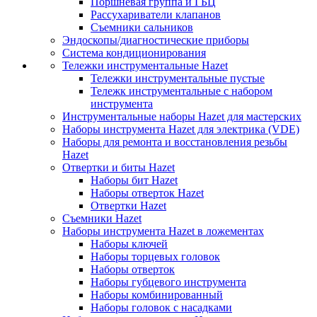
Поршневая группа и ГБЦ
Рассухариватели клапанов
Съемники сальников
Эндоскопы/диагностические приборы
Система кондиционирования
Тележки инструментальные Hazet
Тележки инструментальные пустые
Тележк инструментальные с набором
инструмента
Инструментальные наборы Hazet для мастерских
Наборы инструмента Hazet для электрика (VDE)
Наборы для ремонта и восстановления резьбы
Hazet
Отвертки и биты Hazet
Наборы бит Hazet
Наборы отверток Hazet
Отвертки Hazet
Съемники Hazet
Наборы инструмента Hazet в ложементах
Наборы ключей
Наборы торцевых головок
Наборы отверток
Наборы губцевого инструмента
Наборы комбинированный
Наборы головок с насадками