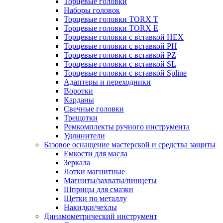
Торцевые головки
Наборы головок
Торцевые головки TORX T
Торцевые головки TORX Е
Торцевые головки с вставкой HEX
Торцевые головки с вставкой PH
Торцевые головки с вставкой PZ
Торцевые головки с вставкой SL
Торцевые головки с вставкой Spline
Адаптеры и переходники
Воротки
Карданы
Свечные головки
Трещотки
Ремкомплекты ручного инструмента
Удлинители
Базовое оснащение мастерской и средства защиты
Емкости для масла
Зеркала
Лотки магнитные
Магниты/захваты/пинцеты
Шприцы для смазки
Щетки по металлу
Накидки/чехлы
Динамометрический инструмент