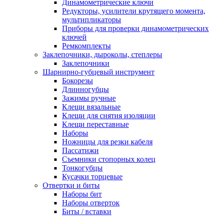
Динамометрические ключи
Редукторы, усилители крутящего момента,
мультипликаторы
Приборы для проверки динамометрических
ключей
Ремкомплекты
Заклепочники, дыроколы, степлеры
Заклепочники
Шарнирно-губцевый инструмент
Бокорезы
Длинногубцы
Зажимы ручные
Клещи вязальные
Клещи для снятия изоляции
Клещи переставные
Наборы
Ножницы для резки кабеля
Пассатижи
Съемники стопорных колец
Тонкогубцы
Кусачки торцевые
Отвертки и биты
Наборы бит
Наборы отверток
Биты / вставки