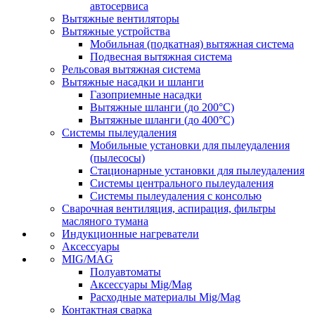
автосервиса
Вытяжные вентиляторы
Вытяжные устройства
Мобильная (подкатная) вытяжная система
Подвесная вытяжная система
Рельсовая вытяжная система
Вытяжные насадки и шланги
Газоприемные насадки
Вытяжные шланги (до 200°C)
Вытяжные шланги (до 400°C)
Системы пылеудаления
Мобильные установки для пылеудаления
(пылесосы)
Стационарные установки для пылеудаления
Системы центрального пылеудаления
Системы пылеудаления с консолью
Сварочная вентиляция, аспирация, фильтры
масляного тумана
Индукционные нагреватели
Аксессуары
MIG/MAG
Полуавтоматы
Аксессуары Mig/Mag
Расходные материалы Mig/Mag
Контактная сварка