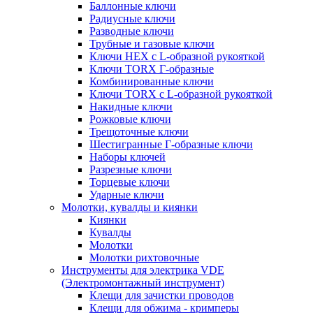
Баллонные ключи
Радиусные ключи
Разводные ключи
Трубные и газовые ключи
Ключи HEX с L-образной рукояткой
Ключи TORX Г-образные
Комбинированные ключи
Ключи TORX с L-образной рукояткой
Накидные ключи
Рожковые ключи
Трещоточные ключи
Шестигранные Г-образные ключи
Наборы ключей
Разрезные ключи
Торцевые ключи
Ударные ключи
Молотки, кувалды и киянки
Киянки
Кувалды
Молотки
Молотки рихтовочные
Инструменты для электрика VDE
(Электромонтажный инструмент)
Клещи для зачистки проводов
Клещи для обжима - кримперы