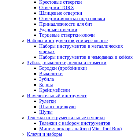
Крестовые отвертки
Отвертки TORX
Шлицевые отвертки
Отвертки-воротки под головки
Принадлежности для бит
Ударные отвертки
Торцевые отвертки-ключи
Наборы инструментов универсальные
Наборы инструментов в металлических
ящиках
Наборы инструментов в чемоданах и кейсах
Зубила, выколотки, керны и стамески
Бородки (пробойники)
Выколотки
Зубила
Керны
Крейцмейсели
Измерительный инструмент
Рулетки
Штангенциркули
Щупы
Тележки инструментальные и ящики
Тележки с набором инструментов
Мини-ящик органайзер (Mini Tool Box)
Ключи и наборы