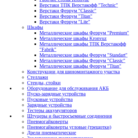
Верстаки ТПК Верстакофф "Technic"
Верстаки Феррум "Classic"
Верстаки Феррум "Titan"
Верстаки Феррум "Lite"
Шкафы
Металлические шкафы Феррум "Premium"
Металлические шкафы Kronvuz
Металлические шкафы ТПК Верстакофф
"Fabrik"
Металлические шкафы Феррум "Standart"
Металлические шкафы Феррум "Classic"
Металлические шкафы Феррум "Titan"
Конструкции для шиномонтажного участка
Стеллажи
Стенды, стойки
Оборудование для обслуживания АКБ
Пуско-зарядные устройства
Пусковые устройства
Зарядные устройства
Тестеры аккумуляторов
Штуцеры и быстросъемные соединения
Пневмогайковерты
Пневмогайковерты угловые (трещотки)
Дрели пневматические