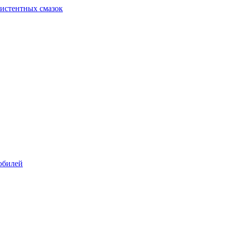
систентных смазок
обилей