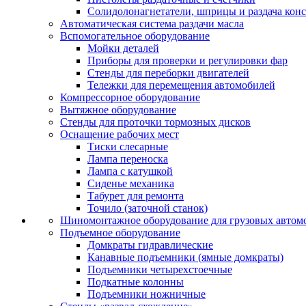
Солидолонагнетатели, шприцы и раздача кон
Автоматическая система раздачи масла
Вспомогательное оборудование
Мойки деталей
Приборы для проверки и регулировки фар
Стенды для переборки двигателей
Тележки для перемещения автомобилей
Компрессорное оборудование
Вытяжное оборудование
Стенды для проточки тормозных дисков
Оснащение рабочих мест
Тиски слесарные
Лампа переноска
Лампа с катушкой
Сиденье механика
Табурет для ремонта
Точило (заточной станок)
Шиномонтажное оборудование для грузовых автом
Подъемное оборудование
Домкраты гидравлические
Канавные подъемники (ямные домкраты)
Подъемники четырехстоечные
Подкатные колонны
Подъемники ножничные