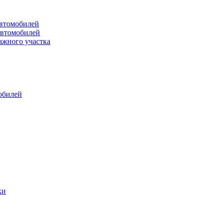
втомобилей
автомобилей
ажного участка
обилей
ки