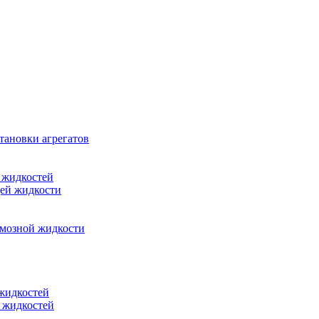
тановки агрегатов
 жидкостей
щей жидкости
рмозной жидкости
 жидкостей
 жидкостей