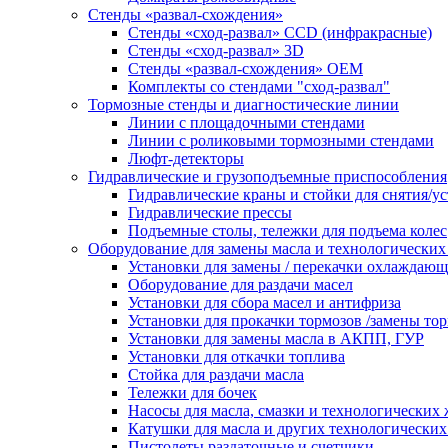
Стенды «развал-схождения»
Стенды «сход-развал» CCD (инфракрасные)
Стенды «сход-развал» 3D
Стенды «развал-схождения» ОЕМ
Комплекты со стендами "сход-развал"
Тормозные стенды и диагностические линии
Линии с площадочными стендами
Линии с роликовыми тормозными стендами
Люфт-детекторы
Гидравлические и грузоподъемные приспособления
Гидравлические краны и стойки для снятия/ус
Гидравлические прессы
Подъемные столы, тележки для подъема колес
Оборудование для замены масла и технологических
Установки для замены / перекачки охлаждаю
Оборудование для раздачи масел
Установки для сбора масел и антифриза
Установки для прокачки тормозов /замены то
Установки для замены масла в АКПП, ГУР
Установки для откачки топлива
Стойка для раздачи масла
Тележки для бочек
Насосы для масла, смазки и технологических
Катушки для масла и других технологических
Пистолеты раздаточные и счетчики