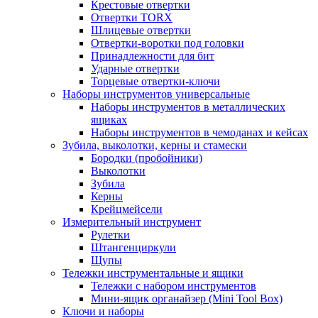
Крестовые отвертки
Отвертки TORX
Шлицевые отвертки
Отвертки-воротки под головки
Принадлежности для бит
Ударные отвертки
Торцевые отвертки-ключи
Наборы инструментов универсальные
Наборы инструментов в металлических
ящиках
Наборы инструментов в чемоданах и кейсах
Зубила, выколотки, керны и стамески
Бородки (пробойники)
Выколотки
Зубила
Керны
Крейцмейсели
Измерительный инструмент
Рулетки
Штангенциркули
Щупы
Тележки инструментальные и ящики
Тележки с набором инструментов
Мини-ящик органайзер (Mini Tool Box)
Ключи и наборы