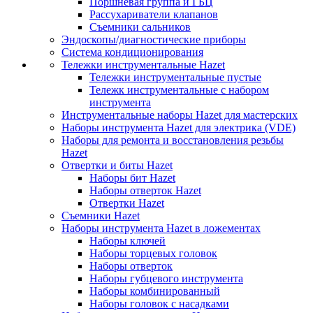
Поршневая группа и ГБЦ
Рассухариватели клапанов
Съемники сальников
Эндоскопы/диагностические приборы
Система кондиционирования
Тележки инструментальные Hazet
Тележки инструментальные пустые
Тележк инструментальные с набором
инструмента
Инструментальные наборы Hazet для мастерских
Наборы инструмента Hazet для электрика (VDE)
Наборы для ремонта и восстановления резьбы
Hazet
Отвертки и биты Hazet
Наборы бит Hazet
Наборы отверток Hazet
Отвертки Hazet
Съемники Hazet
Наборы инструмента Hazet в ложементах
Наборы ключей
Наборы торцевых головок
Наборы отверток
Наборы губцевого инструмента
Наборы комбинированный
Наборы головок с насадками