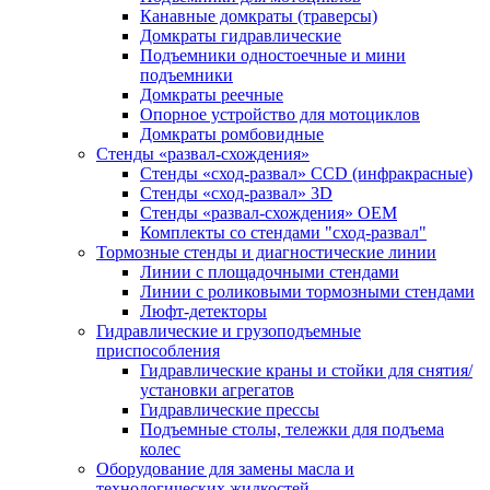
Канавные домкраты (траверсы)
Домкраты гидравлические
Подъемники одностоечные и мини
подъемники
Домкраты реечные
Опорное устройство для мотоциклов
Домкраты ромбовидные
Стенды «развал-схождения»
Стенды «сход-развал» CCD (инфракрасные)
Стенды «сход-развал» 3D
Стенды «развал-схождения» ОЕМ
Комплекты со стендами "сход-развал"
Тормозные стенды и диагностические линии
Линии с площадочными стендами
Линии с роликовыми тормозными стендами
Люфт-детекторы
Гидравлические и грузоподъемные
приспособления
Гидравлические краны и стойки для снятия/
установки агрегатов
Гидравлические прессы
Подъемные столы, тележки для подъема
колес
Оборудование для замены масла и
технологических жидкостей