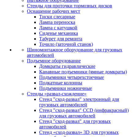
Вытяжное оборудование
Стенды для проточки тормозных дисков
Оснащение рабочих мест
Тиски слесарные
Лампа переноска
Лампа с катушкой
Сиденье механика
Табурет для ремонта
Точило (заточной станок)
Шиномонтажное оборудование для грузовых
автомобилей
Подъемное оборудование
Домкраты гидравлические
Канавные подъемники (ямные домкраты)
Подъемники четырехстоечные
Подкатные колонны
Подъемники ножничные
Стенды «развал-схождение»
Стенд "сход-развал" электронный для
грузовых автомобилей
Стенд "сход-развал" CCD (инфракрасный)
для грузовых автомобилей
Стенд "сход-развал" для грузовых
автомобилей
Стенд «сход-развал» 3D для грузовых