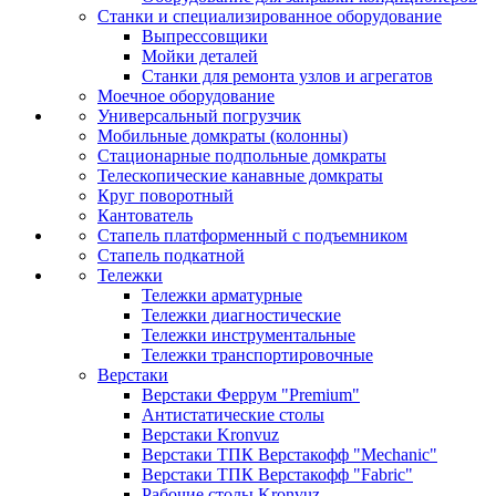
Станки и специализированное оборудование
Выпрессовщики
Мойки деталей
Станки для ремонта узлов и агрегатов
Моечное оборудование
Универсальный погрузчик
Мобильные домкраты (колонны)
Стационарные подпольные домкраты
Телескопические канавные домкраты
Круг поворотный
Кантователь
Стапель платформенный с подъемником
Стапель подкатной
Тележки
Тележки арматурные
Тележки диагностические
Тележки инструментальные
Тележки транспортировочные
Верстаки
Верстаки Феррум "Premium"
Антистатические столы
Верстаки Kronvuz
Верстаки ТПК Верстакофф "Mechanic"
Верстаки ТПК Верстакофф "Fabric"
Рабочие столы Kronvuz