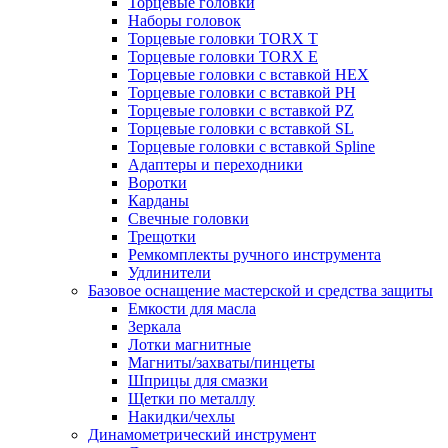
Торцевые головки
Наборы головок
Торцевые головки TORX T
Торцевые головки TORX Е
Торцевые головки с вставкой HEX
Торцевые головки с вставкой PH
Торцевые головки с вставкой PZ
Торцевые головки с вставкой SL
Торцевые головки с вставкой Spline
Адаптеры и переходники
Воротки
Карданы
Свечные головки
Трещотки
Ремкомплекты ручного инструмента
Удлинители
Базовое оснащение мастерской и средства защиты
Емкости для масла
Зеркала
Лотки магнитные
Магниты/захваты/пинцеты
Шприцы для смазки
Щетки по металлу
Накидки/чехлы
Динамометрический инструмент