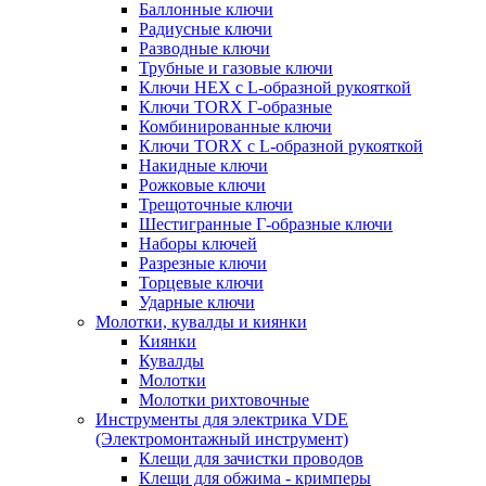
Баллонные ключи
Радиусные ключи
Разводные ключи
Трубные и газовые ключи
Ключи HEX с L-образной рукояткой
Ключи TORX Г-образные
Комбинированные ключи
Ключи TORX с L-образной рукояткой
Накидные ключи
Рожковые ключи
Трещоточные ключи
Шестигранные Г-образные ключи
Наборы ключей
Разрезные ключи
Торцевые ключи
Ударные ключи
Молотки, кувалды и киянки
Киянки
Кувалды
Молотки
Молотки рихтовочные
Инструменты для электрика VDE
(Электромонтажный инструмент)
Клещи для зачистки проводов
Клещи для обжима - кримперы