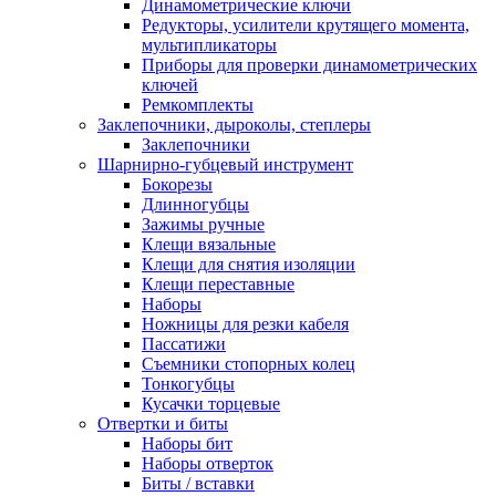
Динамометрические ключи
Редукторы, усилители крутящего момента,
мультипликаторы
Приборы для проверки динамометрических
ключей
Ремкомплекты
Заклепочники, дыроколы, степлеры
Заклепочники
Шарнирно-губцевый инструмент
Бокорезы
Длинногубцы
Зажимы ручные
Клещи вязальные
Клещи для снятия изоляции
Клещи переставные
Наборы
Ножницы для резки кабеля
Пассатижи
Съемники стопорных колец
Тонкогубцы
Кусачки торцевые
Отвертки и биты
Наборы бит
Наборы отверток
Биты / вставки