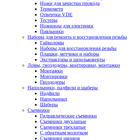
Ножи для зачистки провода
Термометр
Отвертки VDE
Тестеры
Ножницы для электрики
Паяльники
Наборы для ремонта и восстановления резьбы
Гайколомы
Наборы для восстановления резьбы
Плашки, метчики и наборы
Экстракторы и шпильковерты
Ломы, гвоздодеры, монтировки, монтажки
Монтажки
Монтировки
Гвоздодеры
Напильники, надфили и шаберы
Надфили
Напильники
Шаберы
Съемники
Гидравлические съемники
Съемники двухлапые
Съемники трехлапые
С обратным молотком
Съемники шкивов