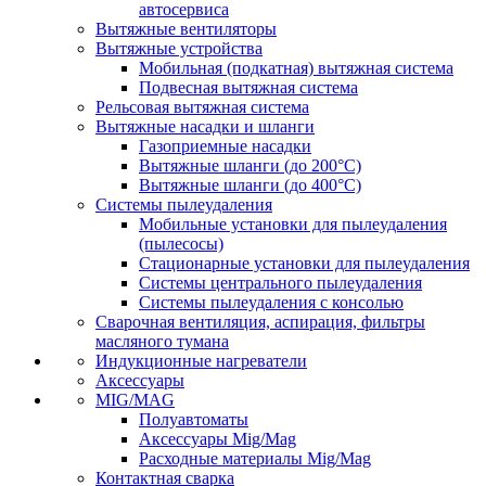
автосервиса
Вытяжные вентиляторы
Вытяжные устройства
Мобильная (подкатная) вытяжная система
Подвесная вытяжная система
Рельсовая вытяжная система
Вытяжные насадки и шланги
Газоприемные насадки
Вытяжные шланги (до 200°C)
Вытяжные шланги (до 400°C)
Системы пылеудаления
Мобильные установки для пылеудаления
(пылесосы)
Стационарные установки для пылеудаления
Системы центрального пылеудаления
Системы пылеудаления с консолью
Сварочная вентиляция, аспирация, фильтры
масляного тумана
Индукционные нагреватели
Аксессуары
MIG/MAG
Полуавтоматы
Аксессуары Mig/Mag
Расходные материалы Mig/Mag
Контактная сварка