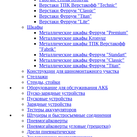
Верстаки ТПК Верстакофф "Technic"
Верстаки Феррум "Classic"
Верстаки Феррум "Titan"
Верстаки Феррум "Lite"
Шкафы
Металлические шкафы Феррум "Premium"
Металлические шкафы Kronvuz
Металлические шкафы ТПК Верстакофф
"Fabrik"
Металлические шкафы Феррум "Standart"
Металлические шкафы Феррум "Classic"
Металлические шкафы Феррум "Titan"
Конструкции для шиномонтажного участка
Стеллажи
Стенды, стойки
Оборудование для обслуживания АКБ
Пуско-зарядные устройства
Пусковые устройства
Зарядные устройства
Тестеры аккумуляторов
Штуцеры и быстросъемные соединения
Пневмогайковерты
Пневмогайковерты угловые (трещотки)
Дрели пневматические