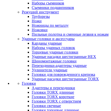
Наборы съемников
Съемники подшипников
Режущий инструмент
Труборезы
Ножи
Ножницы по металлу
Ножовки
Пильные полотна и сменные лезвия к ножам
Ударные головки и аксессуары
Карданы ударные
Наборы ударных головок
Торцевые ударные головки
Ударные насадки шестигранные HEX
Шиномонтажные головки
Переходники-адаптеры ударные
Удлинители ударные
Головки для поврежденного крепежа
Ударные насадки шестигранные TORX
Головки
Адаптеры и переходники
Головки TORX длинные
Головки TORX короткие
Головки TORX с отверстием
Головки свечные
Головки торцевые длинные