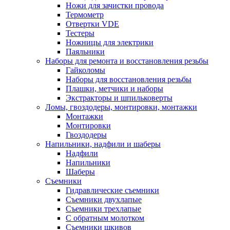
Ножи для зачистки провода
Термометр
Отвертки VDE
Тестеры
Ножницы для электрики
Паяльники
Наборы для ремонта и восстановления резьбы
Гайколомы
Наборы для восстановления резьбы
Плашки, метчики и наборы
Экстракторы и шпильковерты
Ломы, гвоздодеры, монтировки, монтажки
Монтажки
Монтировки
Гвоздодеры
Напильники, надфили и шаберы
Надфили
Напильники
Шаберы
Съемники
Гидравлические съемники
Съемники двухлапые
Съемники трехлапые
С обратным молотком
Съемники шкивов