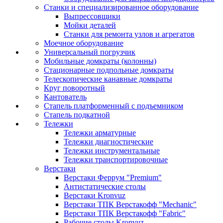
Станки и специализированное оборудование
Выпрессовщики
Мойки деталей
Станки для ремонта узлов и агрегатов
Моечное оборудование
Универсальный погрузчик
Мобильные домкраты (колонны)
Стационарные подпольные домкраты
Телескопические канавные домкраты
Круг поворотный
Кантователь
Стапель платформенный с подъемником
Стапель подкатной
Тележки
Тележки арматурные
Тележки диагностические
Тележки инструментальные
Тележки транспортировочные
Верстаки
Верстаки Феррум "Premium"
Антистатические столы
Верстаки Kronvuz
Верстаки ТПК Верстакофф "Mechanic"
Верстаки ТПК Верстакофф "Fabric"
Рабочие столы Kronvuz