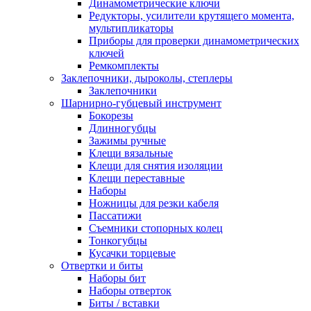
Динамометрические ключи
Редукторы, усилители крутящего момента,
мультипликаторы
Приборы для проверки динамометрических
ключей
Ремкомплекты
Заклепочники, дыроколы, степлеры
Заклепочники
Шарнирно-губцевый инструмент
Бокорезы
Длинногубцы
Зажимы ручные
Клещи вязальные
Клещи для снятия изоляции
Клещи переставные
Наборы
Ножницы для резки кабеля
Пассатижи
Съемники стопорных колец
Тонкогубцы
Кусачки торцевые
Отвертки и биты
Наборы бит
Наборы отверток
Биты / вставки