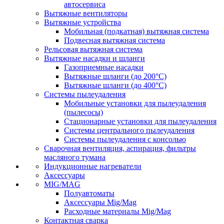
автосервиса
Вытяжные вентиляторы
Вытяжные устройства
Мобильная (подкатная) вытяжная система
Подвесная вытяжная система
Рельсовая вытяжная система
Вытяжные насадки и шланги
Газоприемные насадки
Вытяжные шланги (до 200°C)
Вытяжные шланги (до 400°C)
Системы пылеудаления
Мобильные установки для пылеудаления
(пылесосы)
Стационарные установки для пылеудаления
Системы центрального пылеудаления
Системы пылеудаления с консолью
Сварочная вентиляция, аспирация, фильтры
масляного тумана
Индукционные нагреватели
Аксессуары
MIG/MAG
Полуавтоматы
Аксессуары Mig/Mag
Расходные материалы Mig/Mag
Контактная сварка