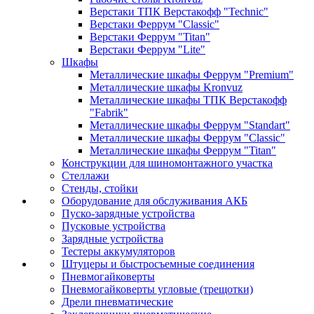
Верстаки ТПК Верстакофф "Technic"
Верстаки Феррум "Classic"
Верстаки Феррум "Titan"
Верстаки Феррум "Lite"
Шкафы
Металлические шкафы Феррум "Premium"
Металлические шкафы Kronvuz
Металлические шкафы ТПК Верстакофф
"Fabrik"
Металлические шкафы Феррум "Standart"
Металлические шкафы Феррум "Classic"
Металлические шкафы Феррум "Titan"
Конструкции для шиномонтажного участка
Стеллажи
Стенды, стойки
Оборудование для обслуживания АКБ
Пуско-зарядные устройства
Пусковые устройства
Зарядные устройства
Тестеры аккумуляторов
Штуцеры и быстросъемные соединения
Пневмогайковерты
Пневмогайковерты угловые (трещотки)
Дрели пневматические