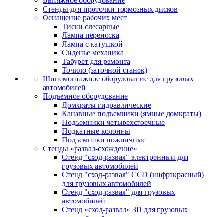
Вытяжное оборудование
Стенды для проточки тормозных дисков
Оснащение рабочих мест
Тиски слесарные
Лампа переноска
Лампа с катушкой
Сиденье механика
Табурет для ремонта
Точило (заточной станок)
Шиномонтажное оборудование для грузовых
автомобилей
Подъемное оборудование
Домкраты гидравлические
Канавные подъемники (ямные домкраты)
Подъемники четырехстоечные
Подкатные колонны
Подъемники ножничные
Стенды «развал-схождение»
Стенд "сход-развал" электронный для
грузовых автомобилей
Стенд "сход-развал" CCD (инфракрасный)
для грузовых автомобилей
Стенд "сход-развал" для грузовых
автомобилей
Стенд «сход-развал» 3D для грузовых