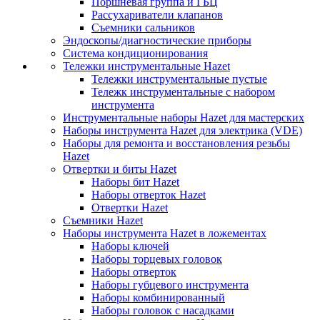
Поршневая группа и ГБЦ
Рассухариватели клапанов
Съемники сальников
Эндоскопы/диагностические приборы
Система кондиционирования
Тележки инструментальные Hazet
Тележки инструментальные пустые
Тележк инструментальные с набором
инструмента
Инструментальные наборы Hazet для мастерских
Наборы инструмента Hazet для электрика (VDE)
Наборы для ремонта и восстановления резьбы
Hazet
Отвертки и биты Hazet
Наборы бит Hazet
Наборы отверток Hazet
Отвертки Hazet
Съемники Hazet
Наборы инструмента Hazet в ложементах
Наборы ключей
Наборы торцевых головок
Наборы отверток
Наборы губцевого инструмента
Наборы комбинированный
Наборы головок с насадками