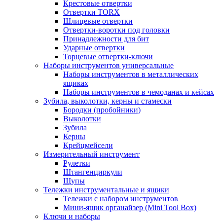
Крестовые отвертки
Отвертки TORX
Шлицевые отвертки
Отвертки-воротки под головки
Принадлежности для бит
Ударные отвертки
Торцевые отвертки-ключи
Наборы инструментов универсальные
Наборы инструментов в металлических
ящиках
Наборы инструментов в чемоданах и кейсах
Зубила, выколотки, керны и стамески
Бородки (пробойники)
Выколотки
Зубила
Керны
Крейцмейсели
Измерительный инструмент
Рулетки
Штангенциркули
Щупы
Тележки инструментальные и ящики
Тележки с набором инструментов
Мини-ящик органайзер (Mini Tool Box)
Ключи и наборы