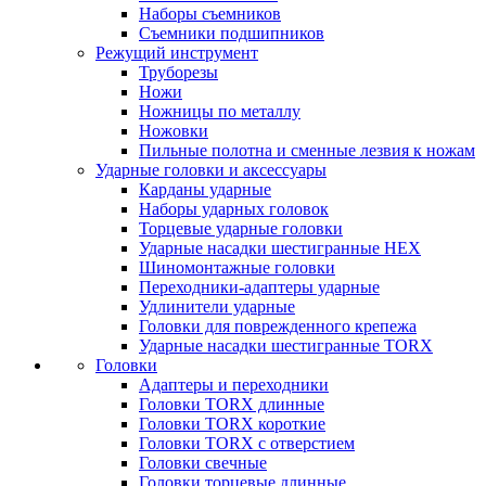
Наборы съемников
Съемники подшипников
Режущий инструмент
Труборезы
Ножи
Ножницы по металлу
Ножовки
Пильные полотна и сменные лезвия к ножам
Ударные головки и аксессуары
Карданы ударные
Наборы ударных головок
Торцевые ударные головки
Ударные насадки шестигранные HEX
Шиномонтажные головки
Переходники-адаптеры ударные
Удлинители ударные
Головки для поврежденного крепежа
Ударные насадки шестигранные TORX
Головки
Адаптеры и переходники
Головки TORX длинные
Головки TORX короткие
Головки TORX с отверстием
Головки свечные
Головки торцевые длинные