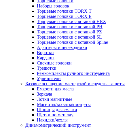
Торцевые головки
Наборы головок
Торцевые головки TORX T
Торцевые головки TORX Е
Торцевые головки с вставкой HEX
Торцевые головки с вставкой PH
Торцевые головки с вставкой PZ
Торцевые головки с вставкой SL
Торцевые головки с вставкой Spline
Адаптеры и переходники
Воротки
Карданы
Свечные головки
Трещотки
Ремкомплекты ручного инструмента
Удлинители
Базовое оснащение мастерской и средства защиты
Емкости для масла
Зеркала
Лотки магнитные
Магниты/захваты/пинцеты
Шприцы для смазки
Щетки по металлу
Накидки/чехлы
Динамометрический инструмент