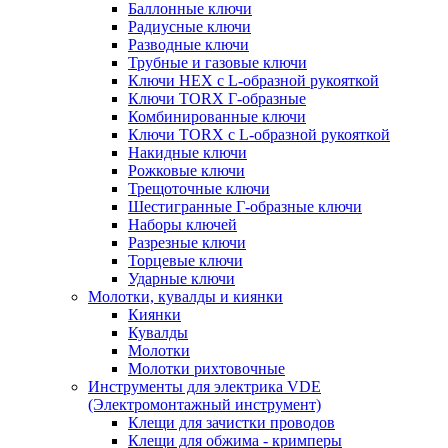
Баллонные ключи
Радиусные ключи
Разводные ключи
Трубные и газовые ключи
Ключи HEX с L-образной рукояткой
Ключи TORX Г-образные
Комбинированные ключи
Ключи TORX с L-образной рукояткой
Накидные ключи
Рожковые ключи
Трещоточные ключи
Шестигранные Г-образные ключи
Наборы ключей
Разрезные ключи
Торцевые ключи
Ударные ключи
Молотки, кувалды и киянки
Киянки
Кувалды
Молотки
Молотки рихтовочные
Инструменты для электрика VDE
(Электромонтажный инструмент)
Клещи для зачистки проводов
Клещи для обжима - кримперы