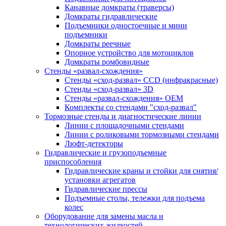
Канавные домкраты (траверсы)
Домкраты гидравлические
Подъемники одностоечные и мини
подъемники
Домкраты реечные
Опорное устройство для мотоциклов
Домкраты ромбовидные
Стенды «развал-схождения»
Стенды «сход-развал» CCD (инфракрасные)
Стенды «сход-развал» 3D
Стенды «развал-схождения» ОЕМ
Комплекты со стендами "сход-развал"
Тормозные стенды и диагностические линии
Линии с площадочными стендами
Линии с роликовыми тормозными стендами
Люфт-детекторы
Гидравлические и грузоподъемные
приспособления
Гидравлические краны и стойки для снятия/
установки агрегатов
Гидравлические прессы
Подъемные столы, тележки для подъема
колес
Оборудование для замены масла и
технологических жидкостей