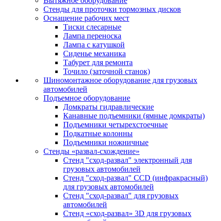
Вытяжное оборудование
Стенды для проточки тормозных дисков
Оснащение рабочих мест
Тиски слесарные
Лампа переноска
Лампа с катушкой
Сиденье механика
Табурет для ремонта
Точило (заточной станок)
Шиномонтажное оборудование для грузовых
автомобилей
Подъемное оборудование
Домкраты гидравлические
Канавные подъемники (ямные домкраты)
Подъемники четырехстоечные
Подкатные колонны
Подъемники ножничные
Стенды «развал-схождение»
Стенд "сход-развал" электронный для
грузовых автомобилей
Стенд "сход-развал" CCD (инфракрасный)
для грузовых автомобилей
Стенд "сход-развал" для грузовых
автомобилей
Стенд «сход-развал» 3D для грузовых