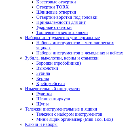
Крестовые отвертки
Отвертки TORX
Шлицевые отвертки
Отвертки-воротки под головки
Принадлежности для бит
Ударные отвертки
Торцевые отвертки-ключи
Наборы инструментов универсальные
Наборы инструментов в металлических
ящиках
Наборы инструментов в чемоданах и кейсах
Зубила, выколотки, керны и стамески
Бородки (пробойники)
Выколотки
Зубила
Керны
Крейцмейсели
Измерительный инструмент
Рулетки
Штангенциркули
Щупы
Тележки инструментальные и ящики
Тележки с набором инструментов
Мини-ящик органайзер (Mini Tool Box)
Ключи и наборы