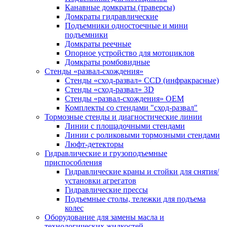
Канавные домкраты (траверсы)
Домкраты гидравлические
Подъемники одностоечные и мини
подъемники
Домкраты реечные
Опорное устройство для мотоциклов
Домкраты ромбовидные
Стенды «развал-схождения»
Стенды «сход-развал» CCD (инфракрасные)
Стенды «сход-развал» 3D
Стенды «развал-схождения» ОЕМ
Комплекты со стендами "сход-развал"
Тормозные стенды и диагностические линии
Линии с площадочными стендами
Линии с роликовыми тормозными стендами
Люфт-детекторы
Гидравлические и грузоподъемные
приспособления
Гидравлические краны и стойки для снятия/
установки агрегатов
Гидравлические прессы
Подъемные столы, тележки для подъема
колес
Оборудование для замены масла и
технологических жидкостей