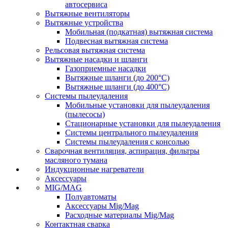
автосервиса
Вытяжные вентиляторы
Вытяжные устройства
Мобильная (подкатная) вытяжная система
Подвесная вытяжная система
Рельсовая вытяжная система
Вытяжные насадки и шланги
Газоприемные насадки
Вытяжные шланги (до 200°C)
Вытяжные шланги (до 400°C)
Системы пылеудаления
Мобильные установки для пылеудаления
(пылесосы)
Стационарные установки для пылеудаления
Системы центрального пылеудаления
Системы пылеудаления с консолью
Сварочная вентиляция, аспирация, фильтры
масляного тумана
Индукционные нагреватели
Аксессуары
MIG/MAG
Полуавтоматы
Аксессуары Mig/Mag
Расходные материалы Mig/Mag
Контактная сварка