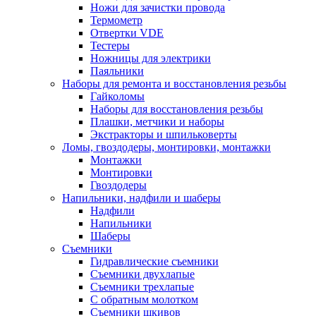
Ножи для зачистки провода
Термометр
Отвертки VDE
Тестеры
Ножницы для электрики
Паяльники
Наборы для ремонта и восстановления резьбы
Гайколомы
Наборы для восстановления резьбы
Плашки, метчики и наборы
Экстракторы и шпильковерты
Ломы, гвоздодеры, монтировки, монтажки
Монтажки
Монтировки
Гвоздодеры
Напильники, надфили и шаберы
Надфили
Напильники
Шаберы
Съемники
Гидравлические съемники
Съемники двухлапые
Съемники трехлапые
С обратным молотком
Съемники шкивов