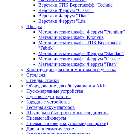
Верстаки ТПК Верстакофф "Technic"
Верстаки Феррум "Classic"
Верстаки Феррум "Titan"
Верстаки Феррум "Lite"
Шкафы
Металлические шкафы Феррум "Premium"
Металлические шкафы Kronvuz
Металлические шкафы ТПК Верстакофф
"Fabrik"
Металлические шкафы Феррум "Standart"
Металлические шкафы Феррум "Classic"
Металлические шкафы Феррум "Titan"
Конструкции для шиномонтажного участка
Стеллажи
Стенды, стойки
Оборудование для обслуживания АКБ
Пуско-зарядные устройства
Пусковые устройства
Зарядные устройства
Тестеры аккумуляторов
Штуцеры и быстросъемные соединения
Пневмогайковерты
Пневмогайковерты угловые (трещотки)
Дрели пневматические