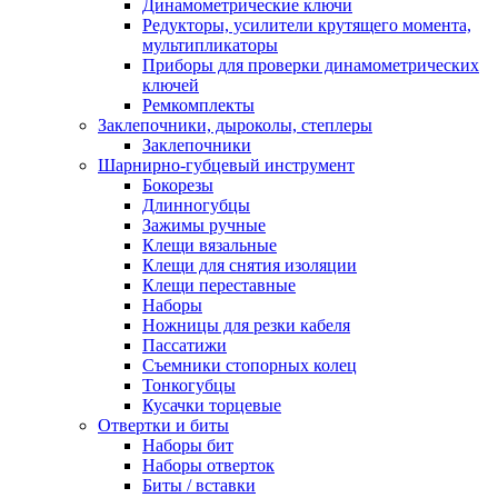
Динамометрические ключи
Редукторы, усилители крутящего момента,
мультипликаторы
Приборы для проверки динамометрических
ключей
Ремкомплекты
Заклепочники, дыроколы, степлеры
Заклепочники
Шарнирно-губцевый инструмент
Бокорезы
Длинногубцы
Зажимы ручные
Клещи вязальные
Клещи для снятия изоляции
Клещи переставные
Наборы
Ножницы для резки кабеля
Пассатижи
Съемники стопорных колец
Тонкогубцы
Кусачки торцевые
Отвертки и биты
Наборы бит
Наборы отверток
Биты / вставки