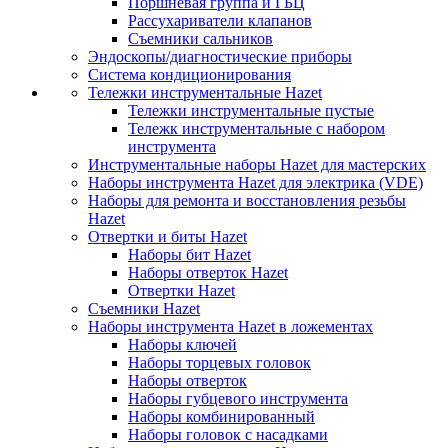
Поршневая группа и ГБЦ
Рассухариватели клапанов
Съемники сальников
Эндоскопы/диагностические приборы
Система кондиционирования
Тележки инструментальные Hazet
Тележки инструментальные пустые
Тележк инструментальные с набором
инструмента
Инструментальные наборы Hazet для мастерских
Наборы инструмента Hazet для электрика (VDE)
Наборы для ремонта и восстановления резьбы
Hazet
Отвертки и биты Hazet
Наборы бит Hazet
Наборы отверток Hazet
Отвертки Hazet
Съемники Hazet
Наборы инструмента Hazet в ложементах
Наборы ключей
Наборы торцевых головок
Наборы отверток
Наборы губцевого инструмента
Наборы комбинированный
Наборы головок с насадками