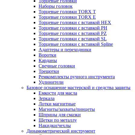
Торцевые головки
Наборы головок
Торцевые головки TORX T
Торцевые головки TORX Е
Торцевые головки с вставкой HEX
Торцевые головки с вставкой PH
Торцевые головки с вставкой PZ
Торцевые головки с вставкой SL
Торцевые головки с вставкой Spline
Адаптеры и переходники
Воротки
Карданы
Свечные головки
Трещотки
Ремкомплекты ручного инструмента
Удлинители
Базовое оснащение мастерской и средства защиты
Емкости для масла
Зеркала
Лотки магнитные
Магниты/захваты/пинцеты
Шприцы для смазки
Щетки по металлу
Накидки/чехлы
Динамометрический инструмент