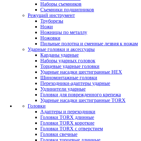
Наборы съемников
Съемники подшипников
Режущий инструмент
Труборезы
Ножи
Ножницы по металлу
Ножовки
Пильные полотна и сменные лезвия к ножам
Ударные головки и аксессуары
Карданы ударные
Наборы ударных головок
Торцевые ударные головки
Ударные насадки шестигранные HEX
Шиномонтажные головки
Переходники-адаптеры ударные
Удлинители ударные
Головки для поврежденного крепежа
Ударные насадки шестигранные TORX
Головки
Адаптеры и переходники
Головки TORX длинные
Головки TORX короткие
Головки TORX с отверстием
Головки свечные
Головки торцевые длинные