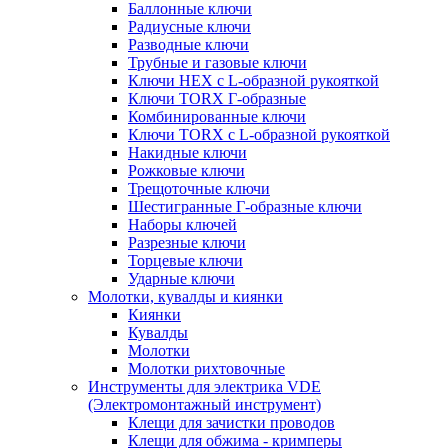
Баллонные ключи
Радиусные ключи
Разводные ключи
Трубные и газовые ключи
Ключи HEX с L-образной рукояткой
Ключи TORX Г-образные
Комбинированные ключи
Ключи TORX с L-образной рукояткой
Накидные ключи
Рожковые ключи
Трещоточные ключи
Шестигранные Г-образные ключи
Наборы ключей
Разрезные ключи
Торцевые ключи
Ударные ключи
Молотки, кувалды и киянки
Киянки
Кувалды
Молотки
Молотки рихтовочные
Инструменты для электрика VDE
(Электромонтажный инструмент)
Клещи для зачистки проводов
Клещи для обжима - кримперы