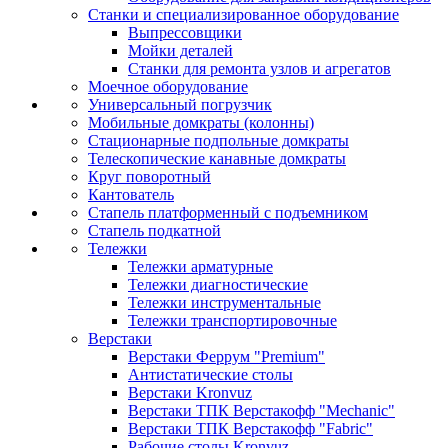
Станки и специализированное оборудование
Выпрессовщики
Мойки деталей
Станки для ремонта узлов и агрегатов
Моечное оборудование
Универсальный погрузчик
Мобильные домкраты (колонны)
Стационарные подпольные домкраты
Телескопические канавные домкраты
Круг поворотный
Кантователь
Стапель платформенный с подъемником
Стапель подкатной
Тележки
Тележки арматурные
Тележки диагностические
Тележки инструментальные
Тележки транспортировочные
Верстаки
Верстаки Феррум "Premium"
Антистатические столы
Верстаки Kronvuz
Верстаки ТПК Верстакофф "Mechanic"
Верстаки ТПК Верстакофф "Fabric"
Рабочие столы Kronvuz