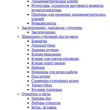
Динамометрические ключи
Редукторы, усилители крутящего момента,
мультипликаторы
Приборы для проверки динамометрических
ключей
Ремкомплекты
Заклепочники, дыроколы, степлеры
Заклепочники
Шарнирно-губцевый инструмент
Бокорезы
Длинногубцы
Зажимы ручные
Клещи вязальные
Клещи для снятия изоляции
Клещи переставные
Наборы
Ножницы для резки кабеля
Пассатижи
Съемники стопорных колец
Тонкогубцы
Кусачки торцевые
Отвертки и биты
Наборы бит
Наборы отверток
Биты / вставки