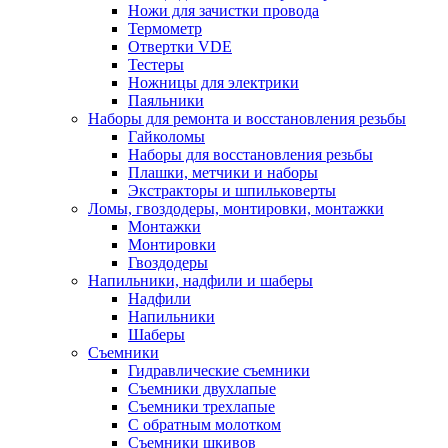
Ножи для зачистки провода
Термометр
Отвертки VDE
Тестеры
Ножницы для электрики
Паяльники
Наборы для ремонта и восстановления резьбы
Гайколомы
Наборы для восстановления резьбы
Плашки, метчики и наборы
Экстракторы и шпильковерты
Ломы, гвоздодеры, монтировки, монтажки
Монтажки
Монтировки
Гвоздодеры
Напильники, надфили и шаберы
Надфили
Напильники
Шаберы
Съемники
Гидравлические съемники
Съемники двухлапые
Съемники трехлапые
С обратным молотком
Съемники шкивов