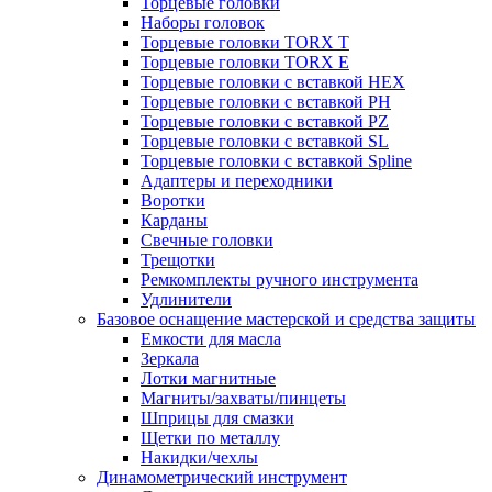
Торцевые головки
Наборы головок
Торцевые головки TORX T
Торцевые головки TORX Е
Торцевые головки с вставкой HEX
Торцевые головки с вставкой PH
Торцевые головки с вставкой PZ
Торцевые головки с вставкой SL
Торцевые головки с вставкой Spline
Адаптеры и переходники
Воротки
Карданы
Свечные головки
Трещотки
Ремкомплекты ручного инструмента
Удлинители
Базовое оснащение мастерской и средства защиты
Емкости для масла
Зеркала
Лотки магнитные
Магниты/захваты/пинцеты
Шприцы для смазки
Щетки по металлу
Накидки/чехлы
Динамометрический инструмент