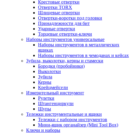
Крестовые отвертки
Отвертки TORX
Шлицевые отвертки
Отвертки-воротки под головки
Принадлежности для бит
Ударные отвертки
Торцевые отвертки-ключи
Наборы инструментов универсальные
Наборы инструментов в металлических
ящиках
Наборы инструментов в чемоданах и кейсах
Зубила, выколотки, керны и стамески
Бородки (пробойники)
Выколотки
Зубила
Керны
Крейцмейсели
Измерительный инструмент
Рулетки
Штангенциркули
Щупы
Тележки инструментальные и ящики
Тележки с набором инструментов
Мини-ящик органайзер (Mini Tool Box)
Ключи и наборы