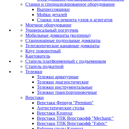
Станки и специализированное оборудование
Выпрессовщики
Мойки деталей
Станки для ремонта узлов и агрегатов
Моечное оборудование
Универсальный погрузчик
Мобильные домкраты (колонны)
Стационарные подпольные домкраты
Телескопические канавные домкраты
Круг поворотный
Кантователь
Стапель платформенный с подъемником
Стапель подкатной
Тележки
Тележки арматурные
Тележки диагностические
Тележки инструментальные
Тележки транспортировочные
Верстаки
Верстаки Феррум "Premium"
Антистатические столы
Верстаки Kronvuz
Верстаки ТПК Верстакофф "Mechanic"
Верстаки ТПК Верстакофф "Fabric"
Рабочие столы Kronvuz