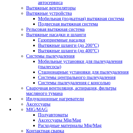
автосервиса
Вытяжные вентиляторы
Вытяжные устройства
Мобильная (подкатная) вытяжная система
Подвесная вытяжная система
Рельсовая вытяжная система
Вытяжные насадки и шланги
Газоприемные насадки
Вытяжные шланги (до 200°C)
Вытяжные шланги (до 400°C)
Системы пылеудаления
Мобильные установки для пылеудаления
(пылесосы)
Стационарные установки для пылеудаления
Системы центрального пылеудаления
Системы пылеудаления с консолью
Сварочная вентиляция, аспирация, фильтры
масляного тумана
Индукционные нагреватели
Аксессуары
MIG/MAG
Полуавтоматы
Аксессуары Mig/Mag
Расходные материалы Mig/Mag
Контактная сварка