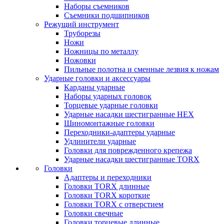
Наборы съемников
Съемники подшипников
Режущий инструмент
Труборезы
Ножи
Ножницы по металлу
Ножовки
Пильные полотна и сменные лезвия к ножам
Ударные головки и аксессуары
Карданы ударные
Наборы ударных головок
Торцевые ударные головки
Ударные насадки шестигранные HEX
Шиномонтажные головки
Переходники-адаптеры ударные
Удлинители ударные
Головки для поврежденного крепежа
Ударные насадки шестигранные TORX
Головки
Адаптеры и переходники
Головки TORX длинные
Головки TORX короткие
Головки TORX с отверстием
Головки свечные
Головки торцевые длинные