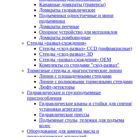
Канавные домкраты (траверсы)
Домкраты гидравлические
Подъемники одностоечные и мини
подъемники
Домкраты реечные
Опорное устройство для мотоциклов
Домкраты ромбовидные
Стенды «развал-схождения»
Стенды «сход-развал» CCD (инфракрасные)
Стенды «сход-развал» 3D
Стенды «развал-схождения» ОЕМ
Комплекты со стендами "сход-развал"
Тормозные стенды и диагностические линии
Линии с площадочными стендами
Линии с роликовыми тормозными стендами
Люфт-детекторы
Гидравлические и грузоподъемные
приспособления
Гидравлические краны и стойки для снятия/
установки агрегатов
Гидравлические прессы
Подъемные столы, тележки для подъема
колес
Оборудование для замены масла и
технологических жидкостей