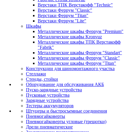
Верстаки ТПК Верстакофф "Technic"
Верстаки Феррум "Classic"
Верстаки Феррум "Titan"
Верстаки Феррум "Lite"
Шкафы
Металлические шкафы Феррум "Premium"
Металлические шкафы Kronvuz
Металлические шкафы ТПК Верстакофф
"Fabrik"
Металлические шкафы Феррум "Standart"
Металлические шкафы Феррум "Classic"
Металлические шкафы Феррум "Titan"
Конструкции для шиномонтажного участка
Стеллажи
Стенды, стойки
Оборудование для обслуживания АКБ
Пуско-зарядные устройства
Пусковые устройства
Зарядные устройства
Тестеры аккумуляторов
Штуцеры и быстросъемные соединения
Пневмогайковерты
Пневмогайковерты угловые (трещотки)
Дрели пневматические