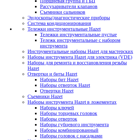
Поршневая группа и ГБЦ
Рассухариватели клапанов
Съемники сальников
Эндоскопы/диагностические приборы
Система кондиционирования
Тележки инструментальные Hazet
Тележки инструментальные пустые
Тележк инструментальные с набором
инструмента
Инструментальные наборы Hazet для мастерских
Наборы инструмента Hazet для электрика (VDE)
Наборы для ремонта и восстановления резьбы
Hazet
Отвертки и биты Hazet
Наборы бит Hazet
Наборы отверток Hazet
Отвертки Hazet
Съемники Hazet
Наборы инструмента Hazet в ложементах
Наборы ключей
Наборы торцевых головок
Наборы отверток
Наборы губцевого инструмента
Наборы комбинированный
Наборы головок с насадками