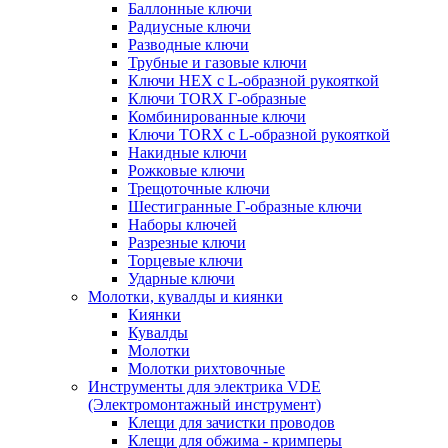
Баллонные ключи
Радиусные ключи
Разводные ключи
Трубные и газовые ключи
Ключи HEX с L-образной рукояткой
Ключи TORX Г-образные
Комбинированные ключи
Ключи TORX с L-образной рукояткой
Накидные ключи
Рожковые ключи
Трещоточные ключи
Шестигранные Г-образные ключи
Наборы ключей
Разрезные ключи
Торцевые ключи
Ударные ключи
Молотки, кувалды и киянки
Киянки
Кувалды
Молотки
Молотки рихтовочные
Инструменты для электрика VDE
(Электромонтажный инструмент)
Клещи для зачистки проводов
Клещи для обжима - кримперы