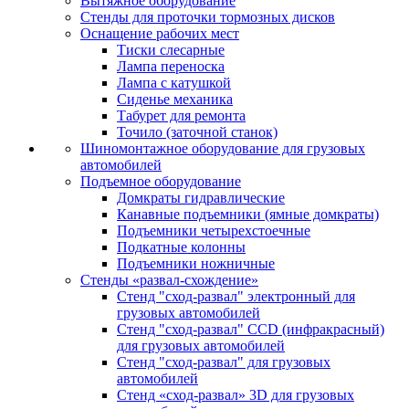
Вытяжное оборудование
Стенды для проточки тормозных дисков
Оснащение рабочих мест
Тиски слесарные
Лампа переноска
Лампа с катушкой
Сиденье механика
Табурет для ремонта
Точило (заточной станок)
Шиномонтажное оборудование для грузовых
автомобилей
Подъемное оборудование
Домкраты гидравлические
Канавные подъемники (ямные домкраты)
Подъемники четырехстоечные
Подкатные колонны
Подъемники ножничные
Стенды «развал-схождение»
Стенд "сход-развал" электронный для
грузовых автомобилей
Стенд "сход-развал" CCD (инфракрасный)
для грузовых автомобилей
Стенд "сход-развал" для грузовых
автомобилей
Стенд «сход-развал» 3D для грузовых