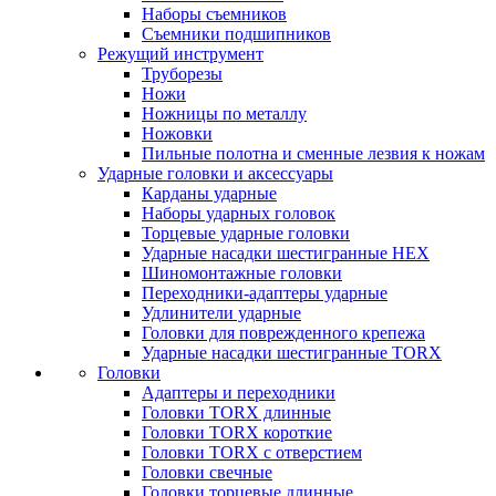
Наборы съемников
Съемники подшипников
Режущий инструмент
Труборезы
Ножи
Ножницы по металлу
Ножовки
Пильные полотна и сменные лезвия к ножам
Ударные головки и аксессуары
Карданы ударные
Наборы ударных головок
Торцевые ударные головки
Ударные насадки шестигранные HEX
Шиномонтажные головки
Переходники-адаптеры ударные
Удлинители ударные
Головки для поврежденного крепежа
Ударные насадки шестигранные TORX
Головки
Адаптеры и переходники
Головки TORX длинные
Головки TORX короткие
Головки TORX с отверстием
Головки свечные
Головки торцевые длинные