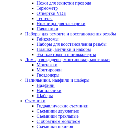
Ножи для зачистки провода
Термометр
Отвертки VDE
Тестеры
Ножницы для электрики
Паяльники
Наборы для ремонта и восстановления резьбы
Гайколомы
Наборы для восстановления резьбы
Плашки, метчики и наборы
Экстракторы и шпильковерты
Ломы, гвоздодеры, монтировки, монтажки
Монтажки
Монтировки
Гвоздодеры
Напильники, надфили и шаберы
Надфили
Напильники
Шаберы
Съемники
Гидравлические съемники
Съемники двухлапые
Съемники трехлапые
С обратным молотком
Съемники шкивов