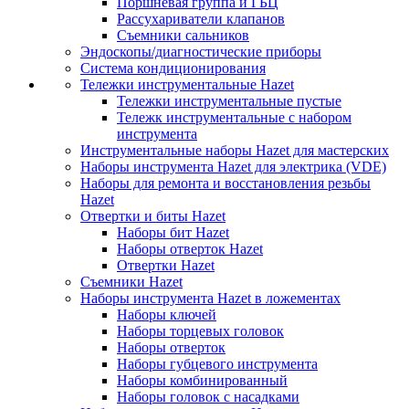
Поршневая группа и ГБЦ
Рассухариватели клапанов
Съемники сальников
Эндоскопы/диагностические приборы
Система кондиционирования
Тележки инструментальные Hazet
Тележки инструментальные пустые
Тележк инструментальные с набором
инструмента
Инструментальные наборы Hazet для мастерских
Наборы инструмента Hazet для электрика (VDE)
Наборы для ремонта и восстановления резьбы
Hazet
Отвертки и биты Hazet
Наборы бит Hazet
Наборы отверток Hazet
Отвертки Hazet
Съемники Hazet
Наборы инструмента Hazet в ложементах
Наборы ключей
Наборы торцевых головок
Наборы отверток
Наборы губцевого инструмента
Наборы комбинированный
Наборы головок с насадками