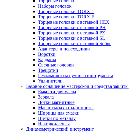
Торцевые головки
Наборы головок
Торцевые головки TORX T
Торцевые головки TORX Е
Торцевые головки с вставкой HEX
Торцевые головки с вставкой PH
Торцевые головки с вставкой PZ
Торцевые головки с вставкой SL
Торцевые головки с вставкой Spline
Адаптеры и переходники
Воротки
Карданы
Свечные головки
Трещотки
Ремкомплекты ручного инструмента
Удлинители
Базовое оснащение мастерской и средства защиты
Емкости для масла
Зеркала
Лотки магнитные
Магниты/захваты/пинцеты
Шприцы для смазки
Щетки по металлу
Накидки/чехлы
Динамометрический инструмент