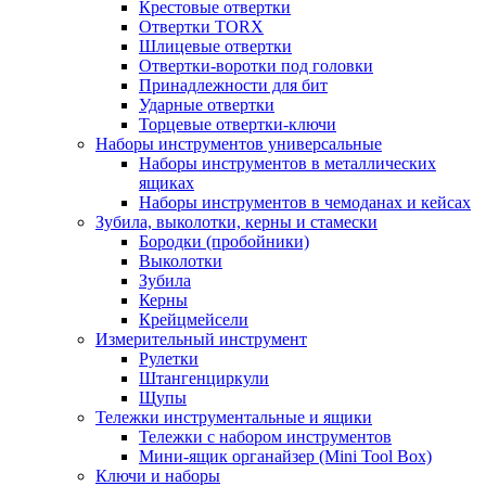
Крестовые отвертки
Отвертки TORX
Шлицевые отвертки
Отвертки-воротки под головки
Принадлежности для бит
Ударные отвертки
Торцевые отвертки-ключи
Наборы инструментов универсальные
Наборы инструментов в металлических
ящиках
Наборы инструментов в чемоданах и кейсах
Зубила, выколотки, керны и стамески
Бородки (пробойники)
Выколотки
Зубила
Керны
Крейцмейсели
Измерительный инструмент
Рулетки
Штангенциркули
Щупы
Тележки инструментальные и ящики
Тележки с набором инструментов
Мини-ящик органайзер (Mini Tool Box)
Ключи и наборы