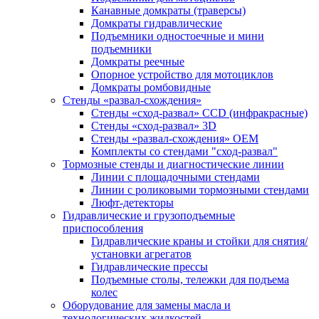
Канавные домкраты (траверсы)
Домкраты гидравлические
Подъемники одностоечные и мини
подъемники
Домкраты реечные
Опорное устройство для мотоциклов
Домкраты ромбовидные
Стенды «развал-схождения»
Стенды «сход-развал» CCD (инфракрасные)
Стенды «сход-развал» 3D
Стенды «развал-схождения» ОЕМ
Комплекты со стендами "сход-развал"
Тормозные стенды и диагностические линии
Линии с площадочными стендами
Линии с роликовыми тормозными стендами
Люфт-детекторы
Гидравлические и грузоподъемные
приспособления
Гидравлические краны и стойки для снятия/
установки агрегатов
Гидравлические прессы
Подъемные столы, тележки для подъема
колес
Оборудование для замены масла и
технологических жидкостей