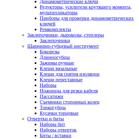
Динамометрические ключи
Редукторы, усилители крутящего момента,
мультипликаторы
Приборы для проверки динамометрических
ключей
Ремкомплекты
Заклепочники, дыроколы, степлеры
Заклепочники
Шарнирно-губцевый инструмент
Бокорезы
Длинногубцы
Зажимы ручные
Клещи вязальные
Клещи для снятия изоляции
Клещи переставные
Наборы
Ножницы для резки кабеля
Пассатижи
Съемники стопорных колец
Тонкогубцы
Кусачки торцевые
Отвертки и биты
Наборы бит
Наборы отверток
Биты / вставки