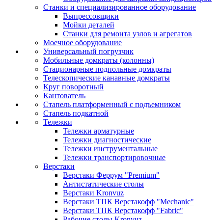
Станки и специализированное оборудование
Выпрессовщики
Мойки деталей
Станки для ремонта узлов и агрегатов
Моечное оборудование
Универсальный погрузчик
Мобильные домкраты (колонны)
Стационарные подпольные домкраты
Телескопические канавные домкраты
Круг поворотный
Кантователь
Стапель платформенный с подъемником
Стапель подкатной
Тележки
Тележки арматурные
Тележки диагностические
Тележки инструментальные
Тележки транспортировочные
Верстаки
Верстаки Феррум "Premium"
Антистатические столы
Верстаки Kronvuz
Верстаки ТПК Верстакофф "Mechanic"
Верстаки ТПК Верстакофф "Fabric"
Рабочие столы Kronvuz