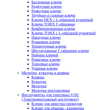
Баллонные ключи
Радиусные ключи
Разводные ключи
Трубные и газовые ключи
Ключи HEX с L-образной рукояткой
Ключи TORX Г-образные
Комбинированные ключи
Ключи TORX с L-образной рукояткой
Накидные ключи
Рожковые ключи
Трещоточные ключи
Шестигранные Г-образные ключи
Наборы ключей
Разрезные ключи
Торцевые ключи
Ударные ключи
Молотки, кувалды и киянки
Киянки
Кувалды
Молотки
Молотки рихтовочные
Инструменты для электрика VDE
(Электромонтажный инструмент)
Клещи для зачистки проводов
Клещи для обжима - кримперы