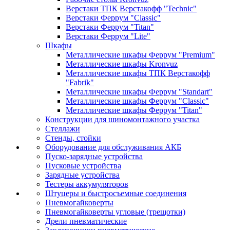
Верстаки ТПК Верстакофф "Technic"
Верстаки Феррум "Classic"
Верстаки Феррум "Titan"
Верстаки Феррум "Lite"
Шкафы
Металлические шкафы Феррум "Premium"
Металлические шкафы Kronvuz
Металлические шкафы ТПК Верстакофф
"Fabrik"
Металлические шкафы Феррум "Standart"
Металлические шкафы Феррум "Classic"
Металлические шкафы Феррум "Titan"
Конструкции для шиномонтажного участка
Стеллажи
Стенды, стойки
Оборудование для обслуживания АКБ
Пуско-зарядные устройства
Пусковые устройства
Зарядные устройства
Тестеры аккумуляторов
Штуцеры и быстросъемные соединения
Пневмогайковерты
Пневмогайковерты угловые (трещотки)
Дрели пневматические