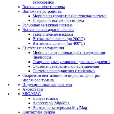
автосервиса
Вытяжные вентиляторы
Вытяжные устройства
Мобильная (подкатная) вытяжная система
Подвесная вытяжная система
Рельсовая вытяжная система
Вытяжные насадки и шланги
Газоприемные насадки
Вытяжные шланги (до 200°C)
Вытяжные шланги (до 400°C)
Системы пылеудаления
Мобильные установки для пылеудаления
(пылесосы)
Стационарные установки для пылеудаления
Системы центрального пылеудаления
Системы пылеудаления с консолью
Сварочная вентиляция, аспирация, фильтры
масляного тумана
Индукционные нагреватели
Аксессуары
MIG/MAG
Полуавтоматы
Аксессуары Mig/Mag
Расходные материалы Mig/Mag
Контактная сварка