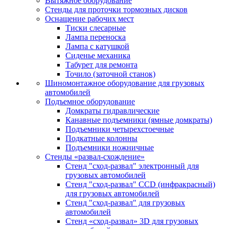
Вытяжное оборудование
Стенды для проточки тормозных дисков
Оснащение рабочих мест
Тиски слесарные
Лампа переноска
Лампа с катушкой
Сиденье механика
Табурет для ремонта
Точило (заточной станок)
Шиномонтажное оборудование для грузовых
автомобилей
Подъемное оборудование
Домкраты гидравлические
Канавные подъемники (ямные домкраты)
Подъемники четырехстоечные
Подкатные колонны
Подъемники ножничные
Стенды «развал-схождение»
Стенд "сход-развал" электронный для
грузовых автомобилей
Стенд "сход-развал" CCD (инфракрасный)
для грузовых автомобилей
Стенд "сход-развал" для грузовых
автомобилей
Стенд «сход-развал» 3D для грузовых