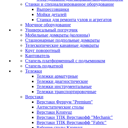
Станки и специализированное оборудование
Выпрессовщики
Мойки деталей
Станки для ремонта узлов и агрегатов
Моечное оборудование
Универсальный погрузчик
Мобильные домкраты (колонны)
Стационарные подпольные домкраты
Телескопические канавные домкраты
Круг поворотный
Кантователь
Стапель платформенный с подъемником
Стапель подкатной
Тележки
Тележки арматурные
Тележки диагностические
Тележки инструментальные
Тележки транспортировочные
Верстаки
Верстаки Феррум "Premium"
Антистатические столы
Верстаки Kronvuz
Верстаки ТПК Верстакофф "Mechanic"
Верстаки ТПК Верстакофф "Fabric"
Рабочие столы Kronvuz