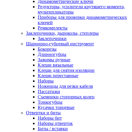
Динамометрические ключи
Редукторы, усилители крутящего момента,
мультипликаторы
Приборы для проверки динамометрических
ключей
Ремкомплекты
Заклепочники, дыроколы, степлеры
Заклепочники
Шарнирно-губцевый инструмент
Бокорезы
Длинногубцы
Зажимы ручные
Клещи вязальные
Клещи для снятия изоляции
Клещи переставные
Наборы
Ножницы для резки кабеля
Пассатижи
Съемники стопорных колец
Тонкогубцы
Кусачки торцевые
Отвертки и биты
Наборы бит
Наборы отверток
Биты / вставки