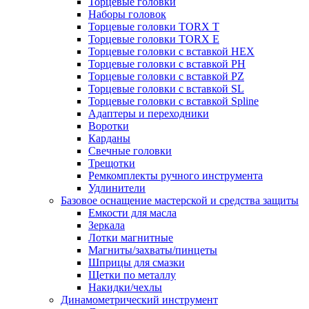
Торцевые головки
Наборы головок
Торцевые головки TORX T
Торцевые головки TORX Е
Торцевые головки с вставкой HEX
Торцевые головки с вставкой PH
Торцевые головки с вставкой PZ
Торцевые головки с вставкой SL
Торцевые головки с вставкой Spline
Адаптеры и переходники
Воротки
Карданы
Свечные головки
Трещотки
Ремкомплекты ручного инструмента
Удлинители
Базовое оснащение мастерской и средства защиты
Емкости для масла
Зеркала
Лотки магнитные
Магниты/захваты/пинцеты
Шприцы для смазки
Щетки по металлу
Накидки/чехлы
Динамометрический инструмент