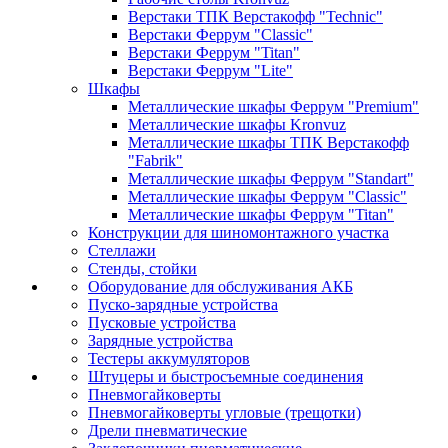
Верстаки ТПК Верстакофф "Technic"
Верстаки Феррум "Classic"
Верстаки Феррум "Titan"
Верстаки Феррум "Lite"
Шкафы
Металлические шкафы Феррум "Premium"
Металлические шкафы Kronvuz
Металлические шкафы ТПК Верстакофф
"Fabrik"
Металлические шкафы Феррум "Standart"
Металлические шкафы Феррум "Classic"
Металлические шкафы Феррум "Titan"
Конструкции для шиномонтажного участка
Стеллажи
Стенды, стойки
Оборудование для обслуживания АКБ
Пуско-зарядные устройства
Пусковые устройства
Зарядные устройства
Тестеры аккумуляторов
Штуцеры и быстросъемные соединения
Пневмогайковерты
Пневмогайковерты угловые (трещотки)
Дрели пневматические