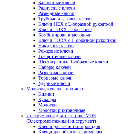
Баллонные ключи
Радиусные ключи
Разводные ключи
Трубные и газовые ключи
Ключи HEX с L-образной рукояткой
Ключи TORX Г-образные
Комбинированные ключи
Ключи TORX с L-образной рукояткой
Накидные ключи
Рожковые ключи
Трещоточные ключи
Шестигранные Г-образные ключи
Наборы ключей
Разрезные ключи
Торцевые ключи
Ударные ключи
Молотки, кувалды и киянки
Киянки
Кувалды
Молотки
Молотки рихтовочные
Инструменты для электрика VDE
(Электромонтажный инструмент)
Клещи для зачистки проводов
Клещи для обжима - кримперы