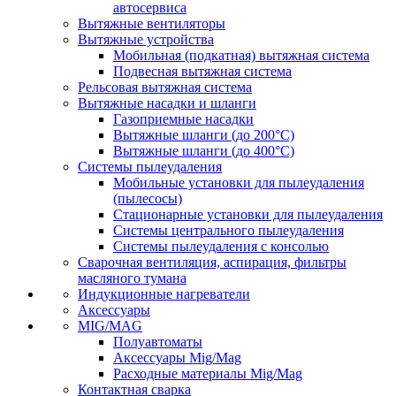
автосервиса
Вытяжные вентиляторы
Вытяжные устройства
Мобильная (подкатная) вытяжная система
Подвесная вытяжная система
Рельсовая вытяжная система
Вытяжные насадки и шланги
Газоприемные насадки
Вытяжные шланги (до 200°C)
Вытяжные шланги (до 400°C)
Системы пылеудаления
Мобильные установки для пылеудаления
(пылесосы)
Стационарные установки для пылеудаления
Системы центрального пылеудаления
Системы пылеудаления с консолью
Сварочная вентиляция, аспирация, фильтры
масляного тумана
Индукционные нагреватели
Аксессуары
MIG/MAG
Полуавтоматы
Аксессуары Mig/Mag
Расходные материалы Mig/Mag
Контактная сварка