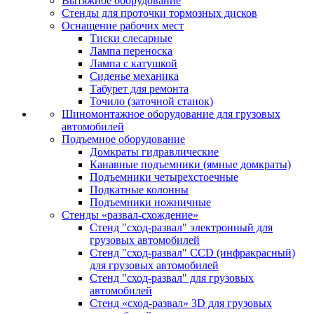
Вытяжное оборудование
Стенды для проточки тормозных дисков
Оснащение рабочих мест
Тиски слесарные
Лампа переноска
Лампа с катушкой
Сиденье механика
Табурет для ремонта
Точило (заточной станок)
Шиномонтажное оборудование для грузовых
автомобилей
Подъемное оборудование
Домкраты гидравлические
Канавные подъемники (ямные домкраты)
Подъемники четырехстоечные
Подкатные колонны
Подъемники ножничные
Стенды «развал-схождение»
Стенд "сход-развал" электронный для
грузовых автомобилей
Стенд "сход-развал" CCD (инфракрасный)
для грузовых автомобилей
Стенд "сход-развал" для грузовых
автомобилей
Стенд «сход-развал» 3D для грузовых