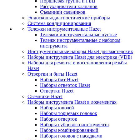
Поршневая группа и ГБЦ
Рассухариватели клапанов
Съемники сальников
Эндоскопы/диагностические приборы
Система кондиционирования
Тележки инструментальные Hazet
Тележки инструментальные пустые
Тележк инструментальные с набором
инструмента
Инструментальные наборы Hazet для мастерских
Наборы инструмента Hazet для электрика (VDE)
Наборы для ремонта и восстановления резьбы
Hazet
Отвертки и биты Hazet
Наборы бит Hazet
Наборы отверток Hazet
Отвертки Hazet
Съемники Hazet
Наборы инструмента Hazet в ложементах
Наборы ключей
Наборы торцевых головок
Наборы отверток
Наборы губцевого инструмента
Наборы комбинированный
Наборы головок с насадками