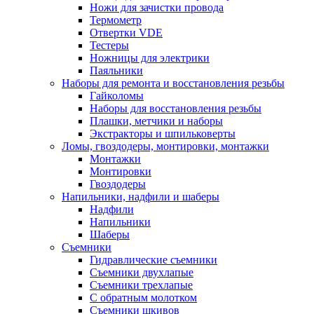
Ножи для зачистки провода
Термометр
Отвертки VDE
Тестеры
Ножницы для электрики
Паяльники
Наборы для ремонта и восстановления резьбы
Гайколомы
Наборы для восстановления резьбы
Плашки, метчики и наборы
Экстракторы и шпильковерты
Ломы, гвоздодеры, монтировки, монтажки
Монтажки
Монтировки
Гвоздодеры
Напильники, надфили и шаберы
Надфили
Напильники
Шаберы
Съемники
Гидравлические съемники
Съемники двухлапые
Съемники трехлапые
С обратным молотком
Съемники шкивов