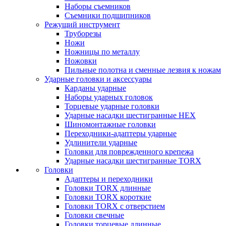
Наборы съемников
Съемники подшипников
Режущий инструмент
Труборезы
Ножи
Ножницы по металлу
Ножовки
Пильные полотна и сменные лезвия к ножам
Ударные головки и аксессуары
Карданы ударные
Наборы ударных головок
Торцевые ударные головки
Ударные насадки шестигранные HEX
Шиномонтажные головки
Переходники-адаптеры ударные
Удлинители ударные
Головки для поврежденного крепежа
Ударные насадки шестигранные TORX
Головки
Адаптеры и переходники
Головки TORX длинные
Головки TORX короткие
Головки TORX с отверстием
Головки свечные
Головки торцевые длинные