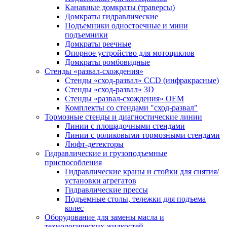
Канавные домкраты (траверсы)
Домкраты гидравлические
Подъемники одностоечные и мини
подъемники
Домкраты реечные
Опорное устройство для мотоциклов
Домкраты ромбовидные
Стенды «развал-схождения»
Стенды «сход-развал» CCD (инфракрасные)
Стенды «сход-развал» 3D
Стенды «развал-схождения» ОЕМ
Комплекты со стендами "сход-развал"
Тормозные стенды и диагностические линии
Линии с площадочными стендами
Линии с роликовыми тормозными стендами
Люфт-детекторы
Гидравлические и грузоподъемные
приспособления
Гидравлические краны и стойки для снятия/
установки агрегатов
Гидравлические прессы
Подъемные столы, тележки для подъема
колес
Оборудование для замены масла и
технологических жидкостей