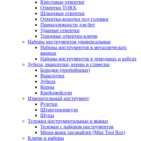
Крестовые отвертки
Отвертки TORX
Шлицевые отвертки
Отвертки-воротки под головки
Принадлежности для бит
Ударные отвертки
Торцевые отвертки-ключи
Наборы инструментов универсальные
Наборы инструментов в металлических
ящиках
Наборы инструментов в чемоданах и кейсах
Зубила, выколотки, керны и стамески
Бородки (пробойники)
Выколотки
Зубила
Керны
Крейцмейсели
Измерительный инструмент
Рулетки
Штангенциркули
Щупы
Тележки инструментальные и ящики
Тележки с набором инструментов
Мини-ящик органайзер (Mini Tool Box)
Ключи и наборы