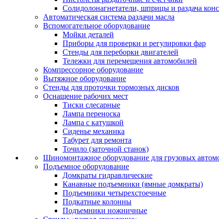
Солидолонагнетатели, шприцы и раздача кон
Автоматическая система раздачи масла
Вспомогательное оборудование
Мойки деталей
Приборы для проверки и регулировки фар
Стенды для переборки двигателей
Тележки для перемещения автомобилей
Компрессорное оборудование
Вытяжное оборудование
Стенды для проточки тормозных дисков
Оснащение рабочих мест
Тиски слесарные
Лампа переноска
Лампа с катушкой
Сиденье механика
Табурет для ремонта
Точило (заточной станок)
Шиномонтажное оборудование для грузовых автом
Подъемное оборудование
Домкраты гидравлические
Канавные подъемники (ямные домкраты)
Подъемники четырехстоечные
Подкатные колонны
Подъемники ножничные