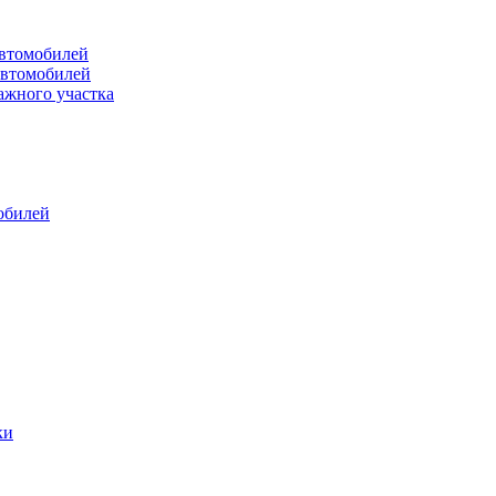
втомобилей
автомобилей
ажного участка
обилей
ки