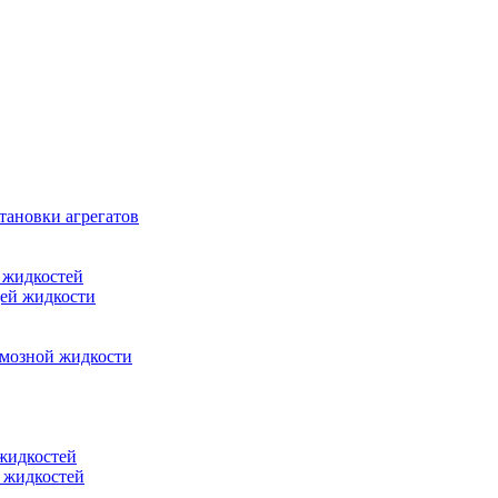
тановки агрегатов
 жидкостей
щей жидкости
рмозной жидкости
 жидкостей
 жидкостей