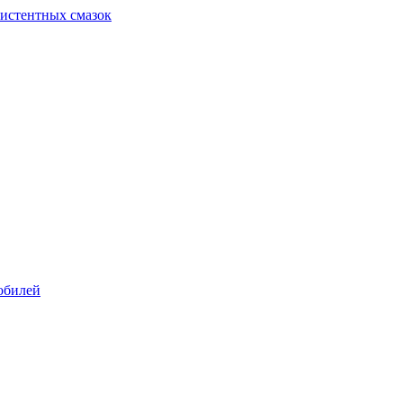
систентных смазок
обилей