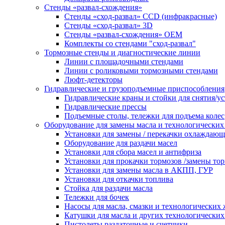
Стенды «развал-схождения»
Стенды «сход-развал» CCD (инфракрасные)
Стенды «сход-развал» 3D
Стенды «развал-схождения» ОЕМ
Комплекты со стендами "сход-развал"
Тормозные стенды и диагностические линии
Линии с площадочными стендами
Линии с роликовыми тормозными стендами
Люфт-детекторы
Гидравлические и грузоподъемные приспособления
Гидравлические краны и стойки для снятия/ус
Гидравлические прессы
Подъемные столы, тележки для подъема колес
Оборудование для замены масла и технологических
Установки для замены / перекачки охлаждаю
Оборудование для раздачи масел
Установки для сбора масел и антифриза
Установки для прокачки тормозов /замены то
Установки для замены масла в АКПП, ГУР
Установки для откачки топлива
Стойка для раздачи масла
Тележки для бочек
Насосы для масла, смазки и технологических
Катушки для масла и других технологических
Пистолеты раздаточные и счетчики