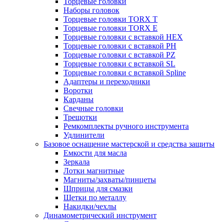
Торцевые головки
Наборы головок
Торцевые головки TORX T
Торцевые головки TORX Е
Торцевые головки с вставкой HEX
Торцевые головки с вставкой PH
Торцевые головки с вставкой PZ
Торцевые головки с вставкой SL
Торцевые головки с вставкой Spline
Адаптеры и переходники
Воротки
Карданы
Свечные головки
Трещотки
Ремкомплекты ручного инструмента
Удлинители
Базовое оснащение мастерской и средства защиты
Емкости для масла
Зеркала
Лотки магнитные
Магниты/захваты/пинцеты
Шприцы для смазки
Щетки по металлу
Накидки/чехлы
Динамометрический инструмент