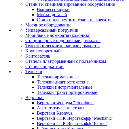
Станки и специализированное оборудование
Выпрессовщики
Мойки деталей
Станки для ремонта узлов и агрегатов
Моечное оборудование
Универсальный погрузчик
Мобильные домкраты (колонны)
Стационарные подпольные домкраты
Телескопические канавные домкраты
Круг поворотный
Кантователь
Стапель платформенный с подъемником
Стапель подкатной
Тележки
Тележки арматурные
Тележки диагностические
Тележки инструментальные
Тележки транспортировочные
Верстаки
Верстаки Феррум "Premium"
Антистатические столы
Верстаки Kronvuz
Верстаки ТПК Верстакофф "Mechanic"
Верстаки ТПК Верстакофф "Fabric"
Рабочие столы Kronvuz