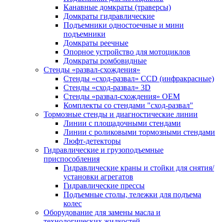
Канавные домкраты (траверсы)
Домкраты гидравлические
Подъемники одностоечные и мини
подъемники
Домкраты реечные
Опорное устройство для мотоциклов
Домкраты ромбовидные
Стенды «развал-схождения»
Стенды «сход-развал» CCD (инфракрасные)
Стенды «сход-развал» 3D
Стенды «развал-схождения» ОЕМ
Комплекты со стендами "сход-развал"
Тормозные стенды и диагностические линии
Линии с площадочными стендами
Линии с роликовыми тормозными стендами
Люфт-детекторы
Гидравлические и грузоподъемные
приспособления
Гидравлические краны и стойки для снятия/
установки агрегатов
Гидравлические прессы
Подъемные столы, тележки для подъема
колес
Оборудование для замены масла и
технологических жидкостей