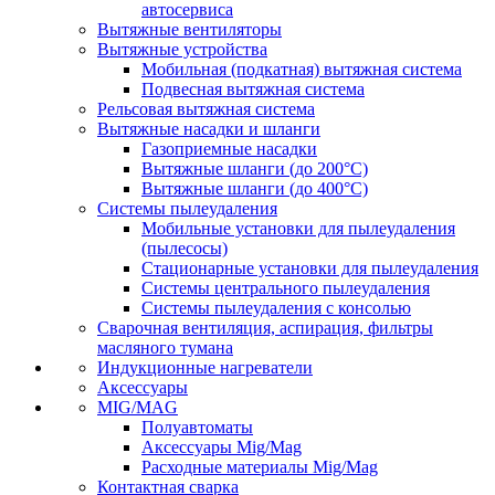
автосервиса
Вытяжные вентиляторы
Вытяжные устройства
Мобильная (подкатная) вытяжная система
Подвесная вытяжная система
Рельсовая вытяжная система
Вытяжные насадки и шланги
Газоприемные насадки
Вытяжные шланги (до 200°C)
Вытяжные шланги (до 400°C)
Системы пылеудаления
Мобильные установки для пылеудаления
(пылесосы)
Стационарные установки для пылеудаления
Системы центрального пылеудаления
Системы пылеудаления с консолью
Сварочная вентиляция, аспирация, фильтры
масляного тумана
Индукционные нагреватели
Аксессуары
MIG/MAG
Полуавтоматы
Аксессуары Mig/Mag
Расходные материалы Mig/Mag
Контактная сварка