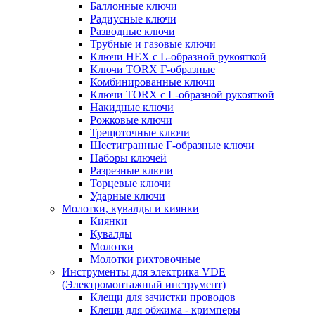
Баллонные ключи
Радиусные ключи
Разводные ключи
Трубные и газовые ключи
Ключи HEX с L-образной рукояткой
Ключи TORX Г-образные
Комбинированные ключи
Ключи TORX с L-образной рукояткой
Накидные ключи
Рожковые ключи
Трещоточные ключи
Шестигранные Г-образные ключи
Наборы ключей
Разрезные ключи
Торцевые ключи
Ударные ключи
Молотки, кувалды и киянки
Киянки
Кувалды
Молотки
Молотки рихтовочные
Инструменты для электрика VDE
(Электромонтажный инструмент)
Клещи для зачистки проводов
Клещи для обжима - кримперы