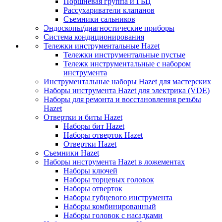
Поршневая группа и ГБЦ
Рассухариватели клапанов
Съемники сальников
Эндоскопы/диагностические приборы
Система кондиционирования
Тележки инструментальные Hazet
Тележки инструментальные пустые
Тележк инструментальные с набором
инструмента
Инструментальные наборы Hazet для мастерских
Наборы инструмента Hazet для электрика (VDE)
Наборы для ремонта и восстановления резьбы
Hazet
Отвертки и биты Hazet
Наборы бит Hazet
Наборы отверток Hazet
Отвертки Hazet
Съемники Hazet
Наборы инструмента Hazet в ложементах
Наборы ключей
Наборы торцевых головок
Наборы отверток
Наборы губцевого инструмента
Наборы комбинированный
Наборы головок с насадками