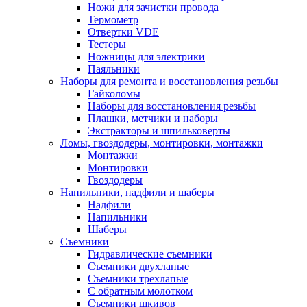
Ножи для зачистки провода
Термометр
Отвертки VDE
Тестеры
Ножницы для электрики
Паяльники
Наборы для ремонта и восстановления резьбы
Гайколомы
Наборы для восстановления резьбы
Плашки, метчики и наборы
Экстракторы и шпильковерты
Ломы, гвоздодеры, монтировки, монтажки
Монтажки
Монтировки
Гвоздодеры
Напильники, надфили и шаберы
Надфили
Напильники
Шаберы
Съемники
Гидравлические съемники
Съемники двухлапые
Съемники трехлапые
С обратным молотком
Съемники шкивов