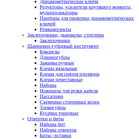
Динамометрические ключи
Редукторы, усилители крутящего момента,
мультипликаторы
Приборы для проверки динамометрических
ключей
Ремкомплекты
Заклепочники, дыроколы, степлеры
Заклепочники
Шарнирно-губцевый инструмент
Бокорезы
Длинногубцы
Зажимы ручные
Клещи вязальные
Клещи для снятия изоляции
Клещи переставные
Наборы
Ножницы для резки кабеля
Пассатижи
Съемники стопорных колец
Тонкогубцы
Кусачки торцевые
Отвертки и биты
Наборы бит
Наборы отверток
Биты / вставки