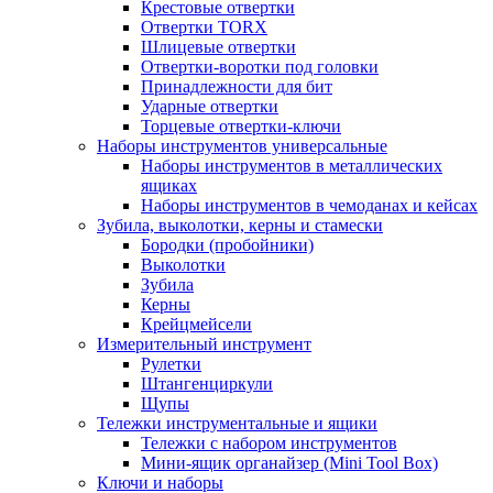
Крестовые отвертки
Отвертки TORX
Шлицевые отвертки
Отвертки-воротки под головки
Принадлежности для бит
Ударные отвертки
Торцевые отвертки-ключи
Наборы инструментов универсальные
Наборы инструментов в металлических
ящиках
Наборы инструментов в чемоданах и кейсах
Зубила, выколотки, керны и стамески
Бородки (пробойники)
Выколотки
Зубила
Керны
Крейцмейсели
Измерительный инструмент
Рулетки
Штангенциркули
Щупы
Тележки инструментальные и ящики
Тележки с набором инструментов
Мини-ящик органайзер (Mini Tool Box)
Ключи и наборы