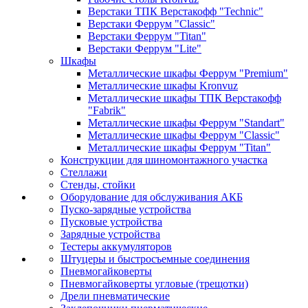
Верстаки ТПК Верстакофф "Technic"
Верстаки Феррум "Classic"
Верстаки Феррум "Titan"
Верстаки Феррум "Lite"
Шкафы
Металлические шкафы Феррум "Premium"
Металлические шкафы Kronvuz
Металлические шкафы ТПК Верстакофф
"Fabrik"
Металлические шкафы Феррум "Standart"
Металлические шкафы Феррум "Classic"
Металлические шкафы Феррум "Titan"
Конструкции для шиномонтажного участка
Стеллажи
Стенды, стойки
Оборудование для обслуживания АКБ
Пуско-зарядные устройства
Пусковые устройства
Зарядные устройства
Тестеры аккумуляторов
Штуцеры и быстросъемные соединения
Пневмогайковерты
Пневмогайковерты угловые (трещотки)
Дрели пневматические