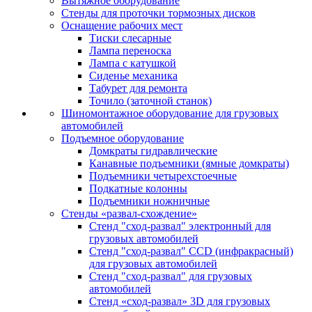
Вытяжное оборудование
Стенды для проточки тормозных дисков
Оснащение рабочих мест
Тиски слесарные
Лампа переноска
Лампа с катушкой
Сиденье механика
Табурет для ремонта
Точило (заточной станок)
Шиномонтажное оборудование для грузовых
автомобилей
Подъемное оборудование
Домкраты гидравлические
Канавные подъемники (ямные домкраты)
Подъемники четырехстоечные
Подкатные колонны
Подъемники ножничные
Стенды «развал-схождение»
Стенд "сход-развал" электронный для
грузовых автомобилей
Стенд "сход-развал" CCD (инфракрасный)
для грузовых автомобилей
Стенд "сход-развал" для грузовых
автомобилей
Стенд «сход-развал» 3D для грузовых