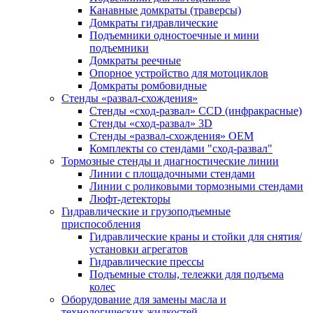
Канавные домкраты (траверсы)
Домкраты гидравлические
Подъемники одностоечные и мини
подъемники
Домкраты реечные
Опорное устройство для мотоциклов
Домкраты ромбовидные
Стенды «развал-схождения»
Стенды «сход-развал» CCD (инфракрасные)
Стенды «сход-развал» 3D
Стенды «развал-схождения» ОЕМ
Комплекты со стендами "сход-развал"
Тормозные стенды и диагностические линии
Линии с площадочными стендами
Линии с роликовыми тормозными стендами
Люфт-детекторы
Гидравлические и грузоподъемные
приспособления
Гидравлические краны и стойки для снятия/
установки агрегатов
Гидравлические прессы
Подъемные столы, тележки для подъема
колес
Оборудование для замены масла и
технологических жидкостей