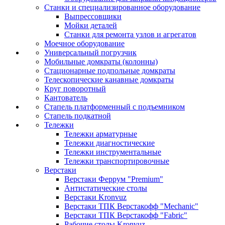
Станки и специализированное оборудование
Выпрессовщики
Мойки деталей
Станки для ремонта узлов и агрегатов
Моечное оборудование
Универсальный погрузчик
Мобильные домкраты (колонны)
Стационарные подпольные домкраты
Телескопические канавные домкраты
Круг поворотный
Кантователь
Стапель платформенный с подъемником
Стапель подкатной
Тележки
Тележки арматурные
Тележки диагностические
Тележки инструментальные
Тележки транспортировочные
Верстаки
Верстаки Феррум "Premium"
Антистатические столы
Верстаки Kronvuz
Верстаки ТПК Верстакофф "Mechanic"
Верстаки ТПК Верстакофф "Fabric"
Рабочие столы Kronvuz