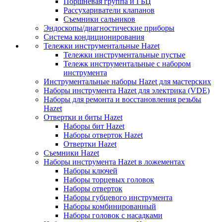
Поршневая группа и ГБЦ
Рассухариватели клапанов
Съемники сальников
Эндоскопы/диагностические приборы
Система кондиционирования
Тележки инструментальные Hazet
Тележки инструментальные пустые
Тележк инструментальные с набором
инструмента
Инструментальные наборы Hazet для мастерских
Наборы инструмента Hazet для электрика (VDE)
Наборы для ремонта и восстановления резьбы
Hazet
Отвертки и биты Hazet
Наборы бит Hazet
Наборы отверток Hazet
Отвертки Hazet
Съемники Hazet
Наборы инструмента Hazet в ложементах
Наборы ключей
Наборы торцевых головок
Наборы отверток
Наборы губцевого инструмента
Наборы комбинированный
Наборы головок с насадками