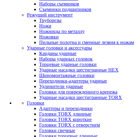
Наборы съемников
Съемники подшипников
Режущий инструмент
Труборезы
Ножи
Ножницы по металлу
Ножовки
Пильные полотна и сменные лезвия к ножам
Ударные головки и аксессуары
Карданы ударные
Наборы ударных головок
Торцевые ударные головки
Ударные насадки шестигранные HEX
Шиномонтажные головки
Переходники-адаптеры ударные
Удлинители ударные
Головки для поврежденного крепежа
Ударные насадки шестигранные TORX
Головки
Адаптеры и переходники
Головки TORX длинные
Головки TORX короткие
Головки TORX с отверстием
Головки свечные
Головки торцевые длинные