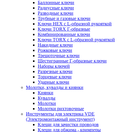
Баллонные ключи
Радиусные ключи
Разводные ключи
Трубные и газовые ключи
Ключи HEX с L-образной рукояткой
Ключи TORX Г-образные
Комбинированные ключи
Ключи TORX с L-образной рукояткой
Накидные ключи
Рожковые ключи
Трещоточные ключи
Шестигранные Г-образные ключи
Наборы ключей
Разрезные ключи
Торцевые ключи
Ударные ключи
Молотки, кувалды и киянки
Киянки
Кувалды
Молотки
Молотки рихтовочные
Инструменты для электрика VDE
(Электромонтажный инструмент)
Клещи для зачистки проводов
Клещи для обжима - кримперы