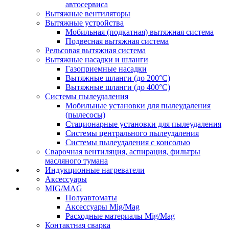
автосервиса
Вытяжные вентиляторы
Вытяжные устройства
Мобильная (подкатная) вытяжная система
Подвесная вытяжная система
Рельсовая вытяжная система
Вытяжные насадки и шланги
Газоприемные насадки
Вытяжные шланги (до 200°C)
Вытяжные шланги (до 400°C)
Системы пылеудаления
Мобильные установки для пылеудаления
(пылесосы)
Стационарные установки для пылеудаления
Системы центрального пылеудаления
Системы пылеудаления с консолью
Сварочная вентиляция, аспирация, фильтры
масляного тумана
Индукционные нагреватели
Аксессуары
MIG/MAG
Полуавтоматы
Аксессуары Mig/Mag
Расходные материалы Mig/Mag
Контактная сварка