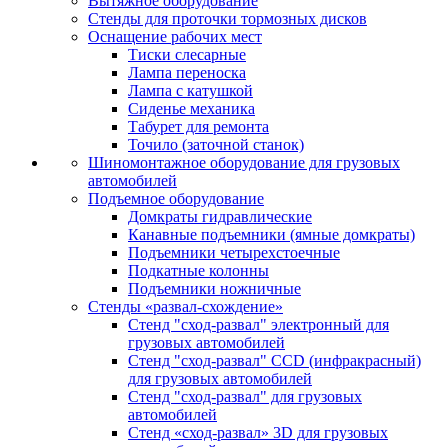
Вытяжное оборудование
Стенды для проточки тормозных дисков
Оснащение рабочих мест
Тиски слесарные
Лампа переноска
Лампа с катушкой
Сиденье механика
Табурет для ремонта
Точило (заточной станок)
Шиномонтажное оборудование для грузовых
автомобилей
Подъемное оборудование
Домкраты гидравлические
Канавные подъемники (ямные домкраты)
Подъемники четырехстоечные
Подкатные колонны
Подъемники ножничные
Стенды «развал-схождение»
Стенд "сход-развал" электронный для
грузовых автомобилей
Стенд "сход-развал" CCD (инфракрасный)
для грузовых автомобилей
Стенд "сход-развал" для грузовых
автомобилей
Стенд «сход-развал» 3D для грузовых