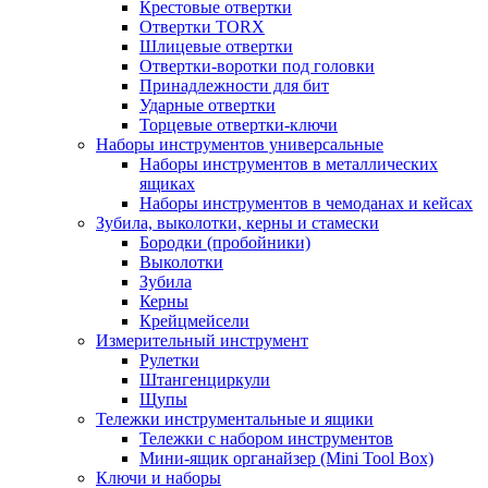
Крестовые отвертки
Отвертки TORX
Шлицевые отвертки
Отвертки-воротки под головки
Принадлежности для бит
Ударные отвертки
Торцевые отвертки-ключи
Наборы инструментов универсальные
Наборы инструментов в металлических
ящиках
Наборы инструментов в чемоданах и кейсах
Зубила, выколотки, керны и стамески
Бородки (пробойники)
Выколотки
Зубила
Керны
Крейцмейсели
Измерительный инструмент
Рулетки
Штангенциркули
Щупы
Тележки инструментальные и ящики
Тележки с набором инструментов
Мини-ящик органайзер (Mini Tool Box)
Ключи и наборы