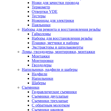
Ножи для зачистки провода
Термометр
Отвертки VDE
Тестеры
Ножницы для электрики
Паяльники
Наборы для ремонта и восстановления резьбы
Гайколомы
Наборы для восстановления резьбы
Плашки, метчики и наборы
Экстракторы и шпильковерты
Ломы, гвоздодеры, монтировки, монтажки
Монтажки
Монтировки
Гвоздодеры
Напильники, надфили и шаберы
Надфили
Напильники
Шаберы
Съемники
Гидравлические съемники
Съемники двухлапые
Съемники трехлапые
С обратным молотком
Съемники шкивов