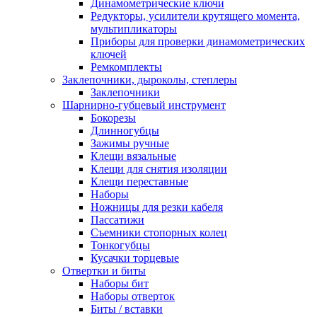
Динамометрические ключи
Редукторы, усилители крутящего момента,
мультипликаторы
Приборы для проверки динамометрических
ключей
Ремкомплекты
Заклепочники, дыроколы, степлеры
Заклепочники
Шарнирно-губцевый инструмент
Бокорезы
Длинногубцы
Зажимы ручные
Клещи вязальные
Клещи для снятия изоляции
Клещи переставные
Наборы
Ножницы для резки кабеля
Пассатижи
Съемники стопорных колец
Тонкогубцы
Кусачки торцевые
Отвертки и биты
Наборы бит
Наборы отверток
Биты / вставки