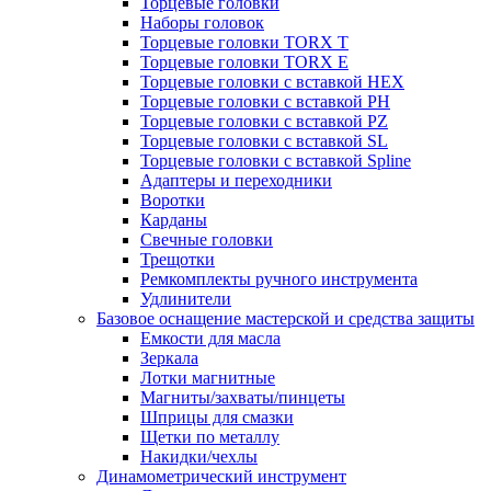
Торцевые головки
Наборы головок
Торцевые головки TORX T
Торцевые головки TORX Е
Торцевые головки с вставкой HEX
Торцевые головки с вставкой PH
Торцевые головки с вставкой PZ
Торцевые головки с вставкой SL
Торцевые головки с вставкой Spline
Адаптеры и переходники
Воротки
Карданы
Свечные головки
Трещотки
Ремкомплекты ручного инструмента
Удлинители
Базовое оснащение мастерской и средства защиты
Емкости для масла
Зеркала
Лотки магнитные
Магниты/захваты/пинцеты
Шприцы для смазки
Щетки по металлу
Накидки/чехлы
Динамометрический инструмент