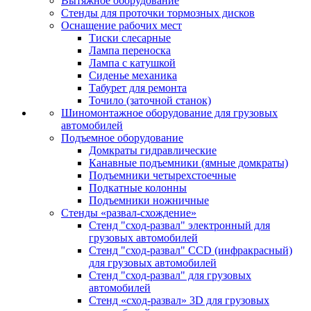
Вытяжное оборудование
Стенды для проточки тормозных дисков
Оснащение рабочих мест
Тиски слесарные
Лампа переноска
Лампа с катушкой
Сиденье механика
Табурет для ремонта
Точило (заточной станок)
Шиномонтажное оборудование для грузовых
автомобилей
Подъемное оборудование
Домкраты гидравлические
Канавные подъемники (ямные домкраты)
Подъемники четырехстоечные
Подкатные колонны
Подъемники ножничные
Стенды «развал-схождение»
Стенд "сход-развал" электронный для
грузовых автомобилей
Стенд "сход-развал" CCD (инфракрасный)
для грузовых автомобилей
Стенд "сход-развал" для грузовых
автомобилей
Стенд «сход-развал» 3D для грузовых