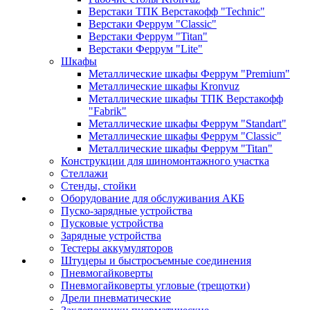
Верстаки ТПК Верстакофф "Technic"
Верстаки Феррум "Classic"
Верстаки Феррум "Titan"
Верстаки Феррум "Lite"
Шкафы
Металлические шкафы Феррум "Premium"
Металлические шкафы Kronvuz
Металлические шкафы ТПК Верстакофф
"Fabrik"
Металлические шкафы Феррум "Standart"
Металлические шкафы Феррум "Classic"
Металлические шкафы Феррум "Titan"
Конструкции для шиномонтажного участка
Стеллажи
Стенды, стойки
Оборудование для обслуживания АКБ
Пуско-зарядные устройства
Пусковые устройства
Зарядные устройства
Тестеры аккумуляторов
Штуцеры и быстросъемные соединения
Пневмогайковерты
Пневмогайковерты угловые (трещотки)
Дрели пневматические