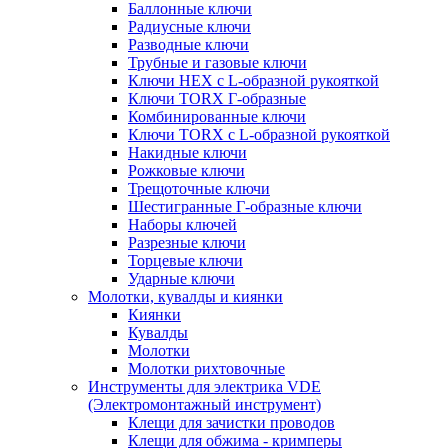
Баллонные ключи
Радиусные ключи
Разводные ключи
Трубные и газовые ключи
Ключи HEX с L-образной рукояткой
Ключи TORX Г-образные
Комбинированные ключи
Ключи TORX с L-образной рукояткой
Накидные ключи
Рожковые ключи
Трещоточные ключи
Шестигранные Г-образные ключи
Наборы ключей
Разрезные ключи
Торцевые ключи
Ударные ключи
Молотки, кувалды и киянки
Киянки
Кувалды
Молотки
Молотки рихтовочные
Инструменты для электрика VDE
(Электромонтажный инструмент)
Клещи для зачистки проводов
Клещи для обжима - кримперы