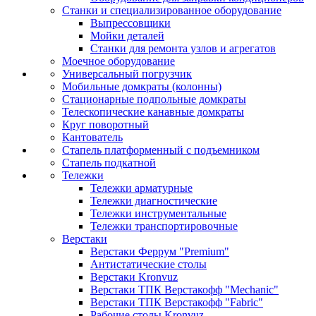
Станки и специализированное оборудование
Выпрессовщики
Мойки деталей
Станки для ремонта узлов и агрегатов
Моечное оборудование
Универсальный погрузчик
Мобильные домкраты (колонны)
Стационарные подпольные домкраты
Телескопические канавные домкраты
Круг поворотный
Кантователь
Стапель платформенный с подъемником
Стапель подкатной
Тележки
Тележки арматурные
Тележки диагностические
Тележки инструментальные
Тележки транспортировочные
Верстаки
Верстаки Феррум "Premium"
Антистатические столы
Верстаки Kronvuz
Верстаки ТПК Верстакофф "Mechanic"
Верстаки ТПК Верстакофф "Fabric"
Рабочие столы Kronvuz