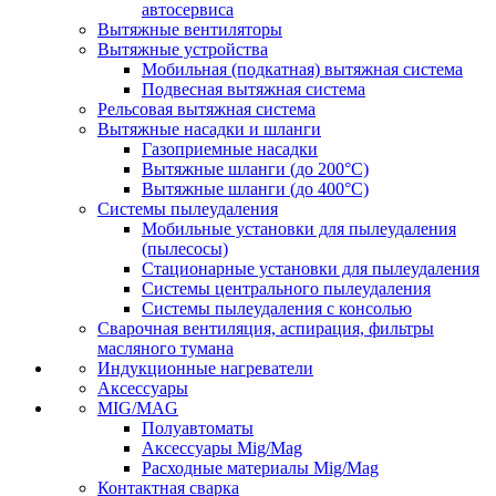
автосервиса
Вытяжные вентиляторы
Вытяжные устройства
Мобильная (подкатная) вытяжная система
Подвесная вытяжная система
Рельсовая вытяжная система
Вытяжные насадки и шланги
Газоприемные насадки
Вытяжные шланги (до 200°C)
Вытяжные шланги (до 400°C)
Системы пылеудаления
Мобильные установки для пылеудаления
(пылесосы)
Стационарные установки для пылеудаления
Системы центрального пылеудаления
Системы пылеудаления с консолью
Сварочная вентиляция, аспирация, фильтры
масляного тумана
Индукционные нагреватели
Аксессуары
MIG/MAG
Полуавтоматы
Аксессуары Mig/Mag
Расходные материалы Mig/Mag
Контактная сварка