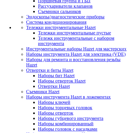
Поршневая группа и ГБЦ
Рассухариватели клапанов
Съемники сальников
Эндоскопы/диагностические приборы
Система кондиционирования
Тележки инструментальные Hazet
Тележки инструментальные пустые
Тележк инструментальные с набором
инструмента
Инструментальные наборы Hazet для мастерских
Наборы инструмента Hazet для электрика (VDE)
Наборы для ремонта и восстановления резьбы
Hazet
Отвертки и биты Hazet
Наборы бит Hazet
Наборы отверток Hazet
Отвертки Hazet
Съемники Hazet
Наборы инструмента Hazet в ложементах
Наборы ключей
Наборы торцевых головок
Наборы отверток
Наборы губцевого инструмента
Наборы комбинированный
Наборы головок с насадками