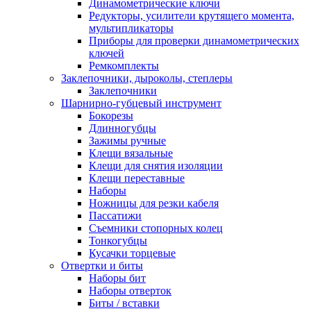
Динамометрические ключи
Редукторы, усилители крутящего момента,
мультипликаторы
Приборы для проверки динамометрических
ключей
Ремкомплекты
Заклепочники, дыроколы, степлеры
Заклепочники
Шарнирно-губцевый инструмент
Бокорезы
Длинногубцы
Зажимы ручные
Клещи вязальные
Клещи для снятия изоляции
Клещи переставные
Наборы
Ножницы для резки кабеля
Пассатижи
Съемники стопорных колец
Тонкогубцы
Кусачки торцевые
Отвертки и биты
Наборы бит
Наборы отверток
Биты / вставки