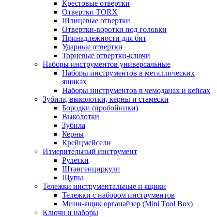
Крестовые отвертки
Отвертки TORX
Шлицевые отвертки
Отвертки-воротки под головки
Принадлежности для бит
Ударные отвертки
Торцевые отвертки-ключи
Наборы инструментов универсальные
Наборы инструментов в металлических
ящиках
Наборы инструментов в чемоданах и кейсах
Зубила, выколотки, керны и стамески
Бородки (пробойники)
Выколотки
Зубила
Керны
Крейцмейсели
Измерительный инструмент
Рулетки
Штангенциркули
Щупы
Тележки инструментальные и ящики
Тележки с набором инструментов
Мини-ящик органайзер (Mini Tool Box)
Ключи и наборы