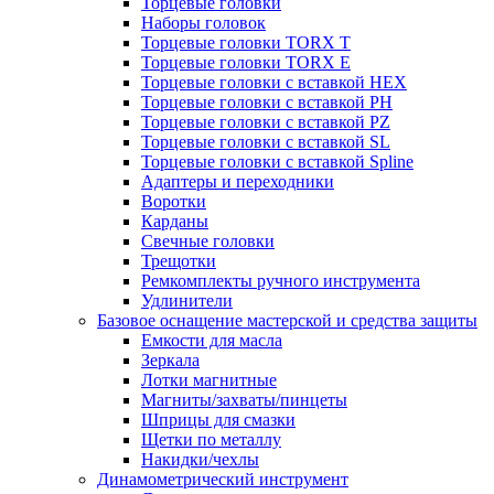
Торцевые головки
Наборы головок
Торцевые головки TORX T
Торцевые головки TORX Е
Торцевые головки с вставкой HEX
Торцевые головки с вставкой PH
Торцевые головки с вставкой PZ
Торцевые головки с вставкой SL
Торцевые головки с вставкой Spline
Адаптеры и переходники
Воротки
Карданы
Свечные головки
Трещотки
Ремкомплекты ручного инструмента
Удлинители
Базовое оснащение мастерской и средства защиты
Емкости для масла
Зеркала
Лотки магнитные
Магниты/захваты/пинцеты
Шприцы для смазки
Щетки по металлу
Накидки/чехлы
Динамометрический инструмент