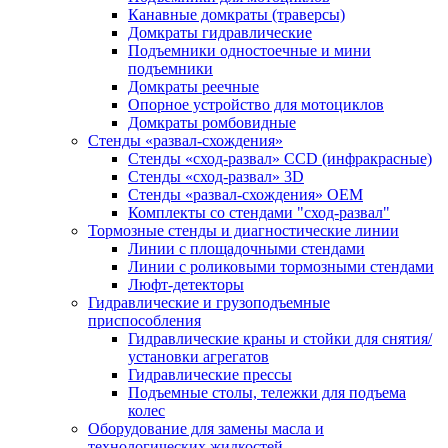
Канавные домкраты (траверсы)
Домкраты гидравлические
Подъемники одностоечные и мини
подъемники
Домкраты реечные
Опорное устройство для мотоциклов
Домкраты ромбовидные
Стенды «развал-схождения»
Стенды «сход-развал» CCD (инфракрасные)
Стенды «сход-развал» 3D
Стенды «развал-схождения» ОЕМ
Комплекты со стендами "сход-развал"
Тормозные стенды и диагностические линии
Линии с площадочными стендами
Линии с роликовыми тормозными стендами
Люфт-детекторы
Гидравлические и грузоподъемные
приспособления
Гидравлические краны и стойки для снятия/
установки агрегатов
Гидравлические прессы
Подъемные столы, тележки для подъема
колес
Оборудование для замены масла и
технологических жидкостей