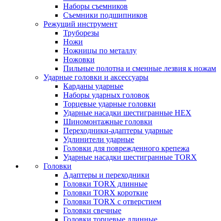
Наборы съемников
Съемники подшипников
Режущий инструмент
Труборезы
Ножи
Ножницы по металлу
Ножовки
Пильные полотна и сменные лезвия к ножам
Ударные головки и аксессуары
Карданы ударные
Наборы ударных головок
Торцевые ударные головки
Ударные насадки шестигранные HEX
Шиномонтажные головки
Переходники-адаптеры ударные
Удлинители ударные
Головки для поврежденного крепежа
Ударные насадки шестигранные TORX
Головки
Адаптеры и переходники
Головки TORX длинные
Головки TORX короткие
Головки TORX с отверстием
Головки свечные
Головки торцевые длинные