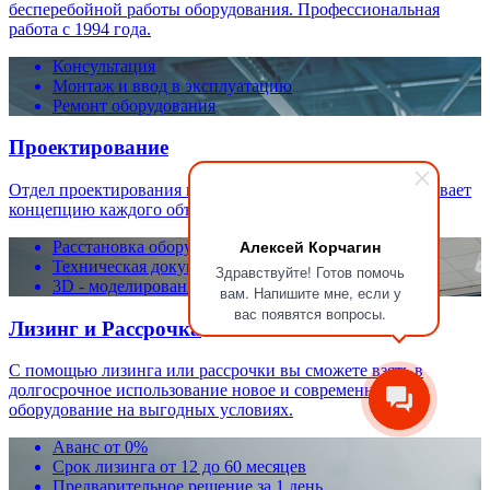
бесперебойной работы оборудования. Профессиональная
работа с 1994 года.
Консультация
Монтаж и ввод в эксплуатацию
Ремонт оборудования
Проектирование
Отдел проектирования компании «ТТС-Авто» разрабатывает
концепцию каждого объекта.
Алексей Корчагин
Расстановка оборудования
Техническая документация
Здравствуйте! Готов помочь
3D - моделирование
вам. Напишите мне, если у
вас появятся вопросы.
Лизинг и Рассрочка
С помощью лизинга или рассрочки вы сможете взять в
долгосрочное использование новое и современное
оборудование на выгодных условиях.
Аванс от 0%
Срок лизинга от 12 до 60 месяцев
Предварительное решение за 1 день