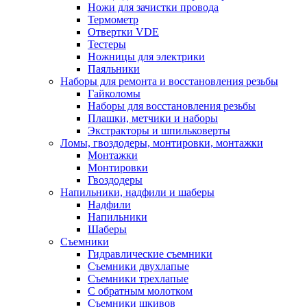
Ножи для зачистки провода
Термометр
Отвертки VDE
Тестеры
Ножницы для электрики
Паяльники
Наборы для ремонта и восстановления резьбы
Гайколомы
Наборы для восстановления резьбы
Плашки, метчики и наборы
Экстракторы и шпильковерты
Ломы, гвоздодеры, монтировки, монтажки
Монтажки
Монтировки
Гвоздодеры
Напильники, надфили и шаберы
Надфили
Напильники
Шаберы
Съемники
Гидравлические съемники
Съемники двухлапые
Съемники трехлапые
С обратным молотком
Съемники шкивов