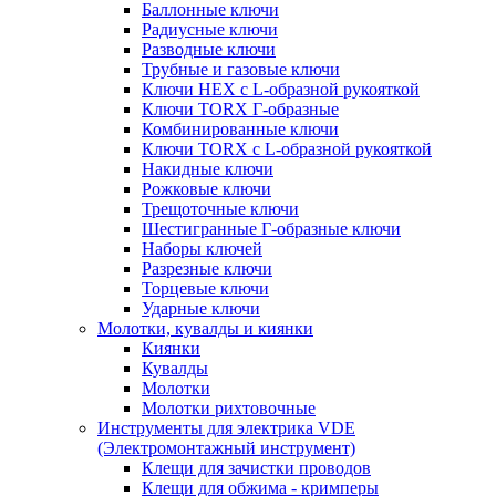
Баллонные ключи
Радиусные ключи
Разводные ключи
Трубные и газовые ключи
Ключи HEX с L-образной рукояткой
Ключи TORX Г-образные
Комбинированные ключи
Ключи TORX с L-образной рукояткой
Накидные ключи
Рожковые ключи
Трещоточные ключи
Шестигранные Г-образные ключи
Наборы ключей
Разрезные ключи
Торцевые ключи
Ударные ключи
Молотки, кувалды и киянки
Киянки
Кувалды
Молотки
Молотки рихтовочные
Инструменты для электрика VDE
(Электромонтажный инструмент)
Клещи для зачистки проводов
Клещи для обжима - кримперы