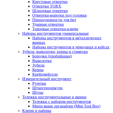
Крестовые отвертки
Отвертки TORX
Шлицевые отвертки
Отвертки-воротки под головки
Принадлежности для бит
Ударные отвертки
Торцевые отвертки-ключи
Наборы инструментов универсальные
Наборы инструментов в металлических
ящиках
Наборы инструментов в чемоданах и кейсах
Зубила, выколотки, керны и стамески
Бородки (пробойники)
Выколотки
Зубила
Керны
Крейцмейсели
Измерительный инструмент
Рулетки
Штангенциркули
Щупы
Тележки инструментальные и ящики
Тележки с набором инструментов
Мини-ящик органайзер (Mini Tool Box)
Ключи и наборы