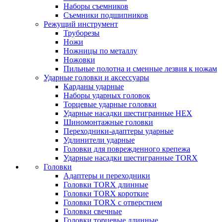
Наборы съемников
Съемники подшипников
Режущий инструмент
Труборезы
Ножи
Ножницы по металлу
Ножовки
Пильные полотна и сменные лезвия к ножам
Ударные головки и аксессуары
Карданы ударные
Наборы ударных головок
Торцевые ударные головки
Ударные насадки шестигранные HEX
Шиномонтажные головки
Переходники-адаптеры ударные
Удлинители ударные
Головки для поврежденного крепежа
Ударные насадки шестигранные TORX
Головки
Адаптеры и переходники
Головки TORX длинные
Головки TORX короткие
Головки TORX с отверстием
Головки свечные
Головки торцевые длинные