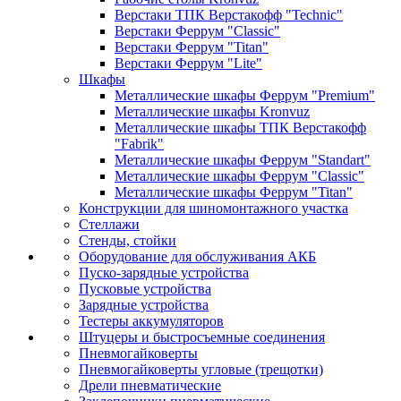
Верстаки ТПК Верстакофф "Technic"
Верстаки Феррум "Classic"
Верстаки Феррум "Titan"
Верстаки Феррум "Lite"
Шкафы
Металлические шкафы Феррум "Premium"
Металлические шкафы Kronvuz
Металлические шкафы ТПК Верстакофф
"Fabrik"
Металлические шкафы Феррум "Standart"
Металлические шкафы Феррум "Classic"
Металлические шкафы Феррум "Titan"
Конструкции для шиномонтажного участка
Стеллажи
Стенды, стойки
Оборудование для обслуживания АКБ
Пуско-зарядные устройства
Пусковые устройства
Зарядные устройства
Тестеры аккумуляторов
Штуцеры и быстросъемные соединения
Пневмогайковерты
Пневмогайковерты угловые (трещотки)
Дрели пневматические