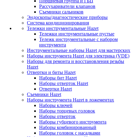
Поршневая группа и ГБЦ
Рассухариватели клапанов
Съемники сальников
Эндоскопы/диагностические приборы
Система кондиционирования
Тележки инструментальные Hazet
Тележки инструментальные пустые
Тележк инструментальные с набором
инструмента
Инструментальные наборы Hazet для мастерских
Наборы инструмента Hazet для электрика (VDE)
Наборы для ремонта и восстановления резьбы
Hazet
Отвертки и биты Hazet
Наборы бит Hazet
Наборы отверток Hazet
Отвертки Hazet
Съемники Hazet
Наборы инструмента Hazet в ложементах
Наборы ключей
Наборы торцевых головок
Наборы отверток
Наборы губцевого инструмента
Наборы комбинированный
Наборы головок с насадками