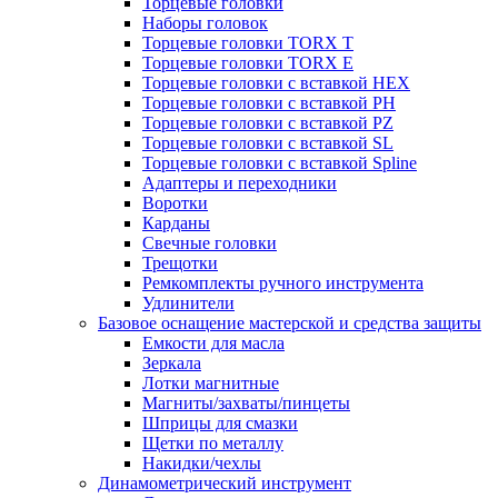
Торцевые головки
Наборы головок
Торцевые головки TORX T
Торцевые головки TORX Е
Торцевые головки с вставкой HEX
Торцевые головки с вставкой PH
Торцевые головки с вставкой PZ
Торцевые головки с вставкой SL
Торцевые головки с вставкой Spline
Адаптеры и переходники
Воротки
Карданы
Свечные головки
Трещотки
Ремкомплекты ручного инструмента
Удлинители
Базовое оснащение мастерской и средства защиты
Емкости для масла
Зеркала
Лотки магнитные
Магниты/захваты/пинцеты
Шприцы для смазки
Щетки по металлу
Накидки/чехлы
Динамометрический инструмент