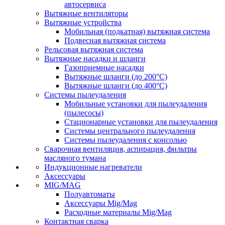
автосервиса
Вытяжные вентиляторы
Вытяжные устройства
Мобильная (подкатная) вытяжная система
Подвесная вытяжная система
Рельсовая вытяжная система
Вытяжные насадки и шланги
Газоприемные насадки
Вытяжные шланги (до 200°C)
Вытяжные шланги (до 400°C)
Системы пылеудаления
Мобильные установки для пылеудаления
(пылесосы)
Стационарные установки для пылеудаления
Системы центрального пылеудаления
Системы пылеудаления с консолью
Сварочная вентиляция, аспирация, фильтры
масляного тумана
Индукционные нагреватели
Аксессуары
MIG/MAG
Полуавтоматы
Аксессуары Mig/Mag
Расходные материалы Mig/Mag
Контактная сварка