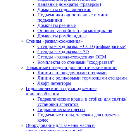
Канавные домкраты (траверсы)
Домкраты гидравлические
Подъемники одностоечные и мини
подъемники
Домкраты реечные
Опорное устройство для мотоциклов
Домкраты ромбовидные
Стенды «развал-схождения»
Стенды «сход-развал» CCD (инфракрасные)
Стенды «сход-развал» 3D
Стенды «развал-схождения» ОЕМ
Комплекты со стендами "сход-развал"
Тормозные стенды и диагностические линии
Линии с площадочными стендами
Линии с роликовыми тормозными стендами
Люфт-детекторы
Гидравлические и грузоподъемные
приспособления
Гидравлические краны и стойки для снятия/
установки агрегатов
Гидравлические прессы
Подъемные столы, тележки для подъема
колес
Оборудование для замены масла и
технологических жидкостей