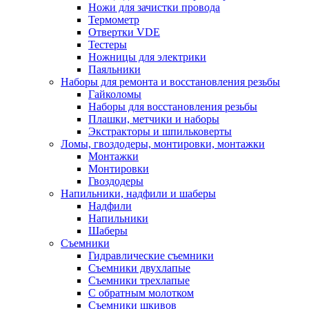
Ножи для зачистки провода
Термометр
Отвертки VDE
Тестеры
Ножницы для электрики
Паяльники
Наборы для ремонта и восстановления резьбы
Гайколомы
Наборы для восстановления резьбы
Плашки, метчики и наборы
Экстракторы и шпильковерты
Ломы, гвоздодеры, монтировки, монтажки
Монтажки
Монтировки
Гвоздодеры
Напильники, надфили и шаберы
Надфили
Напильники
Шаберы
Съемники
Гидравлические съемники
Съемники двухлапые
Съемники трехлапые
С обратным молотком
Съемники шкивов