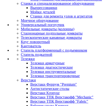
Станки и специализированное оборудование
Выпрессовщики
Мойки деталей
Станки для ремонта узлов и агрегатов
Моечное оборудование
Универсальный погрузчик
Мобильные домкраты (колонны)
Стационарные подпольные домкраты
Телескопические канавные домкраты
Круг поворотный
Кантователь
Стапель платформенный с подъемником
Стапель подкатной
Тележки
Тележки арматурные
Тележки диагностические
Тележки инструментальные
Тележки транспортировочные
Верстаки
Верстаки Феррум "Premium"
Антистатические столы
Верстаки Kronvuz
Верстаки ТПК Верстакофф "Mechanic"
Верстаки ТПК Верстакофф "Fabric"
Рабочие столы Kronvuz