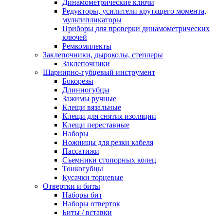
Динамометрические ключи
Редукторы, усилители крутящего момента,
мультипликаторы
Приборы для проверки динамометрических
ключей
Ремкомплекты
Заклепочники, дыроколы, степлеры
Заклепочники
Шарнирно-губцевый инструмент
Бокорезы
Длинногубцы
Зажимы ручные
Клещи вязальные
Клещи для снятия изоляции
Клещи переставные
Наборы
Ножницы для резки кабеля
Пассатижи
Съемники стопорных колец
Тонкогубцы
Кусачки торцевые
Отвертки и биты
Наборы бит
Наборы отверток
Биты / вставки