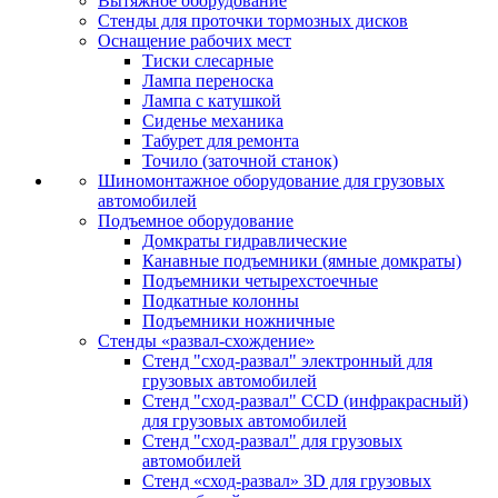
Вытяжное оборудование
Стенды для проточки тормозных дисков
Оснащение рабочих мест
Тиски слесарные
Лампа переноска
Лампа с катушкой
Сиденье механика
Табурет для ремонта
Точило (заточной станок)
Шиномонтажное оборудование для грузовых
автомобилей
Подъемное оборудование
Домкраты гидравлические
Канавные подъемники (ямные домкраты)
Подъемники четырехстоечные
Подкатные колонны
Подъемники ножничные
Стенды «развал-схождение»
Стенд "сход-развал" электронный для
грузовых автомобилей
Стенд "сход-развал" CCD (инфракрасный)
для грузовых автомобилей
Стенд "сход-развал" для грузовых
автомобилей
Стенд «сход-развал» 3D для грузовых