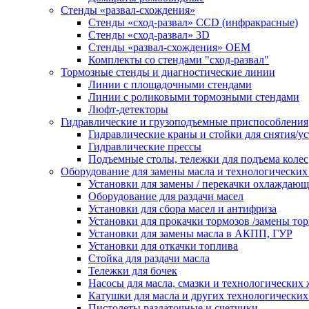
Стенды «развал-схождения»
Стенды «сход-развал» CCD (инфракрасные)
Стенды «сход-развал» 3D
Стенды «развал-схождения» ОЕМ
Комплекты со стендами "сход-развал"
Тормозные стенды и диагностические линии
Линии с площадочными стендами
Линии с роликовыми тормозными стендами
Люфт-детекторы
Гидравлические и грузоподъемные приспособления
Гидравлические краны и стойки для снятия/ус
Гидравлические прессы
Подъемные столы, тележки для подъема колес
Оборудование для замены масла и технологических
Установки для замены / перекачки охлаждаю
Оборудование для раздачи масел
Установки для сбора масел и антифриза
Установки для прокачки тормозов /замены то
Установки для замены масла в АКПП, ГУР
Установки для откачки топлива
Стойка для раздачи масла
Тележки для бочек
Насосы для масла, смазки и технологических
Катушки для масла и других технологических
Пистолеты раздаточные и счетчики