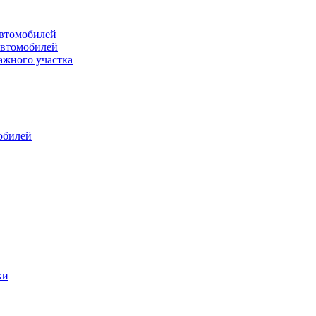
втомобилей
автомобилей
ажного участка
обилей
ки