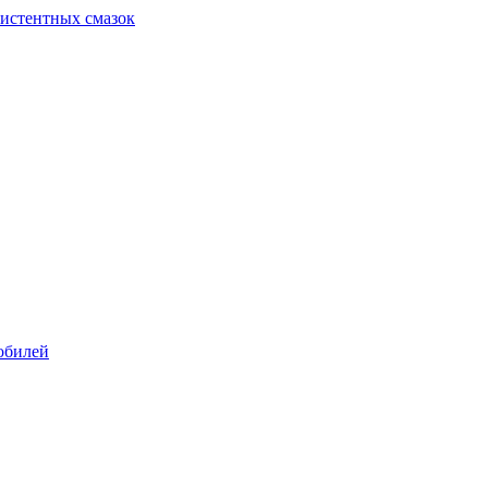
систентных смазок
обилей