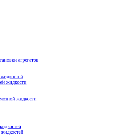
тановки агрегатов
 жидкостей
щей жидкости
рмозной жидкости
 жидкостей
 жидкостей