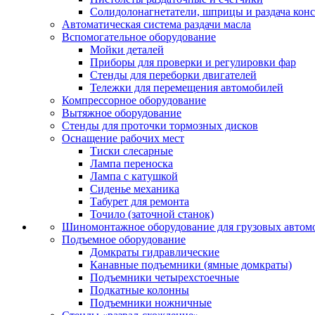
Солидолонагнетатели, шприцы и раздача кон
Автоматическая система раздачи масла
Вспомогательное оборудование
Мойки деталей
Приборы для проверки и регулировки фар
Стенды для переборки двигателей
Тележки для перемещения автомобилей
Компрессорное оборудование
Вытяжное оборудование
Стенды для проточки тормозных дисков
Оснащение рабочих мест
Тиски слесарные
Лампа переноска
Лампа с катушкой
Сиденье механика
Табурет для ремонта
Точило (заточной станок)
Шиномонтажное оборудование для грузовых автом
Подъемное оборудование
Домкраты гидравлические
Канавные подъемники (ямные домкраты)
Подъемники четырехстоечные
Подкатные колонны
Подъемники ножничные