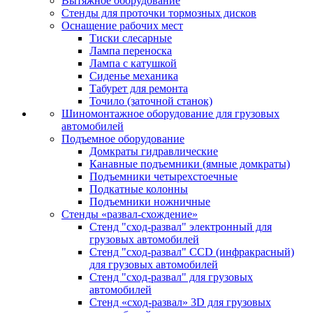
Вытяжное оборудование
Стенды для проточки тормозных дисков
Оснащение рабочих мест
Тиски слесарные
Лампа переноска
Лампа с катушкой
Сиденье механика
Табурет для ремонта
Точило (заточной станок)
Шиномонтажное оборудование для грузовых
автомобилей
Подъемное оборудование
Домкраты гидравлические
Канавные подъемники (ямные домкраты)
Подъемники четырехстоечные
Подкатные колонны
Подъемники ножничные
Стенды «развал-схождение»
Стенд "сход-развал" электронный для
грузовых автомобилей
Стенд "сход-развал" CCD (инфракрасный)
для грузовых автомобилей
Стенд "сход-развал" для грузовых
автомобилей
Стенд «сход-развал» 3D для грузовых