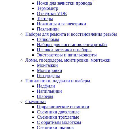
Ножи для зачистки провода
Термометр
Отвертки VDE
Тестеры
Ножницы для электрики
Паяльники
Наборы для ремонта и восстановления резьбы
Гайколомы
Наборы для восстановления резьбы
Плашки, метчики и наборы
Экстракторы и шпильковерты
Ломы, гвоздодеры, монтировки, монтажки
Монтажки
Монтировки
Гвоздодеры
Напильники, надфили и шаберы
Надфили
Напильники
Шаберы
Съемники
Гидравлические съемники
Съемники двухлапые
Съемники трехлапые
С обратным молотком
Съемники шкивов