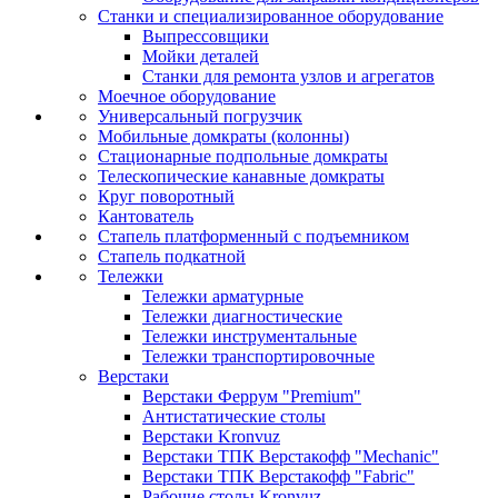
Станки и специализированное оборудование
Выпрессовщики
Мойки деталей
Станки для ремонта узлов и агрегатов
Моечное оборудование
Универсальный погрузчик
Мобильные домкраты (колонны)
Стационарные подпольные домкраты
Телескопические канавные домкраты
Круг поворотный
Кантователь
Стапель платформенный с подъемником
Стапель подкатной
Тележки
Тележки арматурные
Тележки диагностические
Тележки инструментальные
Тележки транспортировочные
Верстаки
Верстаки Феррум "Premium"
Антистатические столы
Верстаки Kronvuz
Верстаки ТПК Верстакофф "Mechanic"
Верстаки ТПК Верстакофф "Fabric"
Рабочие столы Kronvuz