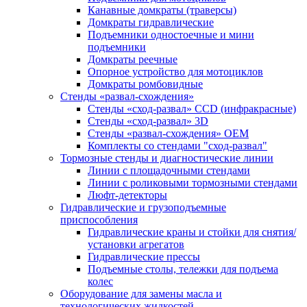
Канавные домкраты (траверсы)
Домкраты гидравлические
Подъемники одностоечные и мини
подъемники
Домкраты реечные
Опорное устройство для мотоциклов
Домкраты ромбовидные
Стенды «развал-схождения»
Стенды «сход-развал» CCD (инфракрасные)
Стенды «сход-развал» 3D
Стенды «развал-схождения» ОЕМ
Комплекты со стендами "сход-развал"
Тормозные стенды и диагностические линии
Линии с площадочными стендами
Линии с роликовыми тормозными стендами
Люфт-детекторы
Гидравлические и грузоподъемные
приспособления
Гидравлические краны и стойки для снятия/
установки агрегатов
Гидравлические прессы
Подъемные столы, тележки для подъема
колес
Оборудование для замены масла и
технологических жидкостей