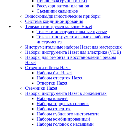
Поршневая группа и ГБЦ
Рассухариватели клапанов
Съемники сальников
Эндоскопы/диагностические приборы
Система кондиционирования
Тележки инструментальные Hazet
Тележки инструментальные пустые
Тележк инструментальные с набором
инструмента
Инструментальные наборы Hazet для мастерских
Наборы инструмента Hazet для электрика (VDE)
Наборы для ремонта и восстановления резьбы
Hazet
Отвертки и биты Hazet
Наборы бит Hazet
Наборы отверток Hazet
Отвертки Hazet
Съемники Hazet
Наборы инструмента Hazet в ложементах
Наборы ключей
Наборы торцевых головок
Наборы отверток
Наборы губцевого инструмента
Наборы комбинированный
Наборы головок с насадками