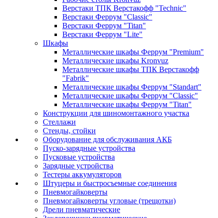
Верстаки ТПК Верстакофф "Technic"
Верстаки Феррум "Classic"
Верстаки Феррум "Titan"
Верстаки Феррум "Lite"
Шкафы
Металлические шкафы Феррум "Premium"
Металлические шкафы Kronvuz
Металлические шкафы ТПК Верстакофф
"Fabrik"
Металлические шкафы Феррум "Standart"
Металлические шкафы Феррум "Classic"
Металлические шкафы Феррум "Titan"
Конструкции для шиномонтажного участка
Стеллажи
Стенды, стойки
Оборудование для обслуживания АКБ
Пуско-зарядные устройства
Пусковые устройства
Зарядные устройства
Тестеры аккумуляторов
Штуцеры и быстросъемные соединения
Пневмогайковерты
Пневмогайковерты угловые (трещотки)
Дрели пневматические