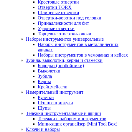
Крестовые отвертки
Отвертки TORX
Шлицевые отвертки
Отвертки-воротки под головки
Принадлежности для бит
Ударные отвертки
Торцевые отвертки-ключи
Наборы инструментов универсальные
Наборы инструментов в металлических
ящиках
Наборы инструментов в чемоданах и кейсах
Зубила, выколотки, керны и стамески
Бородки (пробойники)
Выколотки
Зубила
Керны
Крейцмейсели
Измерительный инструмент
Рулетки
Штангенциркули
Щупы
Тележки инструментальные и ящики
Тележки с набором инструментов
Мини-ящик органайзер (Mini Tool Box)
Ключи и наборы