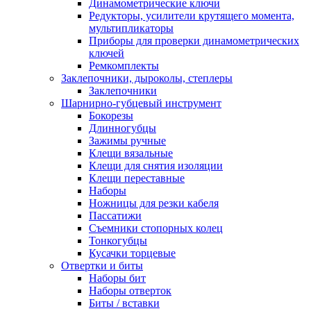
Динамометрические ключи
Редукторы, усилители крутящего момента,
мультипликаторы
Приборы для проверки динамометрических
ключей
Ремкомплекты
Заклепочники, дыроколы, степлеры
Заклепочники
Шарнирно-губцевый инструмент
Бокорезы
Длинногубцы
Зажимы ручные
Клещи вязальные
Клещи для снятия изоляции
Клещи переставные
Наборы
Ножницы для резки кабеля
Пассатижи
Съемники стопорных колец
Тонкогубцы
Кусачки торцевые
Отвертки и биты
Наборы бит
Наборы отверток
Биты / вставки