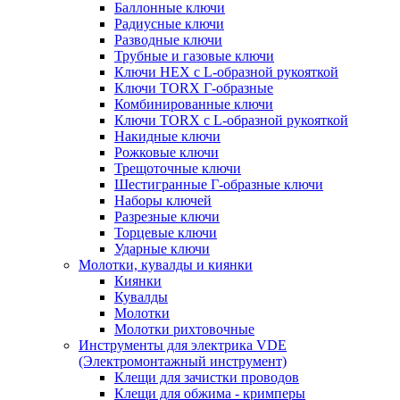
Баллонные ключи
Радиусные ключи
Разводные ключи
Трубные и газовые ключи
Ключи HEX с L-образной рукояткой
Ключи TORX Г-образные
Комбинированные ключи
Ключи TORX с L-образной рукояткой
Накидные ключи
Рожковые ключи
Трещоточные ключи
Шестигранные Г-образные ключи
Наборы ключей
Разрезные ключи
Торцевые ключи
Ударные ключи
Молотки, кувалды и киянки
Киянки
Кувалды
Молотки
Молотки рихтовочные
Инструменты для электрика VDE
(Электромонтажный инструмент)
Клещи для зачистки проводов
Клещи для обжима - кримперы