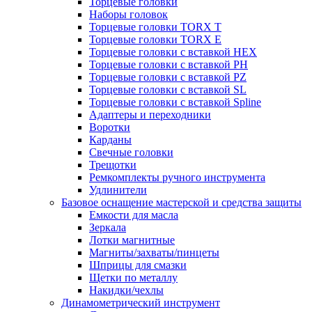
Торцевые головки
Наборы головок
Торцевые головки TORX T
Торцевые головки TORX Е
Торцевые головки с вставкой HEX
Торцевые головки с вставкой PH
Торцевые головки с вставкой PZ
Торцевые головки с вставкой SL
Торцевые головки с вставкой Spline
Адаптеры и переходники
Воротки
Карданы
Свечные головки
Трещотки
Ремкомплекты ручного инструмента
Удлинители
Базовое оснащение мастерской и средства защиты
Емкости для масла
Зеркала
Лотки магнитные
Магниты/захваты/пинцеты
Шприцы для смазки
Щетки по металлу
Накидки/чехлы
Динамометрический инструмент