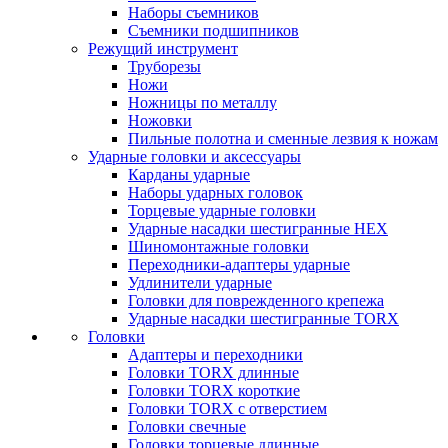
Наборы съемников
Съемники подшипников
Режущий инструмент
Труборезы
Ножи
Ножницы по металлу
Ножовки
Пильные полотна и сменные лезвия к ножам
Ударные головки и аксессуары
Карданы ударные
Наборы ударных головок
Торцевые ударные головки
Ударные насадки шестигранные HEX
Шиномонтажные головки
Переходники-адаптеры ударные
Удлинители ударные
Головки для поврежденного крепежа
Ударные насадки шестигранные TORX
Головки
Адаптеры и переходники
Головки TORX длинные
Головки TORX короткие
Головки TORX с отверстием
Головки свечные
Головки торцевые длинные