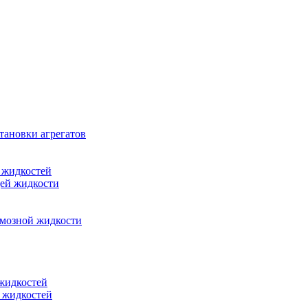
тановки агрегатов
 жидкостей
щей жидкости
рмозной жидкости
 жидкостей
 жидкостей