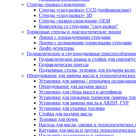
Стенды «развал-схождения»
Стенды «сход-развал» CCD (инфракрасные)
Стенды «сход-развал» 3D
Стенды «развал-схождения» ОЕМ
Комплекты со стендами "сход-развал"
Тормозные стенды и диагностические линии
Линии с площадочными стендами
Линии с роликовыми тормозными стендами
Люфт-детекторы
Гидравлические и грузоподъемные приспособления
Гидравлические краны и стойки для снятия/ус
Гидравлические прессы
Подъемные столы, тележки для подъема колес
Оборудование для замены масла и технологических
Установки для замены / перекачки охлаждаю
Оборудование для раздачи масел
Установки для сбора масел и антифриза
Установки для прокачки тормозов /замены то
Установки для замены масла в АКПП, ГУР
Установки для откачки топлива
Стойка для раздачи масла
Тележки для бочек
Насосы для масла, смазки и технологических
Катушки для масла и других технологических
Пистолеты раздаточные и счетчики