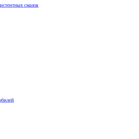
систентных смазок
обилей