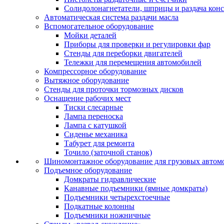
Солидолонагнетатели, шприцы и раздача кон
Автоматическая система раздачи масла
Вспомогательное оборудование
Мойки деталей
Приборы для проверки и регулировки фар
Стенды для переборки двигателей
Тележки для перемещения автомобилей
Компрессорное оборудование
Вытяжное оборудование
Стенды для проточки тормозных дисков
Оснащение рабочих мест
Тиски слесарные
Лампа переноска
Лампа с катушкой
Сиденье механика
Табурет для ремонта
Точило (заточной станок)
Шиномонтажное оборудование для грузовых автом
Подъемное оборудование
Домкраты гидравлические
Канавные подъемники (ямные домкраты)
Подъемники четырехстоечные
Подкатные колонны
Подъемники ножничные