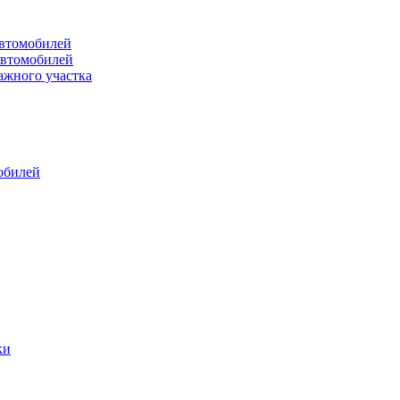
втомобилей
автомобилей
ажного участка
обилей
ки