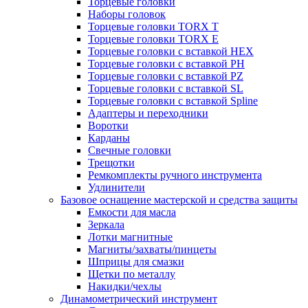
Торцевые головки
Наборы головок
Торцевые головки TORX T
Торцевые головки TORX Е
Торцевые головки с вставкой HEX
Торцевые головки с вставкой PH
Торцевые головки с вставкой PZ
Торцевые головки с вставкой SL
Торцевые головки с вставкой Spline
Адаптеры и переходники
Воротки
Карданы
Свечные головки
Трещотки
Ремкомплекты ручного инструмента
Удлинители
Базовое оснащение мастерской и средства защиты
Емкости для масла
Зеркала
Лотки магнитные
Магниты/захваты/пинцеты
Шприцы для смазки
Щетки по металлу
Накидки/чехлы
Динамометрический инструмент