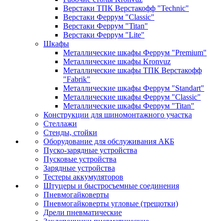
Верстаки ТПК Верстакофф "Technic"
Верстаки Феррум "Classic"
Верстаки Феррум "Titan"
Верстаки Феррум "Lite"
Шкафы
Металлические шкафы Феррум "Premium"
Металлические шкафы Kronvuz
Металлические шкафы ТПК Верстакофф
"Fabrik"
Металлические шкафы Феррум "Standart"
Металлические шкафы Феррум "Classic"
Металлические шкафы Феррум "Titan"
Конструкции для шиномонтажного участка
Стеллажи
Стенды, стойки
Оборудование для обслуживания АКБ
Пуско-зарядные устройства
Пусковые устройства
Зарядные устройства
Тестеры аккумуляторов
Штуцеры и быстросъемные соединения
Пневмогайковерты
Пневмогайковерты угловые (трещотки)
Дрели пневматические