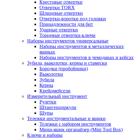
Крестовые отвертки
Отвертки TORX
Шлицевые отвертки
Отвертки-воротки под головки
Принадлежности для бит
Ударные отвертки
Торцевые отвертки-ключи
Наборы инструментов универсальные
Наборы инструментов в металлических
ящиках
Наборы инструментов в чемоданах и кейсах
Зубила, выколотки, керны и стамески
Бородки (пробойники)
Выколотки
Зубила
Керны
Крейцмейсели
Измерительный инструмент
Рулетки
Штангенциркули
Щупы
Тележки инструментальные и ящики
Тележки с набором инструментов
Мини-ящик органайзер (Mini Tool Box)
Ключи и наборы