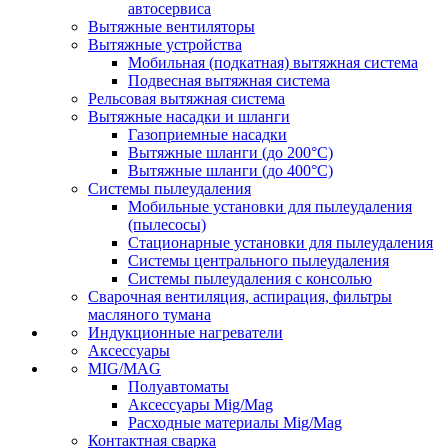
автосервиса
Вытяжные вентиляторы
Вытяжные устройства
Мобильная (подкатная) вытяжная система
Подвесная вытяжная система
Рельсовая вытяжная система
Вытяжные насадки и шланги
Газоприемные насадки
Вытяжные шланги (до 200°C)
Вытяжные шланги (до 400°C)
Системы пылеудаления
Мобильные установки для пылеудаления
(пылесосы)
Стационарные установки для пылеудаления
Системы центрального пылеудаления
Системы пылеудаления с консолью
Сварочная вентиляция, аспирация, фильтры
масляного тумана
Индукционные нагреватели
Аксессуары
MIG/MAG
Полуавтоматы
Аксессуары Mig/Mag
Расходные материалы Mig/Mag
Контактная сварка