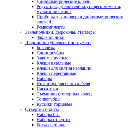
Динамометрические ключи
Редукторы, усилители крутящего момента,
мультипликаторы
Приборы для проверки динамометрических
ключей
Ремкомплекты
Заклепочники, дыроколы, степлеры
Заклепочники
Шарнирно-губцевый инструмент
Бокорезы
Длинногубцы
Зажимы ручные
Клещи вязальные
Клещи для снятия изоляции
Клещи переставные
Наборы
Ножницы для резки кабеля
Пассатижи
Съемники стопорных колец
Тонкогубцы
Кусачки торцевые
Отвертки и биты
Наборы бит
Наборы отверток
Биты / вставки