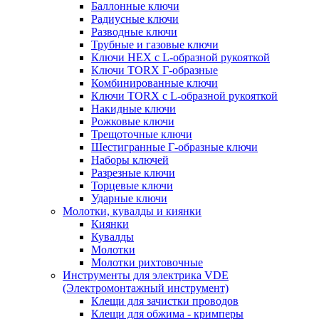
Баллонные ключи
Радиусные ключи
Разводные ключи
Трубные и газовые ключи
Ключи HEX с L-образной рукояткой
Ключи TORX Г-образные
Комбинированные ключи
Ключи TORX с L-образной рукояткой
Накидные ключи
Рожковые ключи
Трещоточные ключи
Шестигранные Г-образные ключи
Наборы ключей
Разрезные ключи
Торцевые ключи
Ударные ключи
Молотки, кувалды и киянки
Киянки
Кувалды
Молотки
Молотки рихтовочные
Инструменты для электрика VDE
(Электромонтажный инструмент)
Клещи для зачистки проводов
Клещи для обжима - кримперы