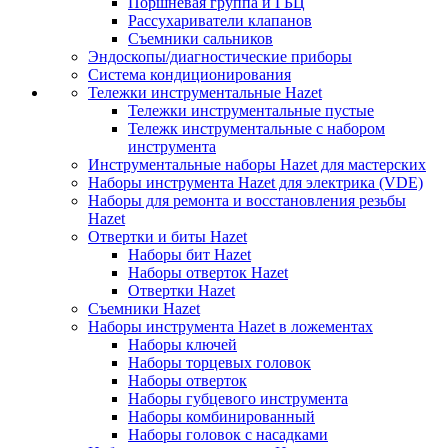
Поршневая группа и ГБЦ
Рассухариватели клапанов
Съемники сальников
Эндоскопы/диагностические приборы
Система кондиционирования
Тележки инструментальные Hazet
Тележки инструментальные пустые
Тележк инструментальные с набором
инструмента
Инструментальные наборы Hazet для мастерских
Наборы инструмента Hazet для электрика (VDE)
Наборы для ремонта и восстановления резьбы
Hazet
Отвертки и биты Hazet
Наборы бит Hazet
Наборы отверток Hazet
Отвертки Hazet
Съемники Hazet
Наборы инструмента Hazet в ложементах
Наборы ключей
Наборы торцевых головок
Наборы отверток
Наборы губцевого инструмента
Наборы комбинированный
Наборы головок с насадками