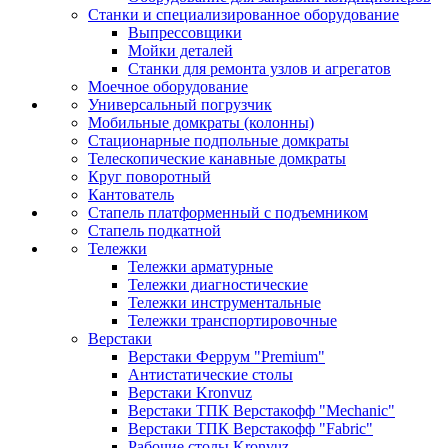
Станки и специализированное оборудование
Выпрессовщики
Мойки деталей
Станки для ремонта узлов и агрегатов
Моечное оборудование
Универсальный погрузчик
Мобильные домкраты (колонны)
Стационарные подпольные домкраты
Телескопические канавные домкраты
Круг поворотный
Кантователь
Стапель платформенный с подъемником
Стапель подкатной
Тележки
Тележки арматурные
Тележки диагностические
Тележки инструментальные
Тележки транспортировочные
Верстаки
Верстаки Феррум "Premium"
Антистатические столы
Верстаки Kronvuz
Верстаки ТПК Верстакофф "Mechanic"
Верстаки ТПК Верстакофф "Fabric"
Рабочие столы Kronvuz