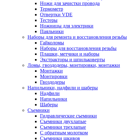
Ножи для зачистки провода
Термометр
Отвертки VDE
Тестеры
Ножницы для электрики
Паяльники
Наборы для ремонта и восстановления резьбы
Гайколомы
Наборы для восстановления резьбы
Плашки, метчики и наборы
Экстракторы и шпильковерты
Ломы, гвоздодеры, монтировки, монтажки
Монтажки
Монтировки
Гвоздодеры
Напильники, надфили и шаберы
Надфили
Напильники
Шаберы
Съемники
Гидравлические съемники
Съемники двухлапые
Съемники трехлапые
С обратным молотком
Съемники шкивов