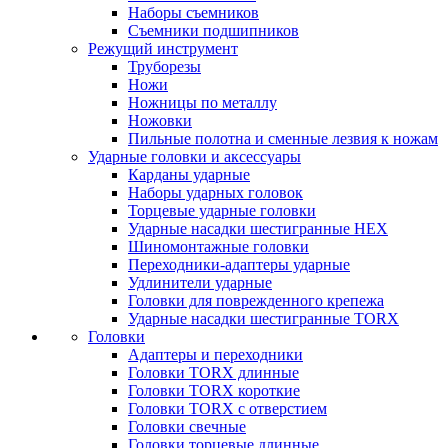
Наборы съемников
Съемники подшипников
Режущий инструмент
Труборезы
Ножи
Ножницы по металлу
Ножовки
Пильные полотна и сменные лезвия к ножам
Ударные головки и аксессуары
Карданы ударные
Наборы ударных головок
Торцевые ударные головки
Ударные насадки шестигранные HEX
Шиномонтажные головки
Переходники-адаптеры ударные
Удлинители ударные
Головки для поврежденного крепежа
Ударные насадки шестигранные TORX
Головки
Адаптеры и переходники
Головки TORX длинные
Головки TORX короткие
Головки TORX с отверстием
Головки свечные
Головки торцевые длинные