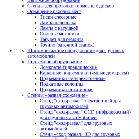
Вытяжное оборудование
Стенды для проточки тормозных дисков
Оснащение рабочих мест
Тиски слесарные
Лампа переноска
Лампа с катушкой
Сиденье механика
Табурет для ремонта
Точило (заточной станок)
Шиномонтажное оборудование для грузовых
автомобилей
Подъемное оборудование
Домкраты гидравлические
Канавные подъемники (ямные домкраты)
Подъемники четырехстоечные
Подкатные колонны
Подъемники ножничные
Стенды «развал-схождение»
Стенд "сход-развал" электронный для
грузовых автомобилей
Стенд "сход-развал" CCD (инфракрасный)
для грузовых автомобилей
Стенд "сход-развал" для грузовых
автомобилей
Стенд «сход-развал» 3D для грузовых