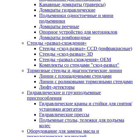
Канавные домкраты (траверсы)
Домкраты гидравлические
Подъемники одностоечные и мини
подъемники
Домкраты реечные
Опорное устройство для мотоциклов
Домкраты ромбовидные
Стенды «развал-схождения»
Стенды «сход-развал» CCD (инфракрасные)
Стенды «сход-развал» 3D
Стенды «развал-схождения» ОЕМ
Комплекты со стендами "сход-развал"
Тормозные стенды и диагностические линии
Линии с площадочными стендами
Линии с роликовыми тормозными стендами
Люфт-детекторы
Гидравлические и грузоподъемные
приспособления
Гидравлические краны и стойки для снятия/
установки агрегатов
Гидравлические прессы
Подъемные столы, тележки для подъема
колес
Оборудование для замены масла и
технологических жидкостей