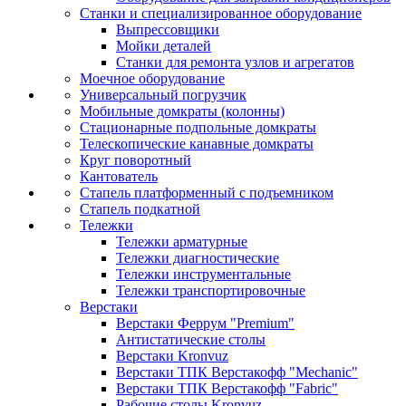
Станки и специализированное оборудование
Выпрессовщики
Мойки деталей
Станки для ремонта узлов и агрегатов
Моечное оборудование
Универсальный погрузчик
Мобильные домкраты (колонны)
Стационарные подпольные домкраты
Телескопические канавные домкраты
Круг поворотный
Кантователь
Стапель платформенный с подъемником
Стапель подкатной
Тележки
Тележки арматурные
Тележки диагностические
Тележки инструментальные
Тележки транспортировочные
Верстаки
Верстаки Феррум "Premium"
Антистатические столы
Верстаки Kronvuz
Верстаки ТПК Верстакофф "Mechanic"
Верстаки ТПК Верстакофф "Fabric"
Рабочие столы Kronvuz