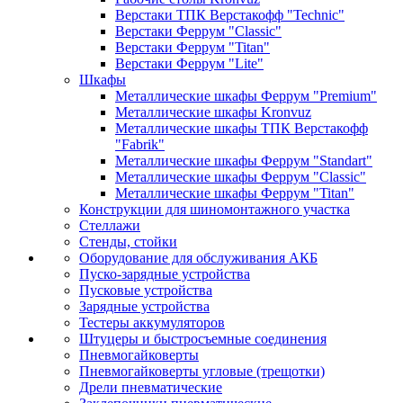
Верстаки ТПК Верстакофф "Technic"
Верстаки Феррум "Classic"
Верстаки Феррум "Titan"
Верстаки Феррум "Lite"
Шкафы
Металлические шкафы Феррум "Premium"
Металлические шкафы Kronvuz
Металлические шкафы ТПК Верстакофф
"Fabrik"
Металлические шкафы Феррум "Standart"
Металлические шкафы Феррум "Classic"
Металлические шкафы Феррум "Titan"
Конструкции для шиномонтажного участка
Стеллажи
Стенды, стойки
Оборудование для обслуживания АКБ
Пуско-зарядные устройства
Пусковые устройства
Зарядные устройства
Тестеры аккумуляторов
Штуцеры и быстросъемные соединения
Пневмогайковерты
Пневмогайковерты угловые (трещотки)
Дрели пневматические