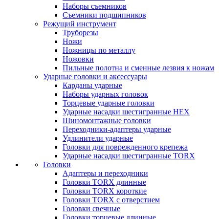
Наборы съемников
Съемники подшипников
Режущий инструмент
Труборезы
Ножи
Ножницы по металлу
Ножовки
Пильные полотна и сменные лезвия к ножам
Ударные головки и аксессуары
Карданы ударные
Наборы ударных головок
Торцевые ударные головки
Ударные насадки шестигранные HEX
Шиномонтажные головки
Переходники-адаптеры ударные
Удлинители ударные
Головки для поврежденного крепежа
Ударные насадки шестигранные TORX
Головки
Адаптеры и переходники
Головки TORX длинные
Головки TORX короткие
Головки TORX с отверстием
Головки свечные
Головки торцевые длинные