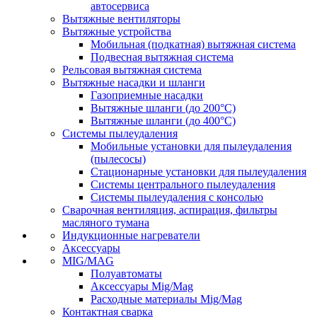
автосервиса
Вытяжные вентиляторы
Вытяжные устройства
Мобильная (подкатная) вытяжная система
Подвесная вытяжная система
Рельсовая вытяжная система
Вытяжные насадки и шланги
Газоприемные насадки
Вытяжные шланги (до 200°C)
Вытяжные шланги (до 400°C)
Системы пылеудаления
Мобильные установки для пылеудаления
(пылесосы)
Стационарные установки для пылеудаления
Системы центрального пылеудаления
Системы пылеудаления с консолью
Сварочная вентиляция, аспирация, фильтры
масляного тумана
Индукционные нагреватели
Аксессуары
MIG/MAG
Полуавтоматы
Аксессуары Mig/Mag
Расходные материалы Mig/Mag
Контактная сварка