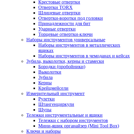
Крестовые отвертки
Отвертки TORX
Шлицевые отвертки
Отвертки-воротки под головки
Принадлежности для бит
Ударные отвертки
Торцевые отвертки-ключи
Наборы инструментов универсальные
Наборы инструментов в металлических
ящиках
Наборы инструментов в чемоданах и кейсах
Зубила, выколотки, керны и стамески
Бородки (пробойники)
Выколотки
Зубила
Керны
Крейцмейсели
Измерительный инструмент
Рулетки
Штангенциркули
Щупы
Тележки инструментальные и ящики
Тележки с набором инструментов
Мини-ящик органайзер (Mini Tool Box)
Ключи и наборы