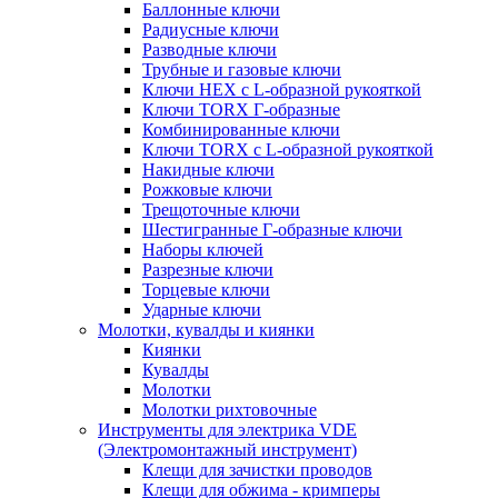
Баллонные ключи
Радиусные ключи
Разводные ключи
Трубные и газовые ключи
Ключи HEX с L-образной рукояткой
Ключи TORX Г-образные
Комбинированные ключи
Ключи TORX с L-образной рукояткой
Накидные ключи
Рожковые ключи
Трещоточные ключи
Шестигранные Г-образные ключи
Наборы ключей
Разрезные ключи
Торцевые ключи
Ударные ключи
Молотки, кувалды и киянки
Киянки
Кувалды
Молотки
Молотки рихтовочные
Инструменты для электрика VDE
(Электромонтажный инструмент)
Клещи для зачистки проводов
Клещи для обжима - кримперы