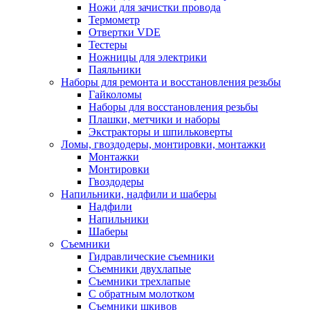
Ножи для зачистки провода
Термометр
Отвертки VDE
Тестеры
Ножницы для электрики
Паяльники
Наборы для ремонта и восстановления резьбы
Гайколомы
Наборы для восстановления резьбы
Плашки, метчики и наборы
Экстракторы и шпильковерты
Ломы, гвоздодеры, монтировки, монтажки
Монтажки
Монтировки
Гвоздодеры
Напильники, надфили и шаберы
Надфили
Напильники
Шаберы
Съемники
Гидравлические съемники
Съемники двухлапые
Съемники трехлапые
С обратным молотком
Съемники шкивов