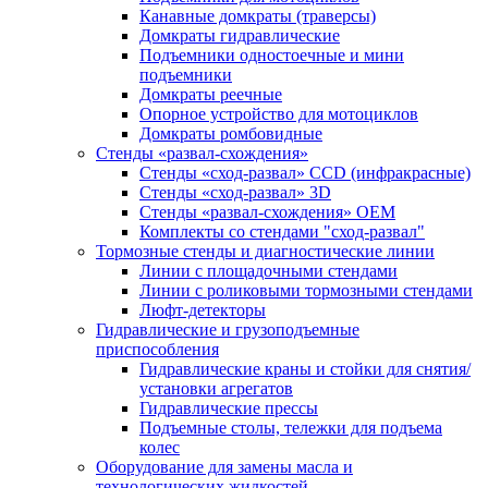
Канавные домкраты (траверсы)
Домкраты гидравлические
Подъемники одностоечные и мини
подъемники
Домкраты реечные
Опорное устройство для мотоциклов
Домкраты ромбовидные
Стенды «развал-схождения»
Стенды «сход-развал» CCD (инфракрасные)
Стенды «сход-развал» 3D
Стенды «развал-схождения» ОЕМ
Комплекты со стендами "сход-развал"
Тормозные стенды и диагностические линии
Линии с площадочными стендами
Линии с роликовыми тормозными стендами
Люфт-детекторы
Гидравлические и грузоподъемные
приспособления
Гидравлические краны и стойки для снятия/
установки агрегатов
Гидравлические прессы
Подъемные столы, тележки для подъема
колес
Оборудование для замены масла и
технологических жидкостей