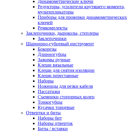
Динамометрические ключи
Редукторы, усилители крутящего момента,
мультипликаторы
Приборы для проверки динамометрических
ключей
Ремкомплекты
Заклепочники, дыроколы, степлеры
Заклепочники
Шарнирно-губцевый инструмент
Бокорезы
Длинногубцы
Зажимы ручные
Клещи вязальные
Клещи для снятия изоляции
Клещи переставные
Наборы
Ножницы для резки кабеля
Пассатижи
Съемники стопорных колец
Тонкогубцы
Кусачки торцевые
Отвертки и биты
Наборы бит
Наборы отверток
Биты / вставки