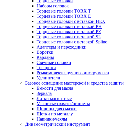
Торцевые головки
Наборы головок
Торцевые головки TORX T
Торцевые головки TORX Е
Торцевые головки с вставкой HEX
Торцевые головки с вставкой PH
Торцевые головки с вставкой PZ
Торцевые головки с вставкой SL
Торцевые головки с вставкой Spline
Адаптеры и переходники
Воротки
Карданы
Свечные головки
Трещотки
Ремкомплекты ручного инструмента
Удлинители
Базовое оснащение мастерской и средства защиты
Емкости для масла
Зеркала
Лотки магнитные
Магниты/захваты/пинцеты
Шприцы для смазки
Щетки по металлу
Накидки/чехлы
Динамометрический инструмент