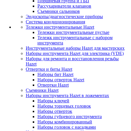
Поршневая группа и ГБЦ
Рассухариватели клапанов
Съемники сальников
Эндоскопы/диагностические приборы
Система кондиционирования
Тележки инструментальные Hazet
Тележки инструментальные пустые
Тележк инструментальные с набором
инструмента
Инструментальные наборы Hazet для мастерских
Наборы инструмента Hazet для электрика (VDE)
Наборы для ремонта и восстановления резьбы
Hazet
Отвертки и биты Hazet
Наборы бит Hazet
Наборы отверток Hazet
Отвертки Hazet
Съемники Hazet
Наборы инструмента Hazet в ложементах
Наборы ключей
Наборы торцевых головок
Наборы отверток
Наборы губцевого инструмента
Наборы комбинированный
Наборы головок с насадками