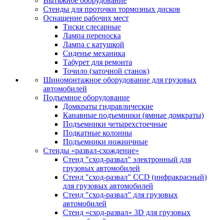
Вытяжное оборудование
Стенды для проточки тормозных дисков
Оснащение рабочих мест
Тиски слесарные
Лампа переноска
Лампа с катушкой
Сиденье механика
Табурет для ремонта
Точило (заточной станок)
Шиномонтажное оборудование для грузовых
автомобилей
Подъемное оборудование
Домкраты гидравлические
Канавные подъемники (ямные домкраты)
Подъемники четырехстоечные
Подкатные колонны
Подъемники ножничные
Стенды «развал-схождение»
Стенд "сход-развал" электронный для
грузовых автомобилей
Стенд "сход-развал" CCD (инфракрасный)
для грузовых автомобилей
Стенд "сход-развал" для грузовых
автомобилей
Стенд «сход-развал» 3D для грузовых