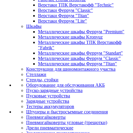
Верстаки ТПК Верстакофф "Technic"
Верстаки Феррум "Classic"
Верстаки Феррум "Titan"
Верстаки Феррум "Lite"
Шкафы
Металлические шкафы Феррум "Premium"
Металлические шкафы Kronvuz
Металлические шкафы ТПК Верстакофф
"Fabrik"
Металлические шкафы Феррум "Standart"
Металлические шкафы Феррум "Classic"
Металлические шкафы Феррум "Titan"
Конструкции для шиномонтажного участка
Стеллажи
Стенды, стойки
Оборудование для обслуживания АКБ
Пуско-зарядные устройства
Пусковые устройства
Зарядные устройства
Тестеры аккумуляторов
Штуцеры и быстросъемные соединения
Пневмогайковерты
Пневмогайковерты угловые (трещотки)
Дрели пневматические