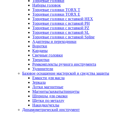
Торцевые головки
Наборы головок
Торцевые головки TORX T
Торцевые головки TORX Е
Торцевые головки с вставкой HEX
Торцевые головки с вставкой PH
Торцевые головки с вставкой PZ
Торцевые головки с вставкой SL
Торцевые головки с вставкой Spline
Адаптеры и переходники
Воротки
Карданы
Свечные головки
Трещотки
Ремкомплекты ручного инструмента
Удлинители
Базовое оснащение мастерской и средства защиты
Емкости для масла
Зеркала
Лотки магнитные
Магниты/захваты/пинцеты
Шприцы для смазки
Щетки по металлу
Накидки/чехлы
Динамометрический инструмент