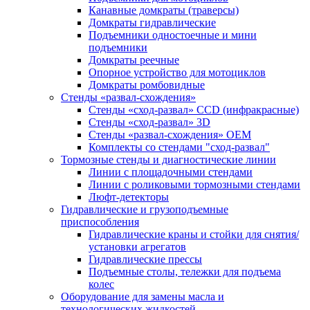
Канавные домкраты (траверсы)
Домкраты гидравлические
Подъемники одностоечные и мини
подъемники
Домкраты реечные
Опорное устройство для мотоциклов
Домкраты ромбовидные
Стенды «развал-схождения»
Стенды «сход-развал» CCD (инфракрасные)
Стенды «сход-развал» 3D
Стенды «развал-схождения» ОЕМ
Комплекты со стендами "сход-развал"
Тормозные стенды и диагностические линии
Линии с площадочными стендами
Линии с роликовыми тормозными стендами
Люфт-детекторы
Гидравлические и грузоподъемные
приспособления
Гидравлические краны и стойки для снятия/
установки агрегатов
Гидравлические прессы
Подъемные столы, тележки для подъема
колес
Оборудование для замены масла и
технологических жидкостей