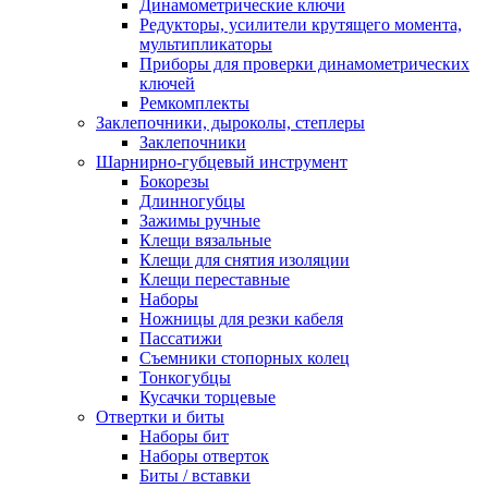
Динамометрические ключи
Редукторы, усилители крутящего момента,
мультипликаторы
Приборы для проверки динамометрических
ключей
Ремкомплекты
Заклепочники, дыроколы, степлеры
Заклепочники
Шарнирно-губцевый инструмент
Бокорезы
Длинногубцы
Зажимы ручные
Клещи вязальные
Клещи для снятия изоляции
Клещи переставные
Наборы
Ножницы для резки кабеля
Пассатижи
Съемники стопорных колец
Тонкогубцы
Кусачки торцевые
Отвертки и биты
Наборы бит
Наборы отверток
Биты / вставки