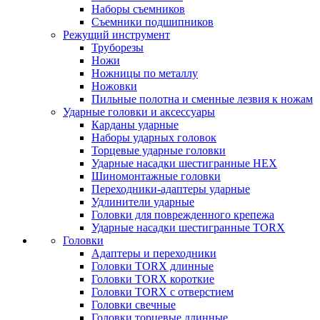
Наборы съемников
Съемники подшипников
Режущий инструмент
Труборезы
Ножи
Ножницы по металлу
Ножовки
Пильные полотна и сменные лезвия к ножам
Ударные головки и аксессуары
Карданы ударные
Наборы ударных головок
Торцевые ударные головки
Ударные насадки шестигранные HEX
Шиномонтажные головки
Переходники-адаптеры ударные
Удлинители ударные
Головки для поврежденного крепежа
Ударные насадки шестигранные TORX
Головки
Адаптеры и переходники
Головки TORX длинные
Головки TORX короткие
Головки TORX с отверстием
Головки свечные
Головки торцевые длинные