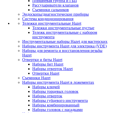
Поршневая группа и ГБЦ
Рассухариватели клапанов
Съемники сальников
Эндоскопы/диагностические приборы
Система кондиционирования
Тележки инструментальные Hazet
Тележки инструментальные пустые
Тележк инструментальные с набором
инструмента
Инструментальные наборы Hazet для мастерских
Наборы инструмента Hazet для электрика (VDE)
Наборы для ремонта и восстановления резьбы
Hazet
Отвертки и биты Hazet
Наборы бит Hazet
Наборы отверток Hazet
Отвертки Hazet
Съемники Hazet
Наборы инструмента Hazet в ложементах
Наборы ключей
Наборы торцевых головок
Наборы отверток
Наборы губцевого инструмента
Наборы комбинированный
Наборы головок с насадками