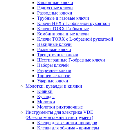
Баллонные ключи
Радиусные ключи
Разводные ключи
Трубные и газовые ключи
Ключи HEX с L-образной рукояткой
Ключи TORX Г-образные
Комбинированные ключи
Ключи TORX с L-образной рукояткой
Накидные ключи
Рожковые ключи
Трещоточные ключи
Шестигранные Г-образные ключи
Наборы ключей
Разрезные ключи
Торцевые ключи
Ударные ключи
Молотки, кувалды и киянки
Киянки
Кувалды
Молотки
Молотки рихтовочные
Инструменты для электрика VDE
(Электромонтажный инструмент)
Клещи для зачистки проводов
Клещи для обжима - кримперы