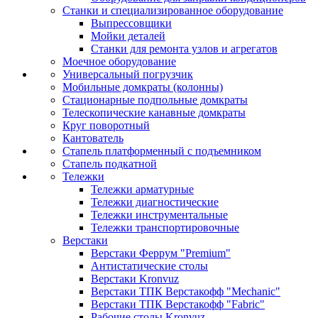
Станки и специализированное оборудование
Выпрессовщики
Мойки деталей
Станки для ремонта узлов и агрегатов
Моечное оборудование
Универсальный погрузчик
Мобильные домкраты (колонны)
Стационарные подпольные домкраты
Телескопические канавные домкраты
Круг поворотный
Кантователь
Стапель платформенный с подъемником
Стапель подкатной
Тележки
Тележки арматурные
Тележки диагностические
Тележки инструментальные
Тележки транспортировочные
Верстаки
Верстаки Феррум "Premium"
Антистатические столы
Верстаки Kronvuz
Верстаки ТПК Верстакофф "Mechanic"
Верстаки ТПК Верстакофф "Fabric"
Рабочие столы Kronvuz