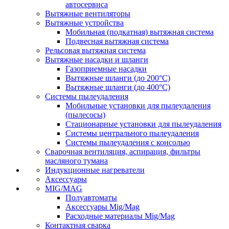
автосервиса
Вытяжные вентиляторы
Вытяжные устройства
Мобильная (подкатная) вытяжная система
Подвесная вытяжная система
Рельсовая вытяжная система
Вытяжные насадки и шланги
Газоприемные насадки
Вытяжные шланги (до 200°C)
Вытяжные шланги (до 400°C)
Системы пылеудаления
Мобильные установки для пылеудаления
(пылесосы)
Стационарные установки для пылеудаления
Системы центрального пылеудаления
Системы пылеудаления с консолью
Сварочная вентиляция, аспирация, фильтры
масляного тумана
Индукционные нагреватели
Аксессуары
MIG/MAG
Полуавтоматы
Аксессуары Mig/Mag
Расходные материалы Mig/Mag
Контактная сварка