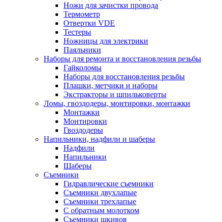
Ножи для зачистки провода
Термометр
Отвертки VDE
Тестеры
Ножницы для электрики
Паяльники
Наборы для ремонта и восстановления резьбы
Гайколомы
Наборы для восстановления резьбы
Плашки, метчики и наборы
Экстракторы и шпильковерты
Ломы, гвоздодеры, монтировки, монтажки
Монтажки
Монтировки
Гвоздодеры
Напильники, надфили и шаберы
Надфили
Напильники
Шаберы
Съемники
Гидравлические съемники
Съемники двухлапые
Съемники трехлапые
С обратным молотком
Съемники шкивов