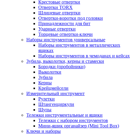
Крестовые отвертки
Отвертки TORX
Шлицевые отвертки
Отвертки-воротки под головки
Принадлежности для бит
Ударные отвертки
Торцевые отвертки-ключи
Наборы инструментов универсальные
Наборы инструментов в металлических
ящиках
Наборы инструментов в чемоданах и кейсах
Зубила, выколотки, керны и стамески
Бородки (пробойники)
Выколотки
Зубила
Керны
Крейцмейсели
Измерительный инструмент
Рулетки
Штангенциркули
Щупы
Тележки инструментальные и ящики
Тележки с набором инструментов
Мини-ящик органайзер (Mini Tool Box)
Ключи и наборы