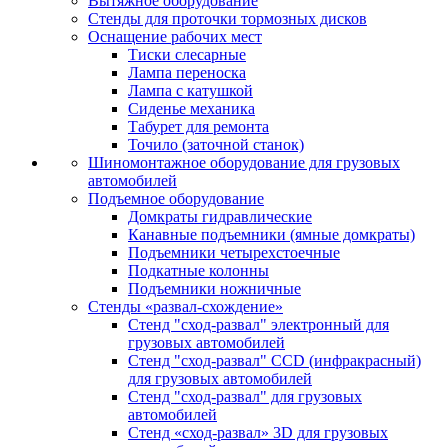
Вытяжное оборудование
Стенды для проточки тормозных дисков
Оснащение рабочих мест
Тиски слесарные
Лампа переноска
Лампа с катушкой
Сиденье механика
Табурет для ремонта
Точило (заточной станок)
Шиномонтажное оборудование для грузовых
автомобилей
Подъемное оборудование
Домкраты гидравлические
Канавные подъемники (ямные домкраты)
Подъемники четырехстоечные
Подкатные колонны
Подъемники ножничные
Стенды «развал-схождение»
Стенд "сход-развал" электронный для
грузовых автомобилей
Стенд "сход-развал" CCD (инфракрасный)
для грузовых автомобилей
Стенд "сход-развал" для грузовых
автомобилей
Стенд «сход-развал» 3D для грузовых