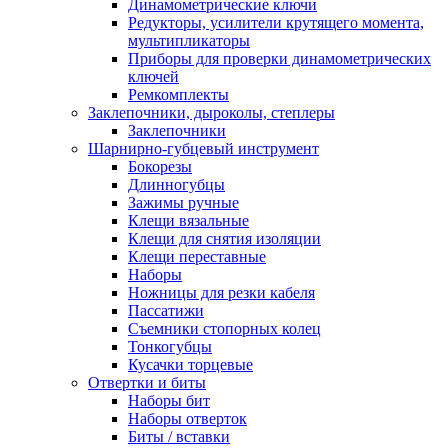
Динамометрические ключи
Редукторы, усилители крутящего момента,
мультипликаторы
Приборы для проверки динамометрических
ключей
Ремкомплекты
Заклепочники, дыроколы, степлеры
Заклепочники
Шарнирно-губцевый инструмент
Бокорезы
Длинногубцы
Зажимы ручные
Клещи вязальные
Клещи для снятия изоляции
Клещи переставные
Наборы
Ножницы для резки кабеля
Пассатижи
Съемники стопорных колец
Тонкогубцы
Кусачки торцевые
Отвертки и биты
Наборы бит
Наборы отверток
Биты / вставки