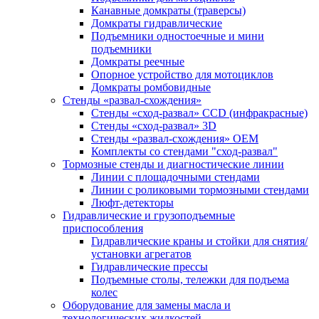
Канавные домкраты (траверсы)
Домкраты гидравлические
Подъемники одностоечные и мини
подъемники
Домкраты реечные
Опорное устройство для мотоциклов
Домкраты ромбовидные
Стенды «развал-схождения»
Стенды «сход-развал» CCD (инфракрасные)
Стенды «сход-развал» 3D
Стенды «развал-схождения» ОЕМ
Комплекты со стендами "сход-развал"
Тормозные стенды и диагностические линии
Линии с площадочными стендами
Линии с роликовыми тормозными стендами
Люфт-детекторы
Гидравлические и грузоподъемные
приспособления
Гидравлические краны и стойки для снятия/
установки агрегатов
Гидравлические прессы
Подъемные столы, тележки для подъема
колес
Оборудование для замены масла и
технологических жидкостей