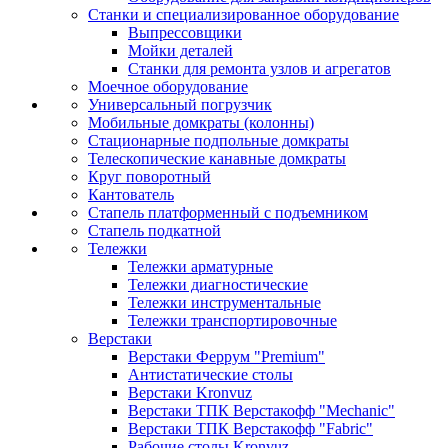
Станки и специализированное оборудование
Выпрессовщики
Мойки деталей
Станки для ремонта узлов и агрегатов
Моечное оборудование
Универсальный погрузчик
Мобильные домкраты (колонны)
Стационарные подпольные домкраты
Телескопические канавные домкраты
Круг поворотный
Кантователь
Стапель платформенный с подъемником
Стапель подкатной
Тележки
Тележки арматурные
Тележки диагностические
Тележки инструментальные
Тележки транспортировочные
Верстаки
Верстаки Феррум "Premium"
Антистатические столы
Верстаки Kronvuz
Верстаки ТПК Верстакофф "Mechanic"
Верстаки ТПК Верстакофф "Fabric"
Рабочие столы Kronvuz