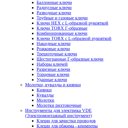
Баллонные ключи
Радиусные ключи
Разводные ключи
Трубные и газовые ключи
Ключи HEX с L-образной рукояткой
Ключи TORX Г-образные
Комбинированные ключи
Ключи TORX с L-образной рукояткой
Накидные ключи
Рожковые ключи
Трещоточные ключи
Шестигранные Г-образные ключи
Наборы ключей
Разрезные ключи
Торцевые ключи
Ударные ключи
Молотки, кувалды и киянки
Киянки
Кувалды
Молотки
Молотки рихтовочные
Инструменты для электрика VDE
(Электромонтажный инструмент)
Клещи для зачистки проводов
Клещи для обжима - кримперы