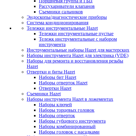
Поршневая группа и ГБЦ
Рассухариватели клапанов
Съемники сальников
Эндоскопы/диагностические приборы
Система кондиционирования
Тележки инструментальные Hazet
Тележки инструментальные пустые
Тележк инструментальные с набором
инструмента
Инструментальные наборы Hazet для мастерских
Наборы инструмента Hazet для электрика (VDE)
Наборы для ремонта и восстановления резьбы
Hazet
Отвертки и биты Hazet
Наборы бит Hazet
Наборы отверток Hazet
Отвертки Hazet
Съемники Hazet
Наборы инструмента Hazet в ложементах
Наборы ключей
Наборы торцевых головок
Наборы отверток
Наборы губцевого инструмента
Наборы комбинированный
Наборы головок с насадками