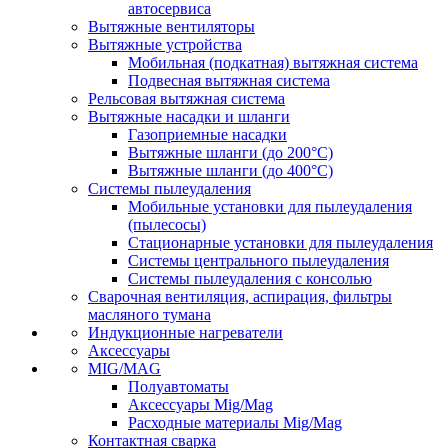
автосервиса
Вытяжные вентиляторы
Вытяжные устройства
Мобильная (подкатная) вытяжная система
Подвесная вытяжная система
Рельсовая вытяжная система
Вытяжные насадки и шланги
Газоприемные насадки
Вытяжные шланги (до 200°C)
Вытяжные шланги (до 400°C)
Системы пылеудаления
Мобильные установки для пылеудаления
(пылесосы)
Стационарные установки для пылеудаления
Системы центрального пылеудаления
Системы пылеудаления с консолью
Сварочная вентиляция, аспирация, фильтры
масляного тумана
Индукционные нагреватели
Аксессуары
MIG/MAG
Полуавтоматы
Аксессуары Mig/Mag
Расходные материалы Mig/Mag
Контактная сварка