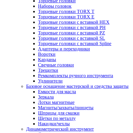
Торцевые головки
Наборы головок
Торцевые головки TORX T
Торцевые головки TORX Е
Торцевые головки с вставкой HEX
Торцевые головки с вставкой PH
Торцевые головки с вставкой PZ
Торцевые головки с вставкой SL
Торцевые головки с вставкой Spline
Адаптеры и переходники
Воротки
Карданы
Свечные головки
Трещотки
Ремкомплекты ручного инструмента
Удлинители
Базовое оснащение мастерской и средства защиты
Емкости для масла
Зеркала
Лотки магнитные
Магниты/захваты/пинцеты
Шприцы для смазки
Щетки по металлу
Накидки/чехлы
Динамометрический инструмент