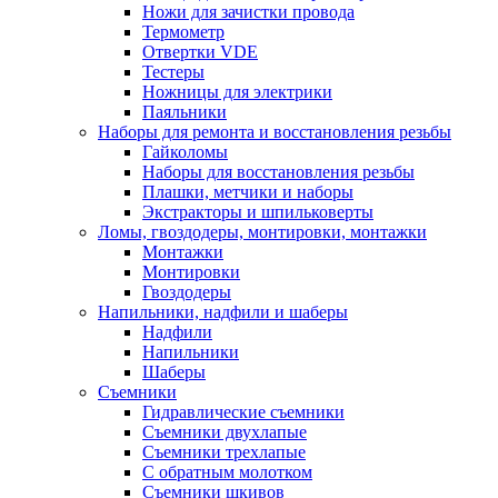
Ножи для зачистки провода
Термометр
Отвертки VDE
Тестеры
Ножницы для электрики
Паяльники
Наборы для ремонта и восстановления резьбы
Гайколомы
Наборы для восстановления резьбы
Плашки, метчики и наборы
Экстракторы и шпильковерты
Ломы, гвоздодеры, монтировки, монтажки
Монтажки
Монтировки
Гвоздодеры
Напильники, надфили и шаберы
Надфили
Напильники
Шаберы
Съемники
Гидравлические съемники
Съемники двухлапые
Съемники трехлапые
С обратным молотком
Съемники шкивов