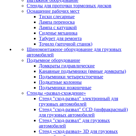
Вытяжное оборудование
Стенды для проточки тормозных дисков
Оснащение рабочих мест
Тиски слесарные
Лампа переноска
Лампа с катушкой
Сиденье механика
Табурет для ремонта
Точило (заточной станок)
Шиномонтажное оборудование для грузовых
автомобилей
Подъемное оборудование
Домкраты гидравлические
Канавные подъемники (ямные домкраты)
Подъемники четырехстоечные
Подкатные колонны
Подъемники ножничные
Стенды «развал-схождение»
Стенд "сход-развал" электронный для
грузовых автомобилей
Стенд "сход-развал" CCD (инфракрасный)
для грузовых автомобилей
Стенд "сход-развал" для грузовых
автомобилей
Стенд «сход-развал» 3D для грузовых