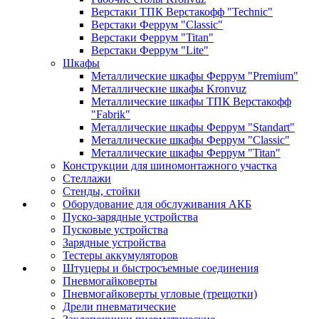
Верстаки ТПК Верстакофф "Technic"
Верстаки Феррум "Classic"
Верстаки Феррум "Titan"
Верстаки Феррум "Lite"
Шкафы
Металлические шкафы Феррум "Premium"
Металлические шкафы Kronvuz
Металлические шкафы ТПК Верстакофф
"Fabrik"
Металлические шкафы Феррум "Standart"
Металлические шкафы Феррум "Classic"
Металлические шкафы Феррум "Titan"
Конструкции для шиномонтажного участка
Стеллажи
Стенды, стойки
Оборудование для обслуживания АКБ
Пуско-зарядные устройства
Пусковые устройства
Зарядные устройства
Тестеры аккумуляторов
Штуцеры и быстросъемные соединения
Пневмогайковерты
Пневмогайковерты угловые (трещотки)
Дрели пневматические