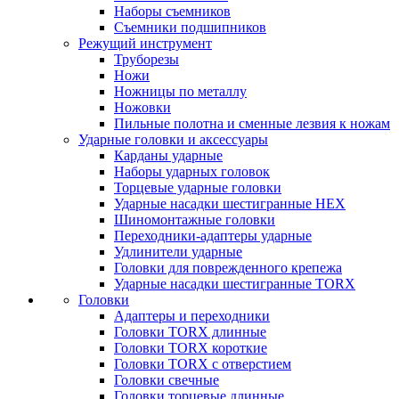
Наборы съемников
Съемники подшипников
Режущий инструмент
Труборезы
Ножи
Ножницы по металлу
Ножовки
Пильные полотна и сменные лезвия к ножам
Ударные головки и аксессуары
Карданы ударные
Наборы ударных головок
Торцевые ударные головки
Ударные насадки шестигранные HEX
Шиномонтажные головки
Переходники-адаптеры ударные
Удлинители ударные
Головки для поврежденного крепежа
Ударные насадки шестигранные TORX
Головки
Адаптеры и переходники
Головки TORX длинные
Головки TORX короткие
Головки TORX с отверстием
Головки свечные
Головки торцевые длинные