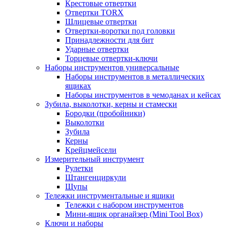
Крестовые отвертки
Отвертки TORX
Шлицевые отвертки
Отвертки-воротки под головки
Принадлежности для бит
Ударные отвертки
Торцевые отвертки-ключи
Наборы инструментов универсальные
Наборы инструментов в металлических
ящиках
Наборы инструментов в чемоданах и кейсах
Зубила, выколотки, керны и стамески
Бородки (пробойники)
Выколотки
Зубила
Керны
Крейцмейсели
Измерительный инструмент
Рулетки
Штангенциркули
Щупы
Тележки инструментальные и ящики
Тележки с набором инструментов
Мини-ящик органайзер (Mini Tool Box)
Ключи и наборы