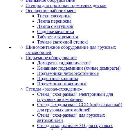
Вытяжное оборудование
Стенды для проточки тормозных дисков
Оснащение рабочих мест
Тиски слесарные
Лампа переноска
Лампа с катушкой
Сиденье механика
Табурет для ремонта
Точило (заточной станок)
Шиномонтажное оборудование для грузовых
автомобилей
Подъемное оборудование
Домкраты гидравлические
Канавные подъемники (ямные домкраты)
Подъемники четырехстоечные
Подкатные колонны
Подъемники ножничные
Стенды «развал-схождение»
Стенд "сход-развал" электронный для
грузовых автомобилей
Стенд "сход-развал" CCD (инфракрасный)
для грузовых автомобилей
Стенд "сход-развал" для грузовых
автомобилей
Стенд «сход-развал» 3D для грузовых