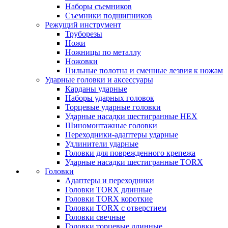
Наборы съемников
Съемники подшипников
Режущий инструмент
Труборезы
Ножи
Ножницы по металлу
Ножовки
Пильные полотна и сменные лезвия к ножам
Ударные головки и аксессуары
Карданы ударные
Наборы ударных головок
Торцевые ударные головки
Ударные насадки шестигранные HEX
Шиномонтажные головки
Переходники-адаптеры ударные
Удлинители ударные
Головки для поврежденного крепежа
Ударные насадки шестигранные TORX
Головки
Адаптеры и переходники
Головки TORX длинные
Головки TORX короткие
Головки TORX с отверстием
Головки свечные
Головки торцевые длинные