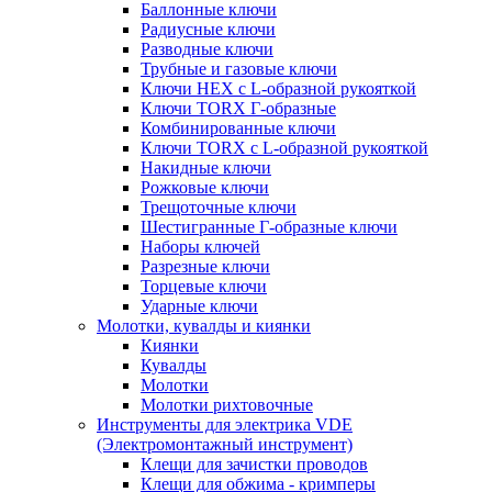
Баллонные ключи
Радиусные ключи
Разводные ключи
Трубные и газовые ключи
Ключи HEX с L-образной рукояткой
Ключи TORX Г-образные
Комбинированные ключи
Ключи TORX с L-образной рукояткой
Накидные ключи
Рожковые ключи
Трещоточные ключи
Шестигранные Г-образные ключи
Наборы ключей
Разрезные ключи
Торцевые ключи
Ударные ключи
Молотки, кувалды и киянки
Киянки
Кувалды
Молотки
Молотки рихтовочные
Инструменты для электрика VDE
(Электромонтажный инструмент)
Клещи для зачистки проводов
Клещи для обжима - кримперы