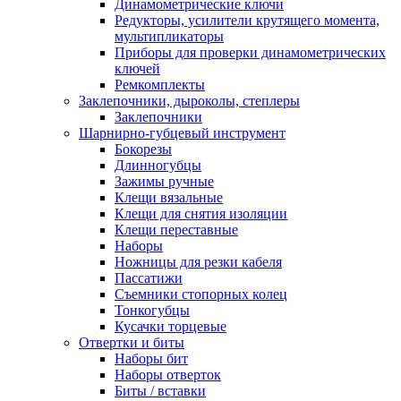
Динамометрические ключи
Редукторы, усилители крутящего момента,
мультипликаторы
Приборы для проверки динамометрических
ключей
Ремкомплекты
Заклепочники, дыроколы, степлеры
Заклепочники
Шарнирно-губцевый инструмент
Бокорезы
Длинногубцы
Зажимы ручные
Клещи вязальные
Клещи для снятия изоляции
Клещи переставные
Наборы
Ножницы для резки кабеля
Пассатижи
Съемники стопорных колец
Тонкогубцы
Кусачки торцевые
Отвертки и биты
Наборы бит
Наборы отверток
Биты / вставки