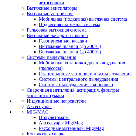
автосервиса
Вытяжные вентиляторы
Вытяжные устройства
Мобильная (подкатная) вытяжная система
Подвесная вытяжная система
Рельсовая вытяжная система
Вытяжные насадки и шланги
Газоприемные насадки
Вытяжные шланги (до 200°C)
Вытяжные шланги (до 400°C)
Системы пылеудаления
Мобильные установки для пылеудаления
(пылесосы)
Стационарные установки для пылеудаления
Системы центрального пылеудаления
Системы пылеудаления с консолью
Сварочная вентиляция, аспирация, фильтры
масляного тумана
Индукционные нагреватели
Аксессуары
MIG/MAG
Полуавтоматы
Аксессуары Mig/Mag
Расходные материалы Mig/Mag
Контактная сварка