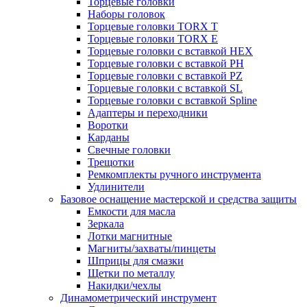
Торцевые головки
Наборы головок
Торцевые головки TORX T
Торцевые головки TORX Е
Торцевые головки с вставкой HEX
Торцевые головки с вставкой PH
Торцевые головки с вставкой PZ
Торцевые головки с вставкой SL
Торцевые головки с вставкой Spline
Адаптеры и переходники
Воротки
Карданы
Свечные головки
Трещотки
Ремкомплекты ручного инструмента
Удлинители
Базовое оснащение мастерской и средства защиты
Емкости для масла
Зеркала
Лотки магнитные
Магниты/захваты/пинцеты
Шприцы для смазки
Щетки по металлу
Накидки/чехлы
Динамометрический инструмент