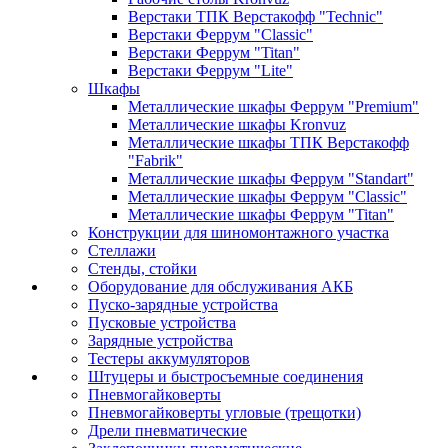
Верстаки ТПК Верстакофф "Technic"
Верстаки Феррум "Classic"
Верстаки Феррум "Titan"
Верстаки Феррум "Lite"
Шкафы
Металлические шкафы Феррум "Premium"
Металлические шкафы Kronvuz
Металлические шкафы ТПК Верстакофф
"Fabrik"
Металлические шкафы Феррум "Standart"
Металлические шкафы Феррум "Classic"
Металлические шкафы Феррум "Titan"
Конструкции для шиномонтажного участка
Стеллажи
Стенды, стойки
Оборудование для обслуживания АКБ
Пуско-зарядные устройства
Пусковые устройства
Зарядные устройства
Тестеры аккумуляторов
Штуцеры и быстросъемные соединения
Пневмогайковерты
Пневмогайковерты угловые (трещотки)
Дрели пневматические