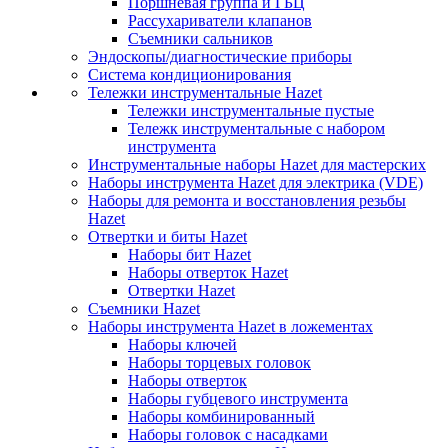
Поршневая группа и ГБЦ
Рассухариватели клапанов
Съемники сальников
Эндоскопы/диагностические приборы
Система кондиционирования
Тележки инструментальные Hazet
Тележки инструментальные пустые
Тележк инструментальные с набором
инструмента
Инструментальные наборы Hazet для мастерских
Наборы инструмента Hazet для электрика (VDE)
Наборы для ремонта и восстановления резьбы
Hazet
Отвертки и биты Hazet
Наборы бит Hazet
Наборы отверток Hazet
Отвертки Hazet
Съемники Hazet
Наборы инструмента Hazet в ложементах
Наборы ключей
Наборы торцевых головок
Наборы отверток
Наборы губцевого инструмента
Наборы комбинированный
Наборы головок с насадками