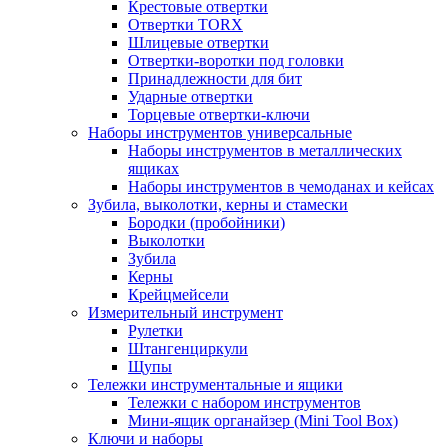
Крестовые отвертки
Отвертки TORX
Шлицевые отвертки
Отвертки-воротки под головки
Принадлежности для бит
Ударные отвертки
Торцевые отвертки-ключи
Наборы инструментов универсальные
Наборы инструментов в металлических
ящиках
Наборы инструментов в чемоданах и кейсах
Зубила, выколотки, керны и стамески
Бородки (пробойники)
Выколотки
Зубила
Керны
Крейцмейсели
Измерительный инструмент
Рулетки
Штангенциркули
Щупы
Тележки инструментальные и ящики
Тележки с набором инструментов
Мини-ящик органайзер (Mini Tool Box)
Ключи и наборы