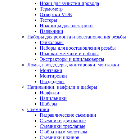
Ножи для зачистки провода
Термометр
Отвертки VDE
Тестеры
Ножницы для электрики
Паяльники
Наборы для ремонта и восстановления резьбы
Гайколомы
Наборы для восстановления резьбы
Плашки, метчики и наборы
Экстракторы и шпильковерты
Ломы, гвоздодеры, монтировки, монтажки
Монтажки
Монтировки
Гвоздодеры
Напильники, надфили и шаберы
Надфили
Напильники
Шаберы
Съемники
Гидравлические съемники
Съемники двухлапые
Съемники трехлапые
С обратным молотком
Съемники шкивов