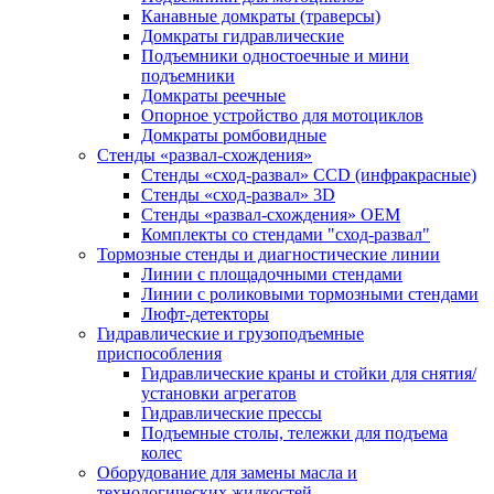
Канавные домкраты (траверсы)
Домкраты гидравлические
Подъемники одностоечные и мини
подъемники
Домкраты реечные
Опорное устройство для мотоциклов
Домкраты ромбовидные
Стенды «развал-схождения»
Стенды «сход-развал» CCD (инфракрасные)
Стенды «сход-развал» 3D
Стенды «развал-схождения» ОЕМ
Комплекты со стендами "сход-развал"
Тормозные стенды и диагностические линии
Линии с площадочными стендами
Линии с роликовыми тормозными стендами
Люфт-детекторы
Гидравлические и грузоподъемные
приспособления
Гидравлические краны и стойки для снятия/
установки агрегатов
Гидравлические прессы
Подъемные столы, тележки для подъема
колес
Оборудование для замены масла и
технологических жидкостей