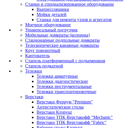
Станки и специализированное оборудование
Выпрессовщики
Мойки деталей
Станки для ремонта узлов и агрегатов
Моечное оборудование
Универсальный погрузчик
Мобильные домкраты (колонны)
Стационарные подпольные домкраты
Телескопические канавные домкраты
Круг поворотный
Кантователь
Стапель платформенный с подъемником
Стапель подкатной
Тележки
Тележки арматурные
Тележки диагностические
Тележки инструментальные
Тележки транспортировочные
Верстаки
Верстаки Феррум "Premium"
Антистатические столы
Верстаки Kronvuz
Верстаки ТПК Верстакофф "Mechanic"
Верстаки ТПК Верстакофф "Fabric"
Рабочие столы Kronvuz